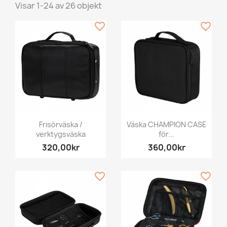
Visar 1-24 av 26 objekt
favorite_border
favorite_border
Frisörväska /
Väska CHAMPION CASE
verktygsväska
för...
320,00kr
360,00kr
favorite_border
favorite_border