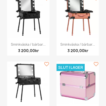
Sminkväska / bärbar...
Sminkväska / bärbar...
3 200,00kr
3 200,00kr
favorite_border
favorite_border
SLUT I LAGER