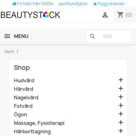
Fri frakt från 1000kr
Kundtjänst
Trygg ehandel
24/7
shopping_cart

(0)
MENU
search
Hem
Shop

Hudvård

Hårvård

Nagelvård

Fotvård

Ögon

Massage, Fysioterapi

Hårborttagning