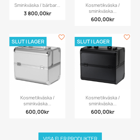
Sminkväska / bärbar...
Kosmetikväska /
sminkväska...
3 800,00kr
600,00kr
favorite_border
favorite_border
SLUT I LAGER
SLUT I LAGER
Kosmetikväska /
Kosmetikväska /
sminkväska...
sminkväska...
600,00kr
600,00kr
VISA FLER PRODUKTER