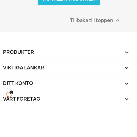
Tillbaka till toppen

PRODUKTER

VIKTIGA LÄNKAR

DITT KONTO

0
favorite_border
VÅRT FÖRETAG
keyboard_arrow_down
©
Beautystock
™ by Vipmart 2014-2026