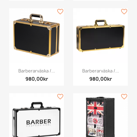
favorite_border
favorite_border
Barberarväska /...
Barberarväska /...
980,00kr
980,00kr
favorite_border
favorite_border