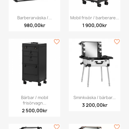
Barberarväska /...
Mobil frisör / barberare...
980,00kr
1 900,00kr
favorite_border
favorite_border
Bärbar / mobil
Sminkväska / bärbar...
frisörvagn...
3 200,00kr
2 500,00kr
favorite_border
favorite_border