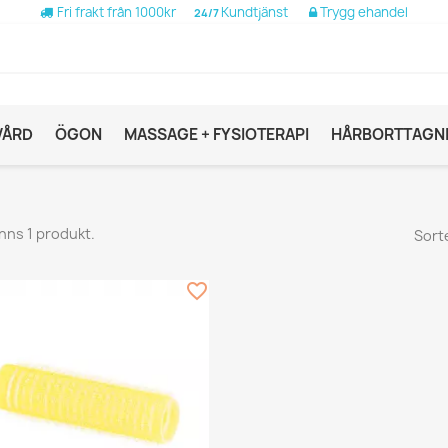
Fri frakt från 1000kr
Kundtjänst
Trygg ehandel
24/7
VÅRD
ÖGON
MASSAGE + FYSIOTERAPI
HÅRBORTTAGN
inns 1 produkt.
Sort
favorite_border