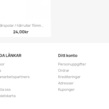
Snabbvy

årspolar / hårrullar 15mm...
24,00kr
IGA LÄNKAR
Ditt konto
kor
Personuppgifter
s
Ordrar
amarbetspartners
Krediteringar
Adresser
ta oss
Kuponger
latskarta