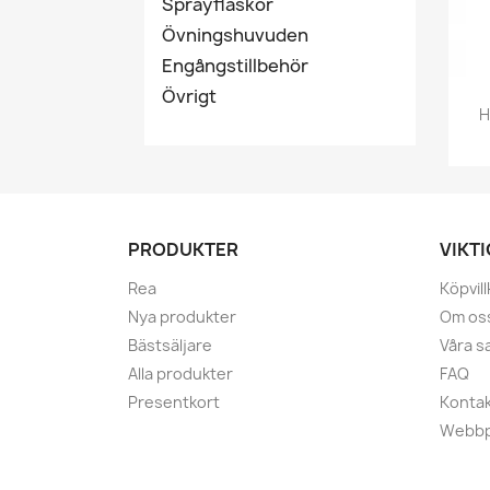
Sprayflaskor
Övningshuvuden
Engångstillbehör
Övrigt
H
PRODUKTER
VIKT
Rea
Köpvill
Nya produkter
Om os
Bästsäljare
Våra s
Alla produkter
FAQ
Presentkort
Kontak
Webbp