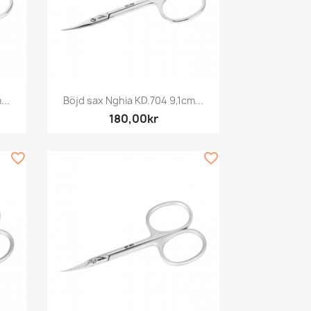
Snabbvy

...
Böjd sax Nghia KD.704 9,1cm...
180,00kr
favorite_border
favorite_border