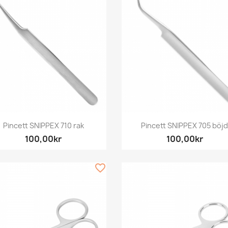
Snabbvy
Snabbvy


Pincett SNIPPEX 710 rak
Pincett SNIPPEX 705 böj
100,00kr
100,00kr
favorite_border