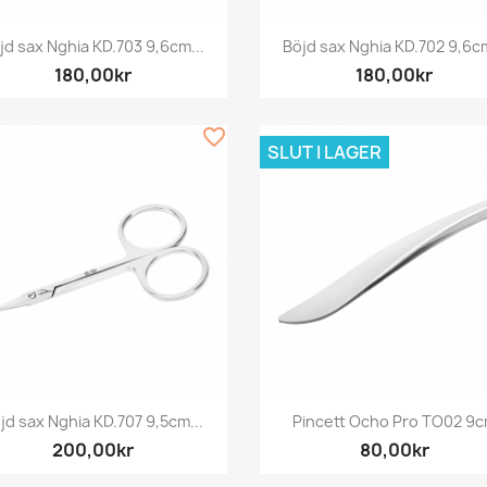
Snabbvy
Snabbvy


jd sax Nghia KD.703 9,6cm...
Böjd sax Nghia KD.702 9,6cm
180,00kr
180,00kr
favorite_border
SLUT I LAGER
Snabbvy
Snabbvy


jd sax Nghia KD.707 9,5cm...
Pincett Ocho Pro TO02 9
200,00kr
80,00kr