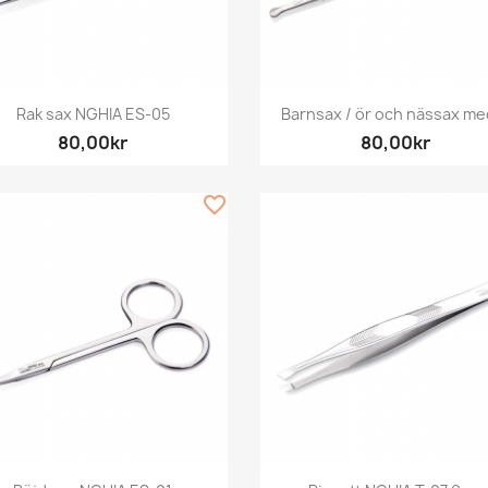
Snabbvy
Snabbvy


Rak sax NGHIA ES-05
Barnsax / ör och nässax med
80,00kr
80,00kr
favorite_border
Snabbvy
Snabbvy

