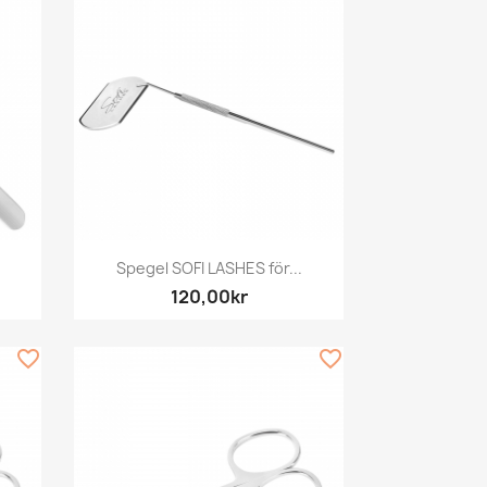
Snabbvy

d
Spegel SOFI LASHES för...
120,00kr
favorite_border
favorite_border