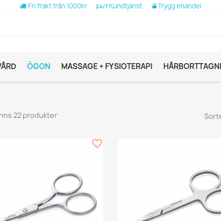
Fri frakt från 1000kr
Kundtjänst
Trygg ehandel
24/7
VÅRD
ÖGON
MASSAGE + FYSIOTERAPI
HÅRBORTTAGN
inns 22 produkter
Sort
favorite_border