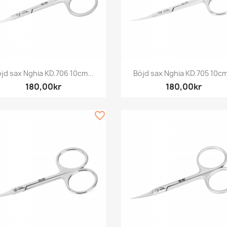
Snabbvy
Snabbvy


jd sax Nghia KD.706 10cm...
Böjd sax Nghia KD.705 10cm
180,00kr
180,00kr
favorite_border