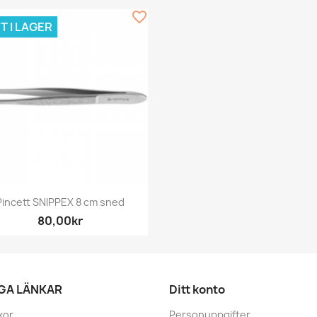
favorite_border
T I LAGER
Snabbvy

Pincett SNIPPEX 8 cm sned
80,00kr
IGA LÄNKAR
Ditt konto
kor
Personuppgifter