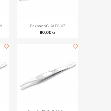
Snabbvy

...
Rak sax NGHIA ES-03
80,00kr
favorite_border
favorite_border
Snabbvy
