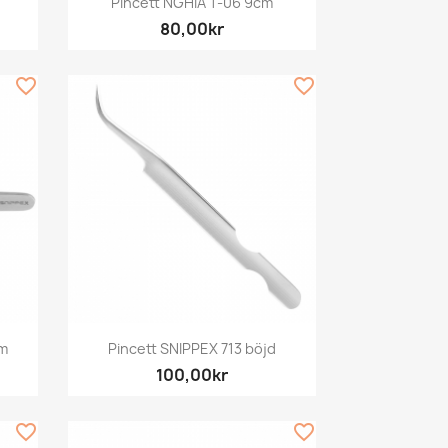
Pincett NGHIA T-06 9cm
80,00kr
favorite_border
favorite_border
Snabbvy

cm
Pincett SNIPPEX 713 böjd
100,00kr
favorite_border
favorite_border