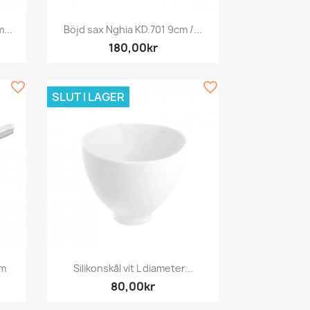
Snabbvy

...
Böjd sax Nghia KD.701 9cm /...
180,00kr
favorite_border
favorite_border
SLUT I LAGER
Snabbvy

cm
Silikonskål vit L diameter...
80,00kr