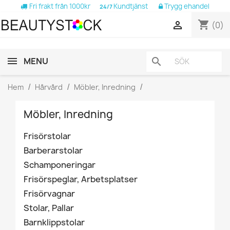
Fri frakt från 1000kr
Kundtjänst
Trygg ehandel
24/7
shopping_cart

(0)
MENU
search
Hem
Hårvård
Möbler, Inredning
Möbler, Inredning
Frisörstolar
Barberarstolar
Schamponeringar
Frisörspeglar, Arbetsplatser
Frisörvagnar
Stolar, Pallar
Barnklippstolar