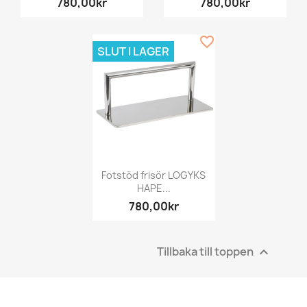
780,00kr
780,00kr
favorite_border
SLUT I LAGER
Fotstöd frisör LOGYKS
HAPE...
780,00kr
Tillbaka till toppen
