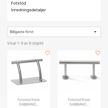
Fotstöd
Inredningsdetaljer

Billigaste först
Visar 1-9 av 9 objekt
favorite_border
favorite_border
Fotstöd frisör
Fotstöd frisör
GABBIANO...
GABBIANO...