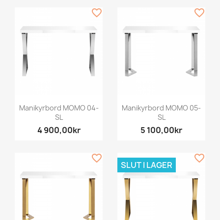
favorite_border
favorite_border
Manikyrbord MOMO 04-
Manikyrbord MOMO 05-
SL
SL
4 900,00kr
5 100,00kr
favorite_border
favorite_border
SLUT I LAGER