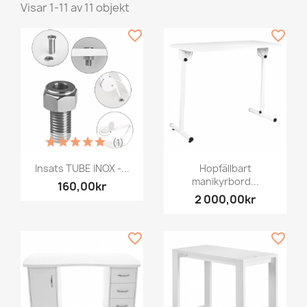
Visar 1-11 av 11 objekt
favorite_border
favorite_border
(1)
Insats TUBE INOX -...
Hopfällbart
manikyrbord...
160,00kr
2 000,00kr
favorite_border
favorite_border