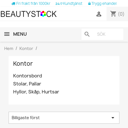
Fri frakt från 1000kr
Kundtjänst
Trygg ehandel
24/7
shopping_cart

(0)
MENU
search
Hem
Kontor
Kontor
Kontorsbord
Stolar, Pallar
Hyllor, Skåp, Hurtsar

Billigaste först