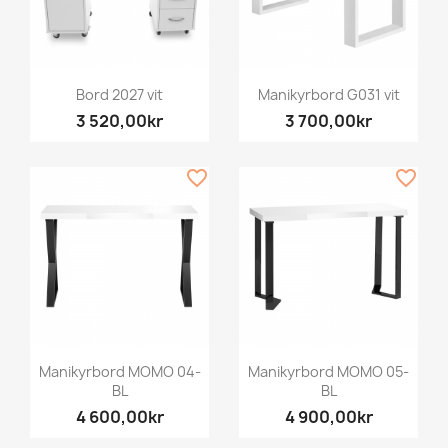
Bord 2027 vit
Manikyrbord G031 vit
3 520,00kr
3 700,00kr
favorite_border
favorite_border
Manikyrbord MOMO 04-
Manikyrbord MOMO 05-
BL
BL
4 600,00kr
4 900,00kr