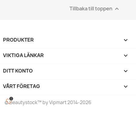
Tillbaka till toppen

PRODUKTER

VIKTIGA LÄNKAR

DITT KONTO

VÅRT FÖRETAG
keyboard_arrow_down
0
favorite_border
©
Beautystock
™ by Vipmart 2014-2026