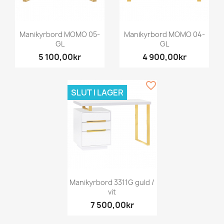
Manikyrbord MOMO 05-
Manikyrbord MOMO 04-
GL
GL
5 100,00kr
4 900,00kr
favorite_border
SLUT I LAGER
Manikyrbord 3311G guld /
vit
7 500,00kr