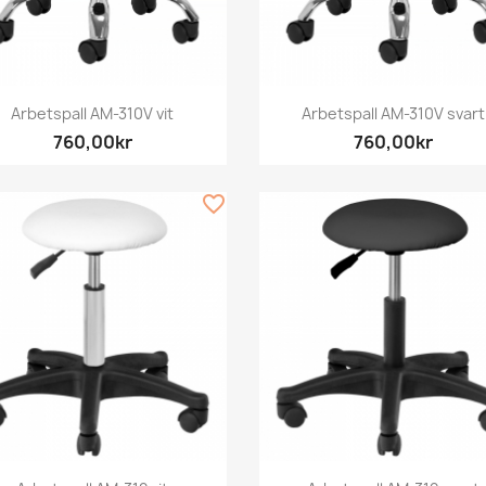
Snabbvy
Snabbvy


Arbetspall AM-310V vit
Arbetspall AM-310V svart
760,00kr
760,00kr
favorite_border
Snabbvy
Snabbvy

