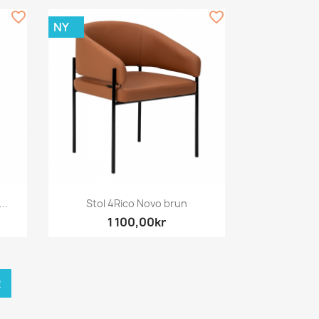
favorite_border
favorite_border
NY
Snabbvy

..
Stol 4Rico Novo brun
1 100,00kr
R