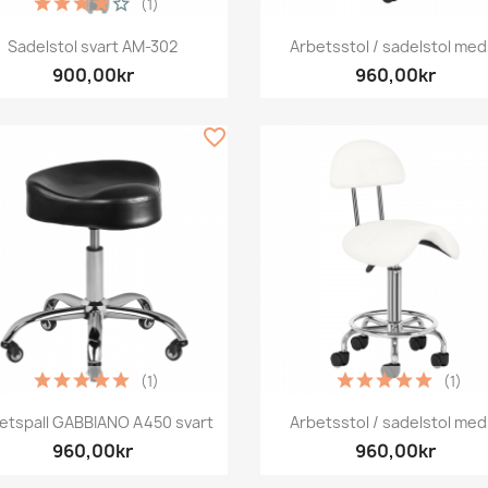
(1)
Snabbvy
Snabbvy


Sadelstol svart AM-302
Arbetsstol / sadelstol med.
900,00kr
960,00kr
favorite_border
(1)
(1)
Snabbvy
Snabbvy


etspall GABBIANO A450 svart
Arbetsstol / sadelstol med.
960,00kr
960,00kr