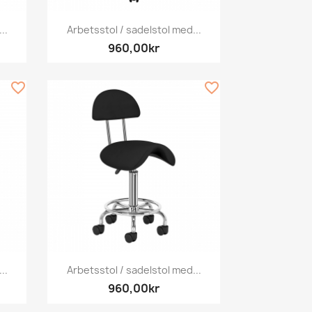
Snabbvy

..
Arbetsstol / sadelstol med...
960,00kr
favorite_border
favorite_border
Snabbvy

..
Arbetsstol / sadelstol med...
960,00kr