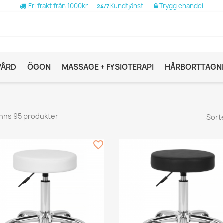
Fri frakt från 1000kr
Kundtjänst
Trygg ehandel
24/7
VÅRD
ÖGON
MASSAGE + FYSIOTERAPI
HÅRBORTTAGN
inns 95 produkter
Sort
favorite_border