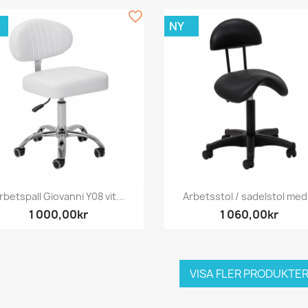
favorite_border
NY
Snabbvy
Snabbvy


rbetspall Giovanni Y08 vit...
Arbetsstol / sadelstol med.
1 000,00kr
1 060,00kr
VISA FLER PRODUKTE