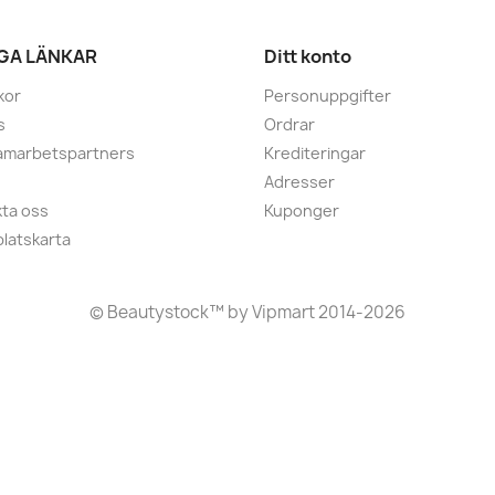
IGA LÄNKAR
Ditt konto
kor
Personuppgifter
s
Ordrar
amarbetspartners
Krediteringar
Adresser
ta oss
Kuponger
latskarta
©
Beautystock
™ by Vipmart 2014-2026