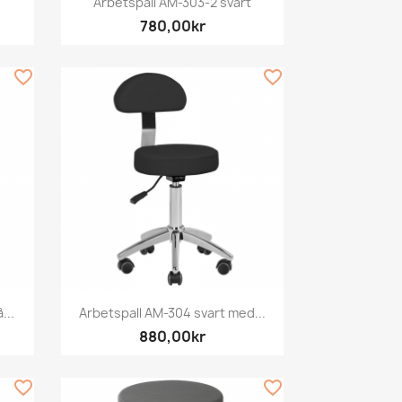
Arbetspall AM-303-2 svart
780,00kr
favorite_border
favorite_border
Snabbvy

...
Arbetspall AM-304 svart med...
880,00kr
favorite_border
favorite_border