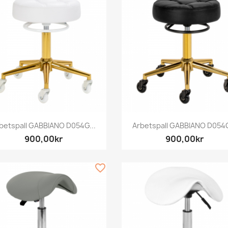
Snabbvy
Snabbvy


betspall GABBIANO D054G...
Arbetspall GABBIANO D054G
900,00kr
900,00kr
favorite_border