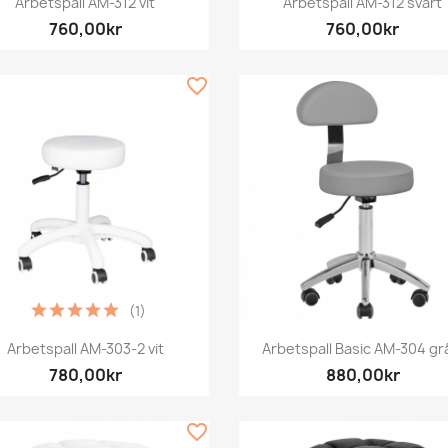
Arbetspall AM-312 vit
Arbetspall AM-312 svart
760,00kr
760,00kr
favorite_border
(1)
Snabbvy
Snabbvy


Arbetspall AM-303-2 vit
Arbetspall Basic AM-304 grå
780,00kr
880,00kr
favorite_border