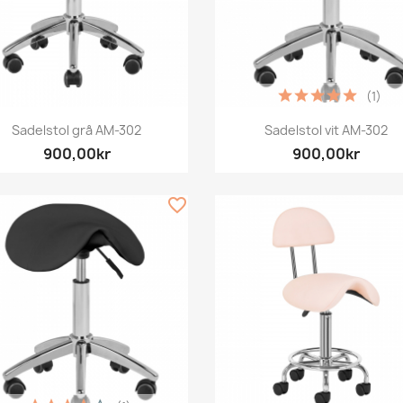
(1)
Snabbvy
Snabbvy


Sadelstol grå AM-302
Sadelstol vit AM-302
900,00kr
900,00kr
favorite_border