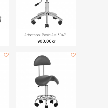
Snabbvy

Arbetspall Basic AM-304P...
900,00kr
favorite_border
favorite_border