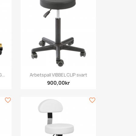
Snabbvy

...
Arbetspall VIBBEL CLIP svart
900,00kr
favorite_border
favorite_border