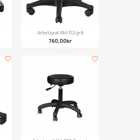
Snabbvy

Arbetspall AM-312 grå
760,00kr
favorite_border
favorite_border
Snabbvy
