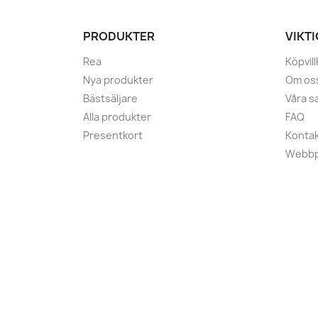
PRODUKTER
VIKT
Rea
Köpvill
Nya produkter
Om os
Bästsäljare
Våra s
Alla produkter
FAQ
Presentkort
Kontak
Webbp