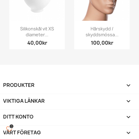
Silikonskål vit XS
Hårskydd /
diameter...
skyddsmössa...
40,00kr
100,00kr
PRODUKTER

VIKTIGA LÄNKAR

DITT KONTO

0
favorite_border
VÅRT FÖRETAG
keyboard_arrow_down