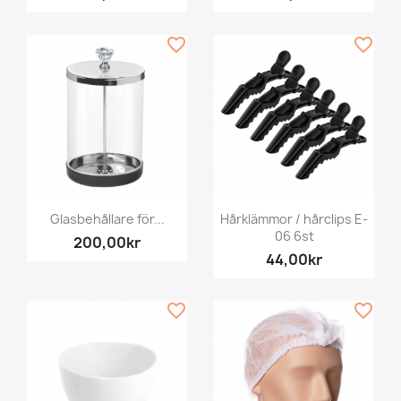
favorite_border
favorite_border
Glasbehållare för...
Hårklämmor / hårclips E-
06 6st
200,00kr
44,00kr
favorite_border
favorite_border