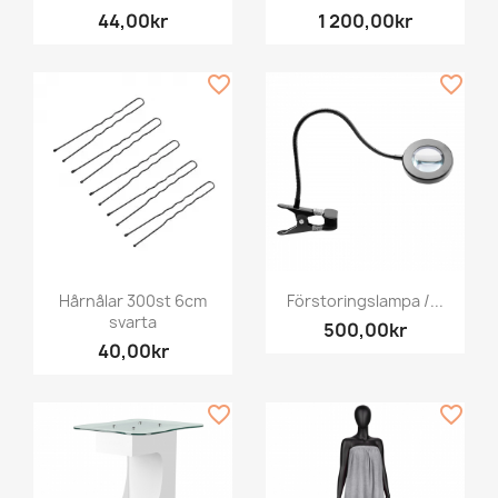
44,00kr
1 200,00kr
favorite_border
favorite_border
Hårnålar 300st 6cm
Förstoringslampa /...
svarta
500,00kr
40,00kr
favorite_border
favorite_border