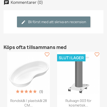
Kommentarer (0)
Bli först med att skriva en recension
Köps ofta tillsammans med
favorite_border
favorite_border
SLUT I LAGER
(1)
Rondskål / plastskål 28
Rullvagn 003 för
CM...
kosmetisk...