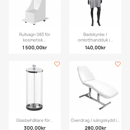
Rullvagn 083 för
Badskynke /
kosmetisk...
omlotthandduk i...
1 500,00kr
140,00kr
favorite_border
favorite_border
Glasbehållare för...
Överdrag / sängskydd i...
300,00kr
280,00kr