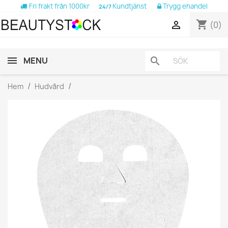
Fri frakt från 1000kr
Kundtjänst
Trygg ehandel
24/7
shopping_cart

(0)
MENU
search
Hem
Hudvård