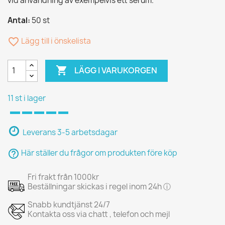
vid användning av exempelvis ett serum.
Antal:
50 st
favorite_border
Lägg till i önskelista

LÄGG I VARUKORGEN
11 st i lager
Leverans 3-5 arbetsdagar
help_outline
Här ställer du frågor om produkten före köp
Fri frakt från 1000kr
Beställningar skickas i regel inom 24h ⓘ
Snabb kundtjänst 24/7
Kontakta oss via chatt , telefon och mejl