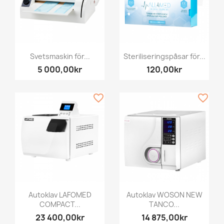
Svetsmaskin för...
Steriliseringspåsar för...
5 000,00kr
120,00kr
favorite_border
favorite_border
Autoklav LAFOMED
Autoklav WOSON NEW
COMPACT...
TANCO...
23 400,00kr
14 875,00kr