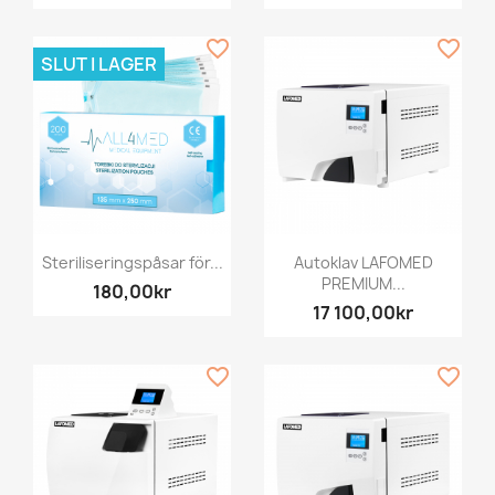
favorite_border
favorite_border
SLUT I LAGER
Steriliseringspåsar för...
Autoklav LAFOMED
PREMIUM...
180,00kr
17 100,00kr
favorite_border
favorite_border