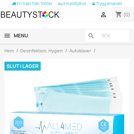
Fri frakt från 1000kr
Kundtjänst
Trygg ehandel
24/7
shopping_cart

(0)
MENU
search
Hem
Desinfektion, Hygien
Autoklaver
SLUT I LAGER