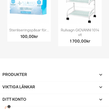
Steriliseringspåsar för...
Rullvagn GIOVANNI 1014
vit
100,00kr
1 700,00kr
PRODUKTER

VIKTIGA LÄNKAR

DITT KONTO

0
favorite_border