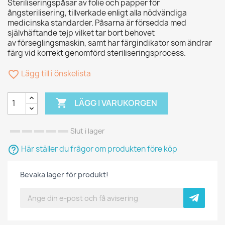
Steriliseringspåsar av folie och papper för
ångsterilisering, tillverkade enligt alla nödvändiga
medicinska standarder. Påsarna är försedda med
självhäftande tejp vilket tar bort behovet
av förseglingsmaskin, samt har färgindikator som ändrar
färg vid korrekt genomförd steriliseringsprocess.
favorite_border
Lägg till i önskelista

LÄGG I VARUKORGEN
Slut i lager
help_outline
Här ställer du frågor om produkten före köp
Bevaka lager för produkt!