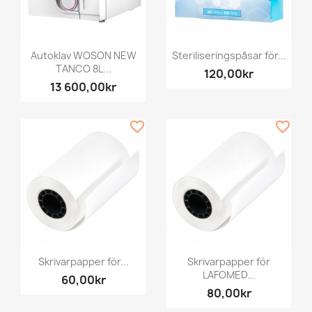
Autoklav WOSON NEW
Steriliseringspåsar för...
TANCO 8L...
120,00kr
13 600,00kr
favorite_border
favorite_border
Skrivarpapper för...
Skrivarpapper för
LAFOMED...
60,00kr
80,00kr