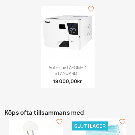
favorite_border
Autoklav LAFOMED
STANDARD...
18 000,00kr
Köps ofta tillsammans med
favorite_border
favorite_border
SLUT I LAGER