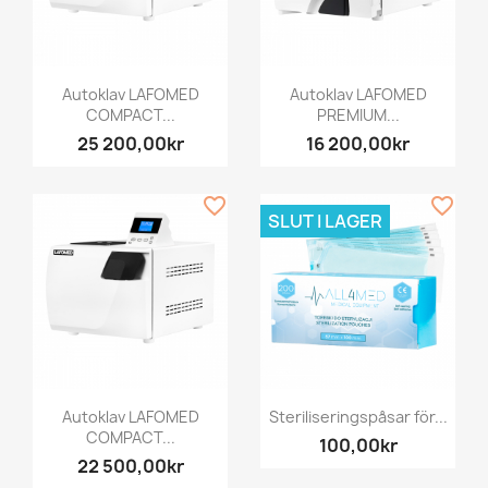
Autoklav LAFOMED
Autoklav LAFOMED
COMPACT...
PREMIUM...
25 200,00kr
16 200,00kr
favorite_border
favorite_border
SLUT I LAGER
Autoklav LAFOMED
Steriliseringspåsar för...
COMPACT...
100,00kr
22 500,00kr