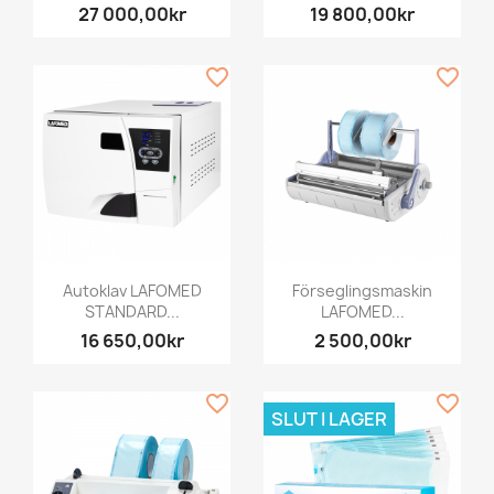
27 000,00kr
19 800,00kr
favorite_border
favorite_border
Autoklav LAFOMED
Förseglingsmaskin
STANDARD...
LAFOMED...
16 650,00kr
2 500,00kr
favorite_border
favorite_border
SLUT I LAGER