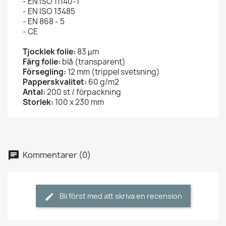
- EN ISO 11140-1
- EN ISO 13485
- EN 868 - 5
- CE
Tjocklek folie:
83 µm
Färg folie:
blå (transparent)
Försegling:
12 mm (trippel svetsning)
Papperskvalitet:
60 g/m2
Antal:
200 st / förpackning
Storlek:
100 x 230 mm
Kommentarer (0)
Bli först med att skriva en recension