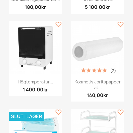
180,00kr
5 100,00kr
favorite_border
favorite_border
(2)
Högtemperatur...
Kosmetisk britspapper
vit...
1 400,00kr
140,00kr
favorite_border
favorite_border
SLUT I LAGER