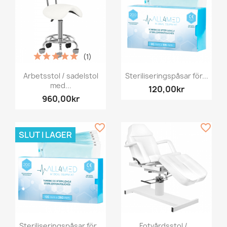
(1)
Arbetsstol / sadelstol
Steriliseringspåsar för...
med...
120,00kr
960,00kr
favorite_border
favorite_border
SLUT I LAGER
Steriliseringspåsar för...
Fotvårdsstol /...