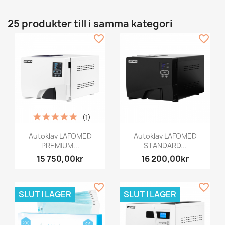
25 produkter till i samma kategori
favorite_border
favorite_border
(1)
Autoklav LAFOMED
Autoklav LAFOMED
PREMIUM...
STANDARD...
15 750,00kr
16 200,00kr
favorite_border
favorite_border
SLUT I LAGER
SLUT I LAGER