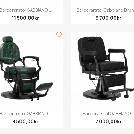
Snabbvy
Snabbvy


Barberarstol GABBIANO...
Barberarstol Gabbiano Bruno
11 500,00kr
5 700,00kr
favorite_border
Snabbvy
Snabbvy


Barberarstol GABBIANO...
Barberarstol GABBIANO..
9 500,00kr
7 000,00kr