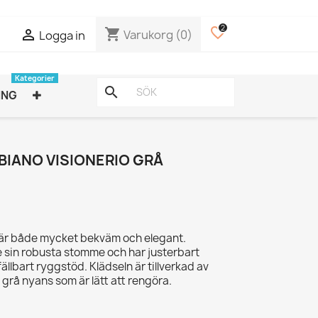
2
favorite_border
shopping_cart

Varukorg
(0)
Logga in
Kategorier
search
ING
IANO VISIONERIO GRÅ
 är både mycket bekväm och elegant.
e sin robusta stomme och har justerbart
ällbart ryggstöd. Klädseln är tillverkad av
n grå nyans som är lätt att rengöra.