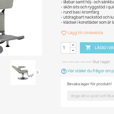
- låsbar samt höj- och sänk
- skön sits och ryggstöd i qui
- rund bas i kromfärg
- utdragbart nackstöd och l
- klädsel i konstläder som är l
favorite_border
Lägg till i önskelista

LÄGG I 
Slut i lager
help_outline
Här ställer du frågor om 
Bevaka lager för produkt!