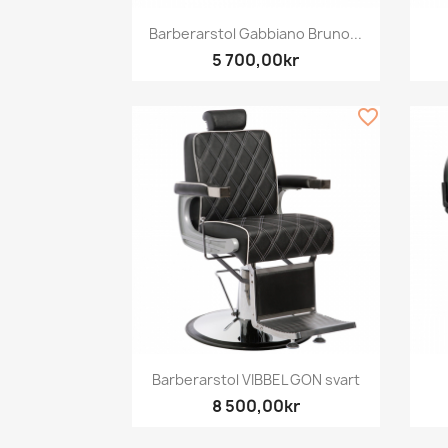
Snabbvy

Barberarstol Gabbiano Bruno...
5 700,00kr
favorite_border
Snabbvy

Barberarstol VIBBEL GON svart
8 500,00kr