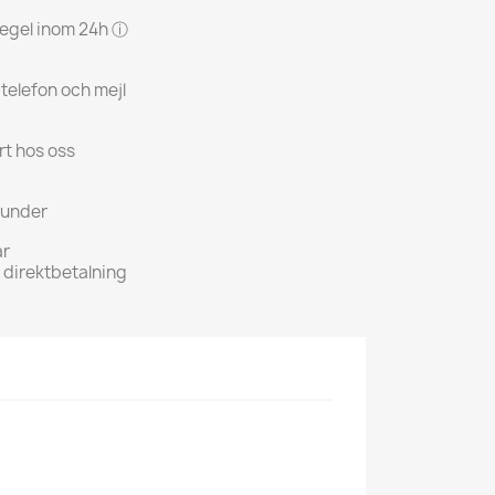
 regel inom 24h ⓘ
 telefon och mejl
rt hos oss
kunder
ar
h direktbetalning