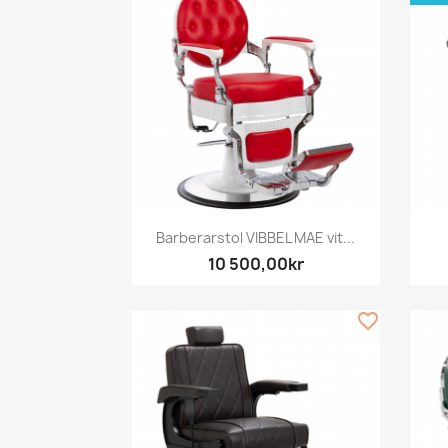
Snabbvy

Barberarstol VIBBEL MAE vit...
10 500,00kr
favorite_border