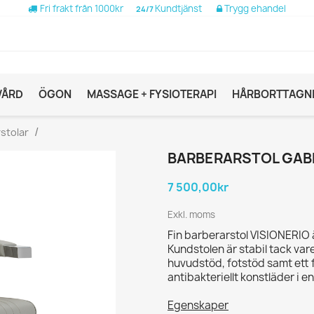
Fri frakt från 1000kr
Kundtjänst
Trygg ehandel
24/7
VÅRD
ÖGON
MASSAGE + FYSIOTERAPI
HÅRBORTTAGN
stolar
BARBERARSTOL GABB
7 500,00kr
Exkl. moms
Fin barberarstol VISIONERIO
Kundstolen är stabil tack var
huvudstöd, fotstöd samt ett f
antibakteriellt konstläder i e
Egenskaper