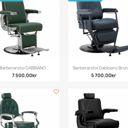
Snabbvy
Snabbvy


Barberarstol GABBIANO...
Barberarstol Gabbiano Bruno
7 500,00kr
5 700,00kr
favorite_border