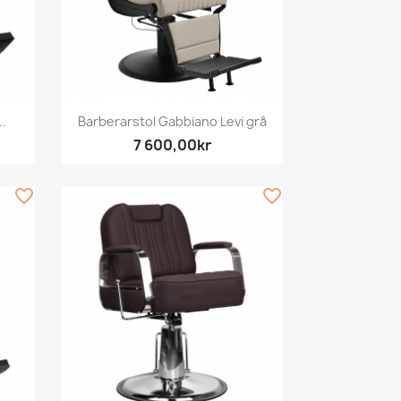
Snabbvy

.
Barberarstol Gabbiano Levi grå
7 600,00kr
favorite_border
favorite_border