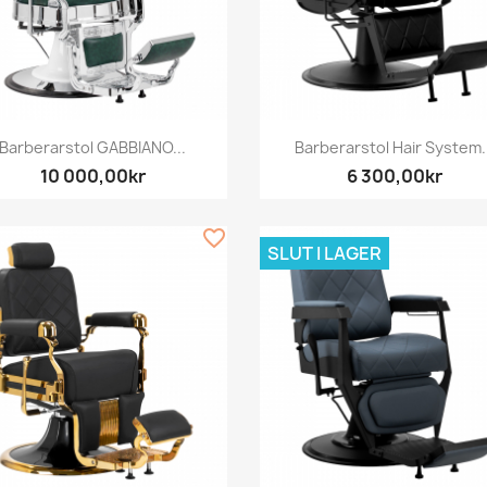
Snabbvy
Snabbvy


Barberarstol GABBIANO...
Barberarstol Hair System..
10 000,00kr
6 300,00kr
favorite_border
SLUT I LAGER