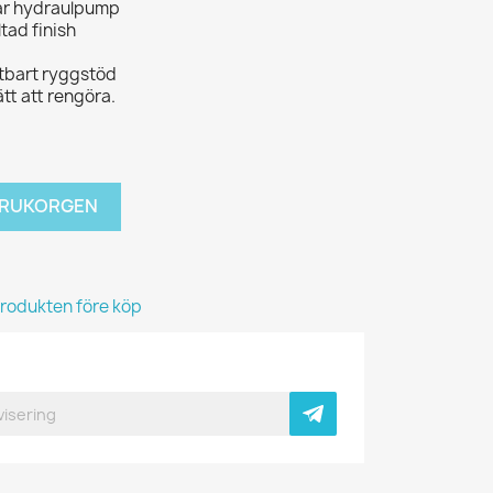
bar hydraulpump
ltad finish
utbart ryggstöd
ätt att rengöra.
VARUKORGEN
produkten före köp