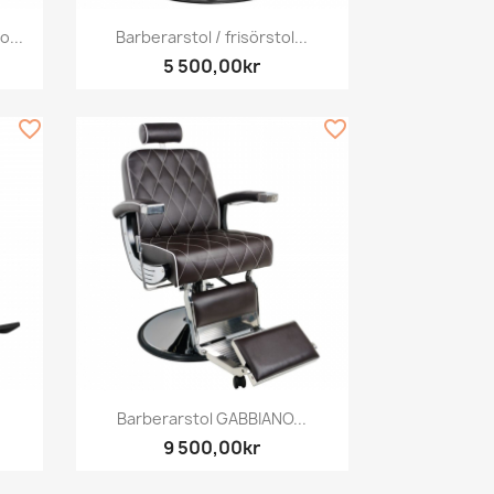
Snabbvy

...
Barberarstol / frisörstol...
5 500,00kr
favorite_border
favorite_border
Snabbvy

.
Barberarstol GABBIANO...
9 500,00kr