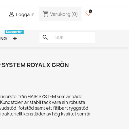
2
favorite_border
shopping_cart

Varukorg
(0)
Logga in
Kategorier
search
ING
 SYSTEM ROYAL X GRÖN
 frisörstol från HAIR SYSTEM som är både
undstolen är stabil tack vare sin robusta
udstöd, fotstöd samt ett fällbart ryggstöd.
tibakteriellt konstläder av hög kvalitet som är