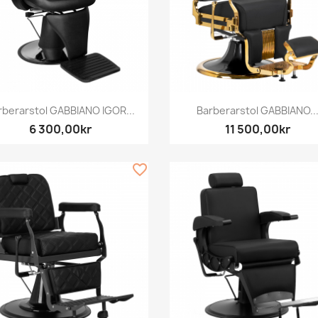
Snabbvy
Snabbvy


rberarstol GABBIANO IGOR...
Barberarstol GABBIANO..
6 300,00kr
11 500,00kr
favorite_border