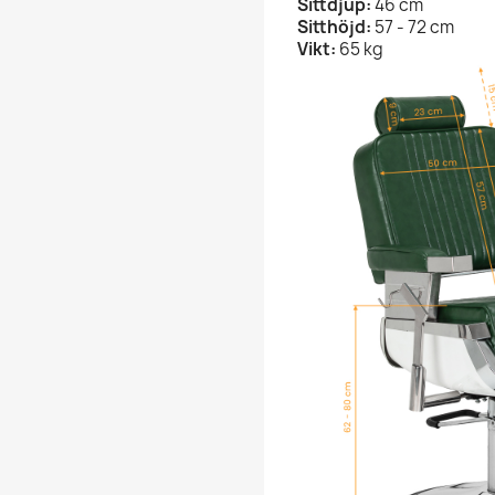
Sittdjup:
46 cm
Sitthöjd:
57 - 72 cm
Vikt:
65 kg