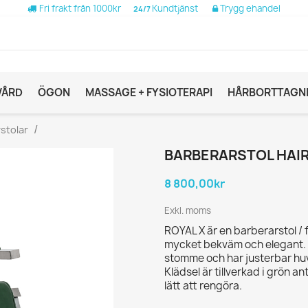
Fri frakt från 1000kr
Kundtjänst
Trygg ehandel
24/7
VÅRD
ÖGON
MASSAGE + FYSIOTERAPI
HÅRBORTTAGN
stolar
BARBERARSTOL HAIR
8 800,00kr
Exkl. moms
ROYAL X är en barberarstol /
mycket bekväm och elegant. K
stomme och har justerbar huv
Klädsel är tillverkad i grön an
lätt att rengöra.