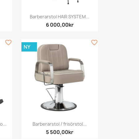
Snabbvy

.
Barberarstol HAIR SYSTEM...
6 000,00kr
favorite_border
favorite_border
NY
Snabbvy

...
Barberarstol / frisörstol...
5 500,00kr