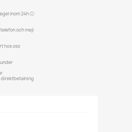
 regel inom 24h ⓘ
 telefon och mejl
rt hos oss
kunder
ar
h direktbetalning