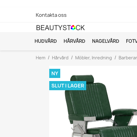
Kontakta oss
HUDVÅRD
HÅRVÅRD
NAGELVÅRD
FOT
Hem
Hårvård
Möbler, Inredning
Barberar
NY
SLUT I LAGER