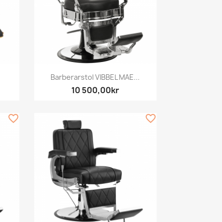
Snabbvy

.
Barberarstol VIBBEL MAE...
10 500,00kr
favorite_border
favorite_border