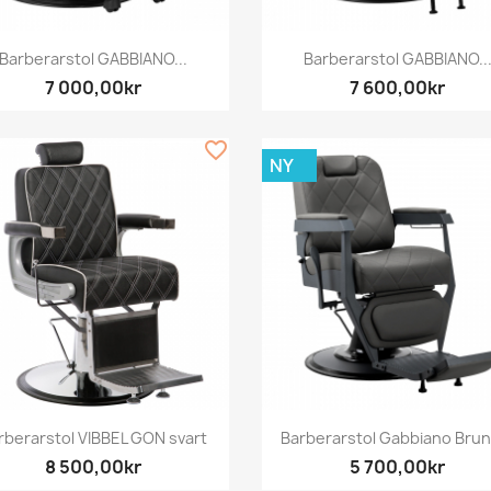
Snabbvy
Snabbvy


Barberarstol GABBIANO...
Barberarstol GABBIANO..
7 000,00kr
7 600,00kr
favorite_border
NY
Snabbvy
Snabbvy


rberarstol VIBBEL GON svart
Barberarstol Gabbiano Bruno
8 500,00kr
5 700,00kr