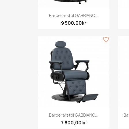
Snabbvy

Barberarstol GABBIANO...
9 500,00kr
favorite_border
Snabbvy

Barberarstol GABBIANO...
Ba
7 800,00kr