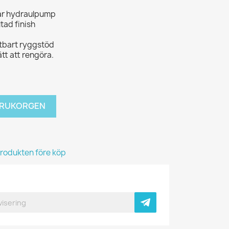
bar hydraulpump
ltad finish
utbart ryggstöd
ätt att rengöra.
VARUKORGEN
produkten före köp