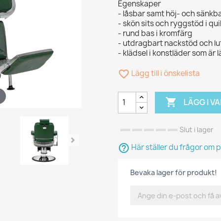
Egenskaper
- låsbar samt höj- och sänk
- skön sits och ryggstöd i qui
- rund bas i kromfärg
- utdragbart nackstöd och l
- klädsel i konstläder som är l
favorite_border
Lägg till i önskelista

LÄGG I 
Slut i lager
help_outline
Här ställer du frågor om 
Bevaka lager för produkt!