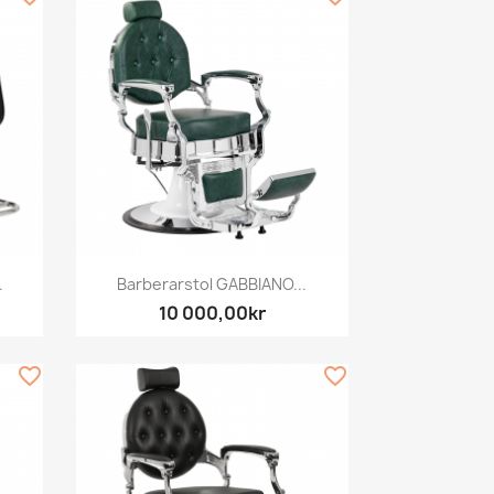
Snabbvy

.
Barberarstol GABBIANO...
10 000,00kr
favorite_border
favorite_border