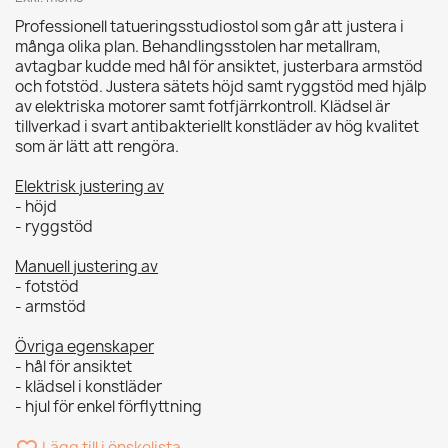
Professionell tatueringsstudiostol som går att justera i
många olika plan. Behandlingsstolen har metallram,
avtagbar kudde med hål för ansiktet, justerbara armstöd
och fotstöd. Justera sätets höjd samt ryggstöd med hjälp
av elektriska motorer samt fotfjärrkontroll. Klädsel är
tillverkad i svart antibakteriellt konstläder av hög kvalitet
som är lätt att rengöra.
Elektrisk justering av
- höjd
- ryggstöd
Manuell justering av
- fotstöd
- armstöd
Övriga egenskaper
- hål för ansiktet
- klädsel i konstläder
- hjul för enkel förflyttning
Lägg till i önskelista