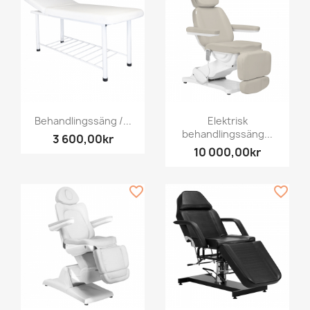
Behandlingssäng /...
Elektrisk
behandlingssäng...
3 600,00kr
10 000,00kr
favorite_border
favorite_border