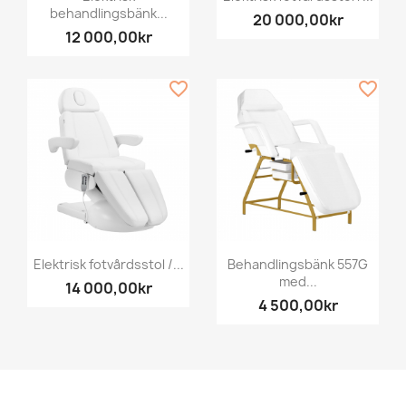
behandlingsbänk...
20 000,00kr
12 000,00kr
favorite_border
favorite_border
Elektrisk fotvårdsstol /...
Behandlingsbänk 557G
med...
14 000,00kr
4 500,00kr