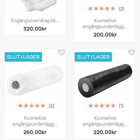
(2)
Engångsöverdrag till...
Kosmetisk
engångsunderlägg...
320,00kr
200,00kr
favorite_border
favorite_border
SLUT I LAGER
SLUT I LAGER
(2)
(1)
Kosmetisk
Kosmetisk
engångsunderlägg...
engångsunderlägg...
260,00kr
220,00kr