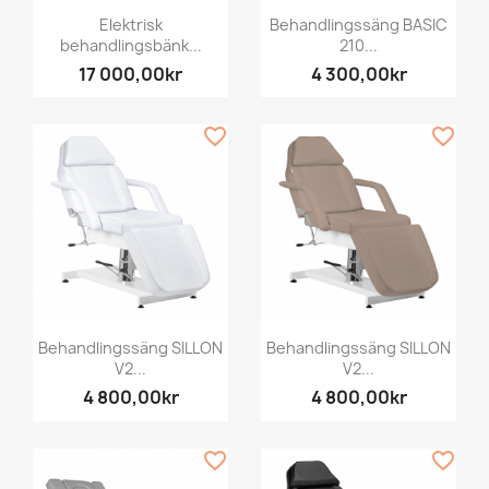
Elektrisk
Behandlingssäng BASIC
behandlingsbänk...
210...
17 000,00kr
4 300,00kr
favorite_border
favorite_border
Behandlingssäng SILLON
Behandlingssäng SILLON
V2...
V2...
4 800,00kr
4 800,00kr
favorite_border
favorite_border