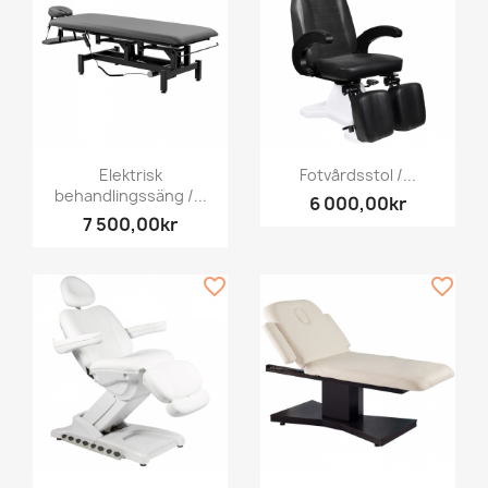
Elektrisk
Fotvårdsstol /...
behandlingssäng /...
6 000,00kr
7 500,00kr
favorite_border
favorite_border