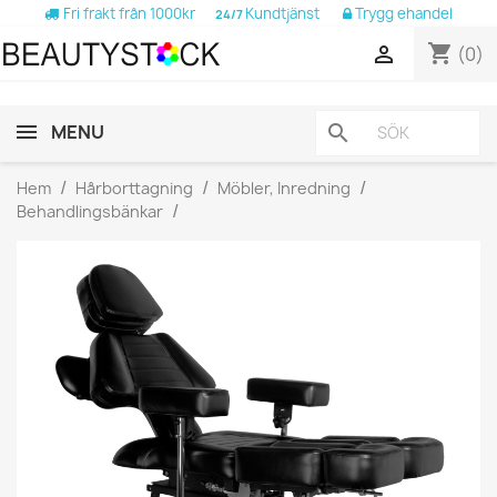
Fri frakt från 1000kr
Kundtjänst
Trygg ehandel
24/7
shopping_cart

(0)
MENU
search
Hem
Hårborttagning
Möbler, Inredning
Behandlingsbänkar