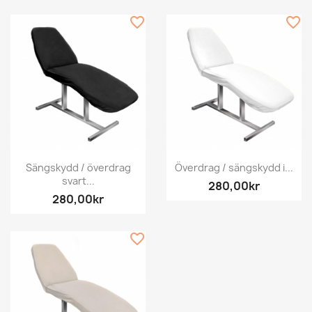
favorite_border
favorite_border
Sängskydd / överdrag
Överdrag / sängskydd i...
svart...
280,00kr
280,00kr
favorite_border