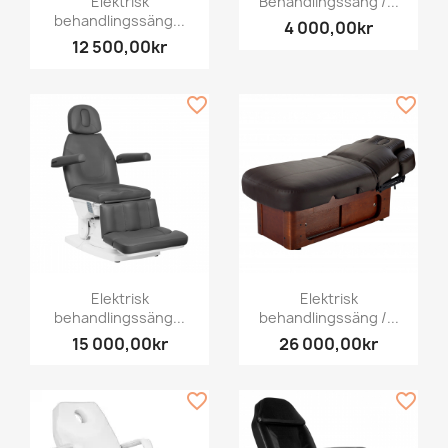
Elektrisk
Behandlingssäng /...
behandlingssäng...
4 000,00kr
12 500,00kr
favorite_border
favorite_border
Elektrisk
Elektrisk
behandlingssäng...
behandlingssäng /...
15 000,00kr
26 000,00kr
favorite_border
favorite_border