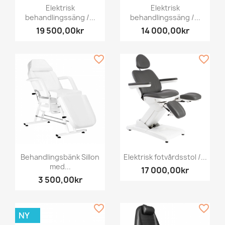
Elektrisk
Elektrisk
behandlingssäng /...
behandlingssäng /...
19 500,00kr
14 000,00kr
favorite_border
favorite_border
Behandlingsbänk Sillon
Elektrisk fotvårdsstol /...
med...
17 000,00kr
3 500,00kr
favorite_border
favorite_border
NY