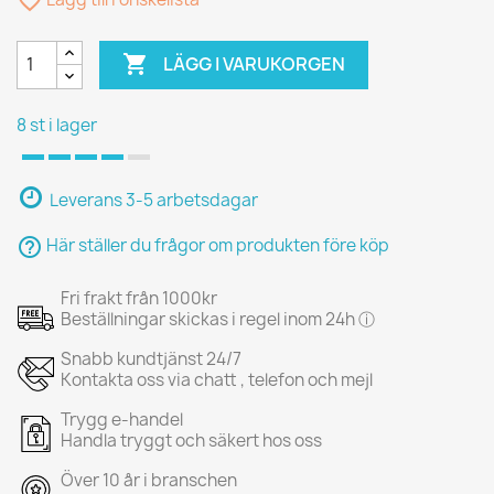
favorite_border

LÄGG I VARUKORGEN
8 st i lager
Leverans 3-5 arbetsdagar
help_outline
Här ställer du frågor om produkten före köp
Fri frakt från 1000kr
Beställningar skickas i regel inom 24h ⓘ
Snabb kundtjänst 24/7
Kontakta oss via chatt , telefon och mejl
Trygg e-handel
Handla tryggt och säkert hos oss
Över 10 år i branschen