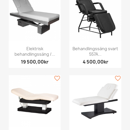
Elektrisk
Behandlingssäng svart
behandlingssäng /...
557A...
19 500,00kr
4 500,00kr
favorite_border
favorite_border