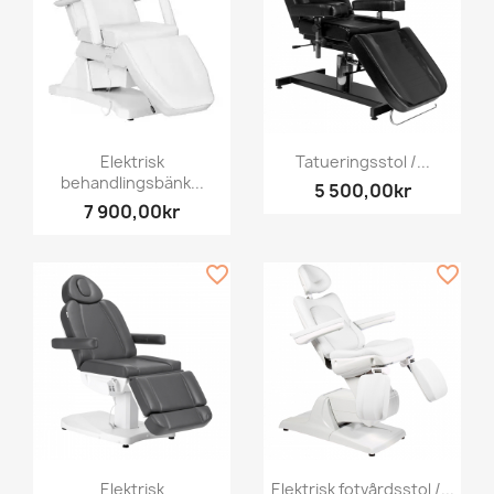
Elektrisk
Tatueringsstol /...
behandlingsbänk...
5 500,00kr
7 900,00kr
favorite_border
favorite_border
Elektrisk
Elektrisk fotvårdsstol /...