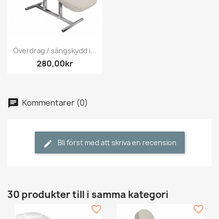
Överdrag / sängskydd i...
280,00kr
Kommentarer (0)
Bli först med att skriva en recension
30 produkter till i samma kategori
favorite_border
favorite_border