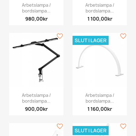
Arbetslampa /
Arbetslampa /
bordslampa...
bordslampa...
980,00kr
1 100,00kr
favorite_border
favorite_border
SLUT I LAGER
Arbetslampa /
Arbetslampa /
bordslampa...
bordslampa...
900,00kr
1 160,00kr
favorite_border
favorite_border
SLUT I LAGER