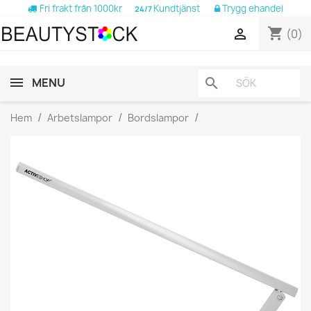
Fri frakt från 1000kr
Kundtjänst
Trygg ehandel
24/7
shopping_cart

(0)
MENU
search
Hem
Arbetslampor
Bordslampor