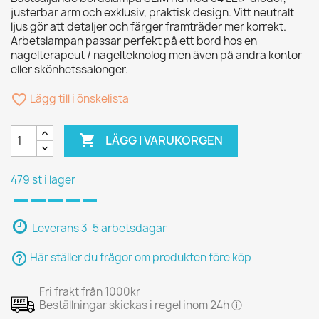
justerbar arm och exklusiv, praktisk design. Vitt neutralt
ljus gör att detaljer och färger framträder mer korrekt.
Arbetslampan passar perfekt på ett bord hos en
nagelterapeut / nagelteknolog men även på andra kontor
eller skönhetssalonger.
favorite_border
Lägg till i önskelista

LÄGG I VARUKORGEN
479 st i lager
Leverans 3-5 arbetsdagar
help_outline
Här ställer du frågor om produkten före köp
Fri frakt från 1000kr
Beställningar skickas i regel inom 24h ⓘ