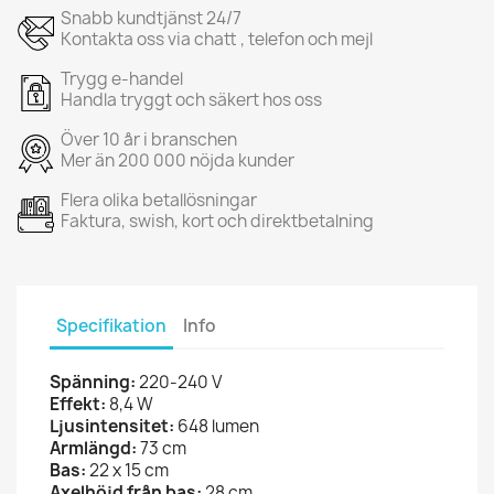
Snabb kundtjänst 24/7
Kontakta oss via chatt , telefon och mejl
Trygg e-handel
Handla tryggt och säkert hos oss
Över 10 år i branschen
Mer än 200 000 nöjda kunder
Flera olika betallösningar
Faktura, swish, kort och direktbetalning
Specifikation
Info
Spänning:
220-240 V
Effekt:
8,4 W
Ljusintensitet:
648 lumen
Armlängd:
73 cm
Bas:
22 x 15 cm
Axelhöjd från bas:
28 cm