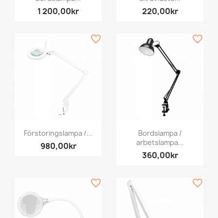
1 200,00kr
220,00kr
favorite_border
favorite_border
Förstoringslampa /...
Bordslampa /
arbetslampa...
980,00kr
360,00kr
favorite_border
favorite_border