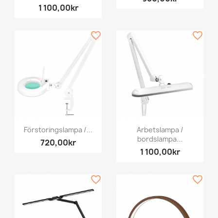
1 100,00kr
favorite_border
favorite_border
Förstoringslampa /...
Arbetslampa /
bordslampa...
720,00kr
1 100,00kr
favorite_border
favorite_border