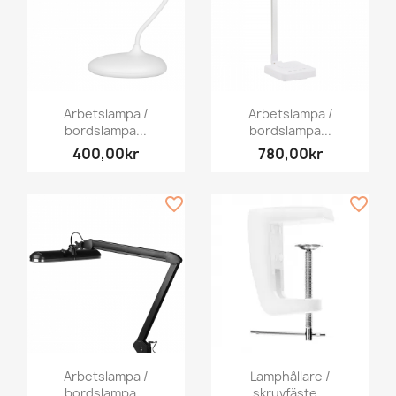
Arbetslampa /
Arbetslampa /
bordslampa...
bordslampa...
400,00kr
780,00kr
favorite_border
favorite_border
Arbetslampa /
Lamphållare /
bordslampa...
skruvfäste...