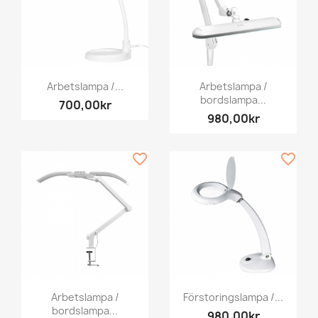
Arbetslampa /...
Arbetslampa /
bordslampa...
700,00kr
980,00kr
favorite_border
favorite_border
Arbetslampa /
Förstoringslampa /...
bordslampa...
980,00kr