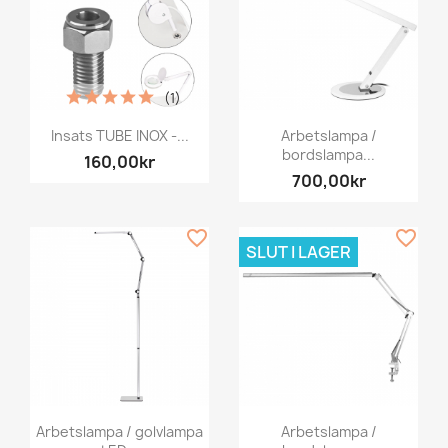
(1)
Insats TUBE INOX -...
Arbetslampa /
bordslampa...
160,00kr
700,00kr
favorite_border
favorite_border
SLUT I LAGER
Arbetslampa / golvlampa
Arbetslampa /