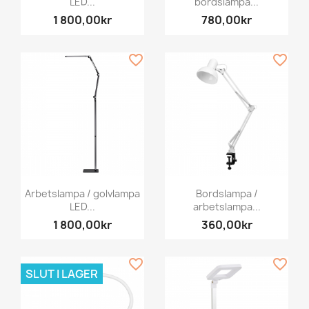
LED...
bordslampa...
1 800,00kr
780,00kr
favorite_border
favorite_border
Arbetslampa / golvlampa
Bordslampa /
LED...
arbetslampa...
1 800,00kr
360,00kr
favorite_border
favorite_border
SLUT I LAGER