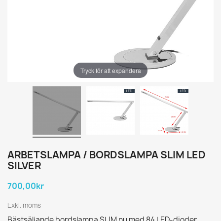
Tryck för att expandera
ARBETSLAMPA / BORDSLAMPA SLIM LED
SILVER
700,00kr
Exkl. moms
Bästsäljande bordslampa SLIM nu med 84 LED-dioder,