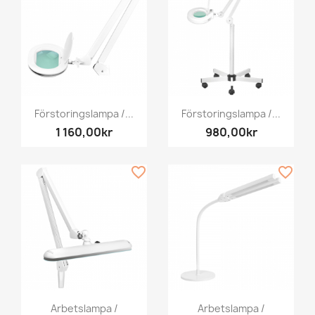
Förstoringslampa /...
Förstoringslampa /...
1 160,00kr
980,00kr
favorite_border
favorite_border
Arbetslampa /
Arbetslampa /