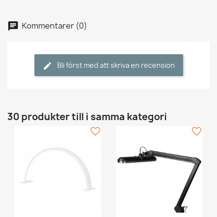
Kommentarer (0)
Bli först med att skriva en recension
30 produkter till i samma kategori
favorite_border
favorite_border