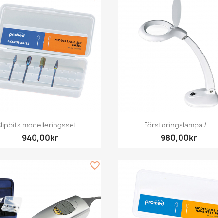
Snabbvy
Snabbvy


lipbits modelleringsset...
Förstoringslampa /...
940,00kr
980,00kr
favorite_border