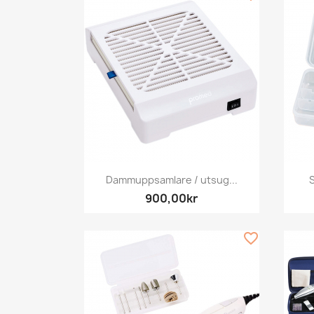
Snabbvy

Dammuppsamlare / utsug...
S
900,00kr
favorite_border