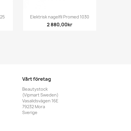
Snabbvy

625
Elektrisk nagelfil Promed 1030
2 880,00kr
Vårt företag
Beautystock
(Vipmart Sweden)
Vasalidsvägen 16E
79232 Mora
Sverige