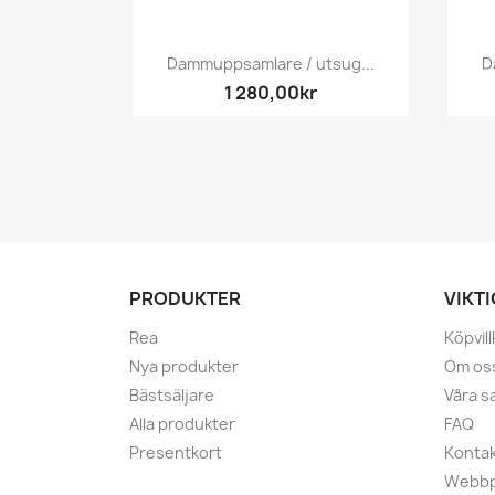
Snabbvy

Dammuppsamlare / utsug...
D
1 280,00kr
PRODUKTER
VIKT
Rea
Köpvill
Nya produkter
Om os
Bästsäljare
Våra s
Alla produkter
FAQ
Presentkort
Kontak
Webbp