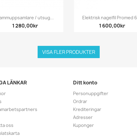
Snabbvy
Snabbvy


ammuppsamlare / utsug...
Elektrisk nagelfil Promed 
1 280,00kr
1 600,00kr
VISA FLER PRODUKTER
IGA LÄNKAR
Ditt konto
kor
Personuppgifter
s
Ordrar
amarbetspartners
Krediteringar
Adresser
ta oss
Kuponger
latskarta