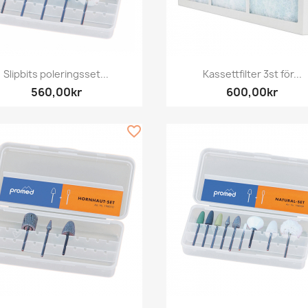
Snabbvy
Snabbvy


Slipbits poleringsset...
Kassettfilter 3st för...
560,00kr
600,00kr
favorite_border