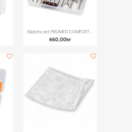
Snabbvy

Slipbits set PROMED COMFORT...
660,00kr
favorite_border
favorite_border