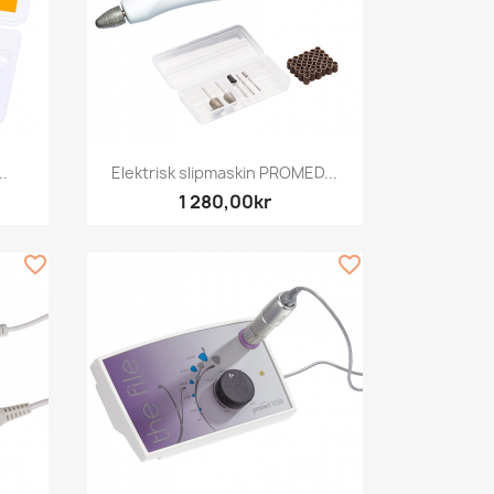
Snabbvy

..
Elektrisk slipmaskin PROMED...
1 280,00kr
favorite_border
favorite_border