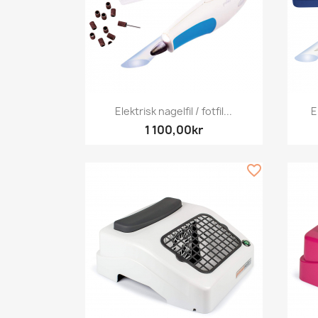
Snabbvy

Elektrisk nagelfil / fotfil...
E
1 100,00kr
favorite_border