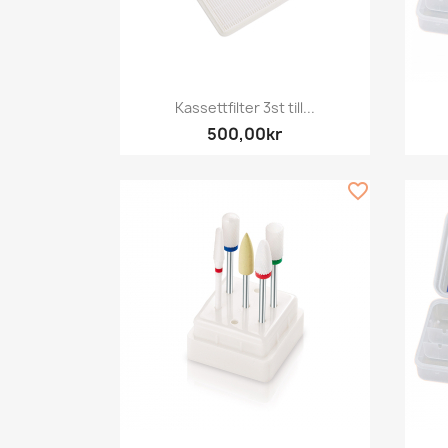
Snabbvy

Kassettfilter 3st till...
500,00kr
favorite_border