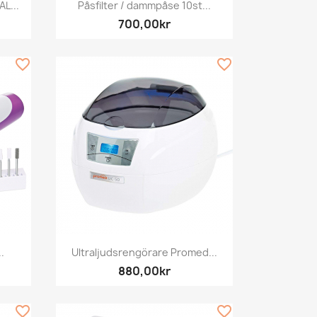
Snabbvy

L...
Påsfilter / dammpåse 10st...
700,00kr
favorite_border
favorite_border
Snabbvy

.
Ultraljudsrengörare Promed...
880,00kr
favorite_border
favorite_border