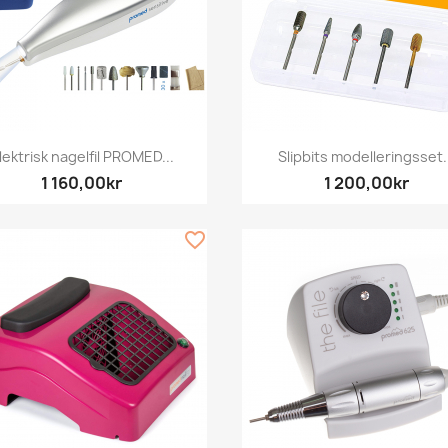
Snabbvy
Snabbvy


lektrisk nagelfil PROMED...
Slipbits modelleringsset.
1 160,00kr
1 200,00kr
favorite_border