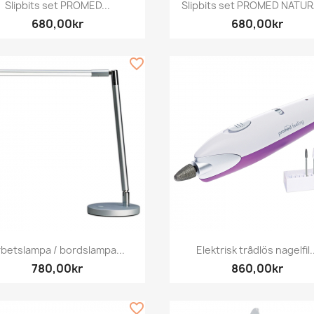
Snabbvy
Snabbvy


Slipbits set PROMED...
Slipbits set PROMED NATURA
680,00kr
680,00kr
favorite_border
Snabbvy
Snabbvy


betslampa / bordslampa...
Elektrisk trådlös nagelfil..
780,00kr
860,00kr
favorite_border