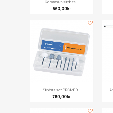
Snabbvy

Keramsika slipbits...
660,00kr
favorite_border
Snabbvy

Slipbits set PROMED...
Ar
760,00kr
favorite_border