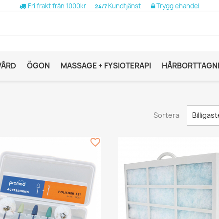
Fri frakt från 1000kr
Kundtjänst
Trygg ehandel
24/7
VÅRD
ÖGON
MASSAGE + FYSIOTERAPI
HÅRBORTTAGN
Sortera
Billigast
favorite_border