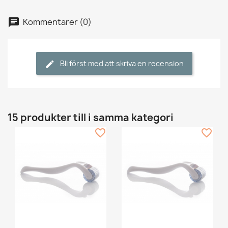
Kommentarer (0)
Bli först med att skriva en recension
15 produkter till i samma kategori
favorite_border
favorite_border