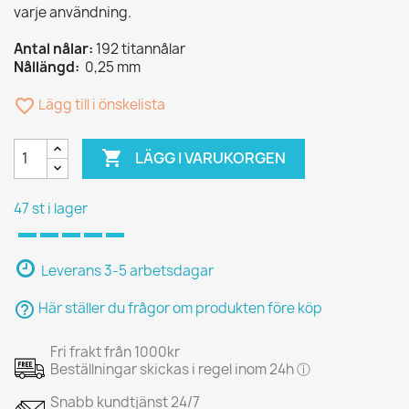
varje användning.
Antal nålar:
192 titannålar
Nållängd:
0,25 mm
favorite_border
Lägg till i önskelista

LÄGG I VARUKORGEN
47 st i lager
Leverans 3-5 arbetsdagar
help_outline
Här ställer du frågor om produkten före köp
Fri frakt från 1000kr
Beställningar skickas i regel inom 24h ⓘ
Snabb kundtjänst 24/7