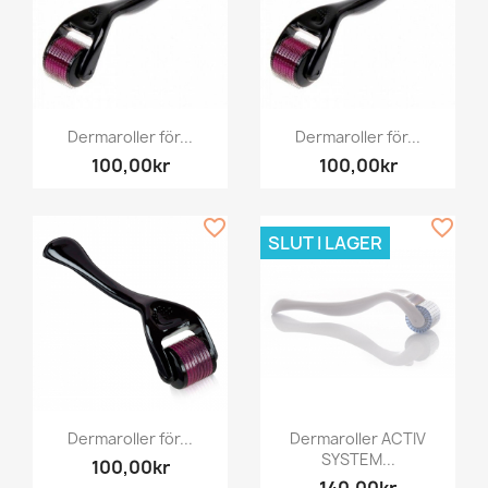
Dermaroller för...
Dermaroller för...
100,00kr
100,00kr
favorite_border
favorite_border
SLUT I LAGER
Dermaroller för...
Dermaroller ACTIV
SYSTEM...
100,00kr