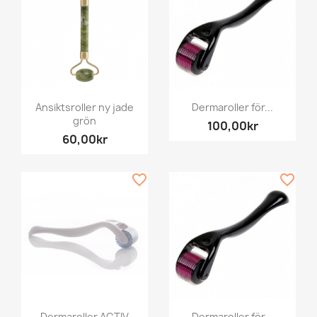
Ansiktsroller ny jade
Dermaroller för...
grön
100,00kr
60,00kr
favorite_border
favorite_border
Dermaroller ACTIV
Dermaroller för...