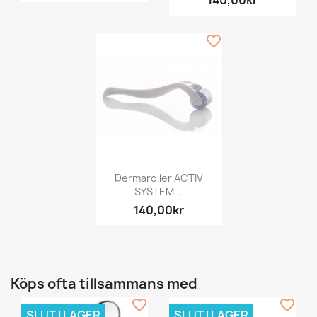
140,00kr
favorite_border
Dermaroller ACTIV
SYSTEM...
140,00kr
Köps ofta tillsammans med
favorite_border
favorite_border
SLUT I LAGER
SLUT I LAGER