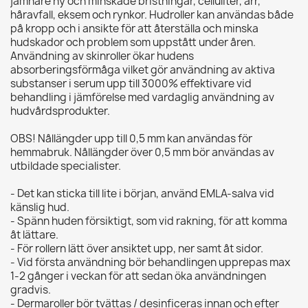
jämnare hy och minskade bristningar, celluliter, ärr,
håravfall, eksem och rynkor. Hudroller kan användas både
på kropp och i ansikte för att återställa och minska
hudskador och problem som uppstått under åren.
Användning av skinroller ökar hudens
absorberingsförmåga vilket gör användning av aktiva
substanser i serum upp till 3000% effektivare vid
behandling i jämförelse med vardaglig användning av
hudvårdsprodukter.
OBS! Nållängder upp till 0,5 mm kan användas för
hemmabruk. Nållängder över 0,5 mm bör användas av
utbildade specialister.
- Det kan sticka till lite i början, använd EMLA-salva vid
känslig hud.
- Spänn huden försiktigt, som vid rakning, för att komma
åt lättare.
- För rollern lätt över ansiktet upp, ner samt åt sidor.
- Vid första användning bör behandlingen upprepas max
1-2 gånger i veckan för att sedan öka användningen
gradvis.
- Dermaroller bör tvättas / desinficeras innan och efter