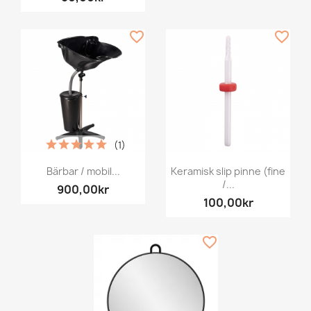
favorite_border
favorite_border
(1)
Bärbar / mobil...
Keramisk slip pinne (fine
/...
900,00kr
100,00kr
favorite_border