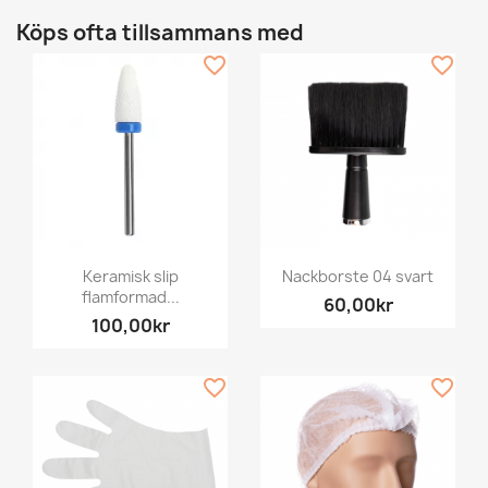
Köps ofta tillsammans med
favorite_border
favorite_border
Keramisk slip
Nackborste 04 svart
flamformad...
60,00kr
100,00kr
favorite_border
favorite_border