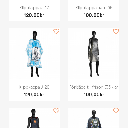
Klippkappa J-17
Klippkappa barn 05
120,00kr
100,00kr
favorite_border
favorite_border
Klippkappa J-26
Förkläde till frisör K33 klar
120,00kr
100,00kr
favorite_border
favorite_border