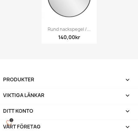
Rund nackspegel /...
140,00kr
PRODUKTER

VIKTIGA LÄNKAR

DITT KONTO

0
favorite_border
VÅRT FÖRETAG
keyboard_arrow_down