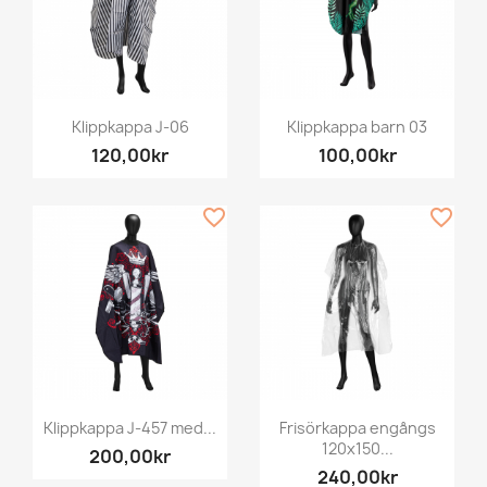
Klippkappa J-06
Klippkappa barn 03
120,00kr
100,00kr
favorite_border
favorite_border
Klippkappa J-457 med...
Frisörkappa engångs
120x150...
200,00kr
240,00kr