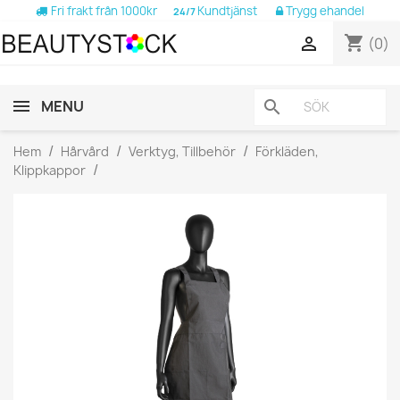
Fri frakt från 1000kr
Kundtjänst
Trygg ehandel
24/7
shopping_cart

(0)
MENU
search
Hem
Hårvård
Verktyg, Tillbehör
Förkläden,
Klippkappor