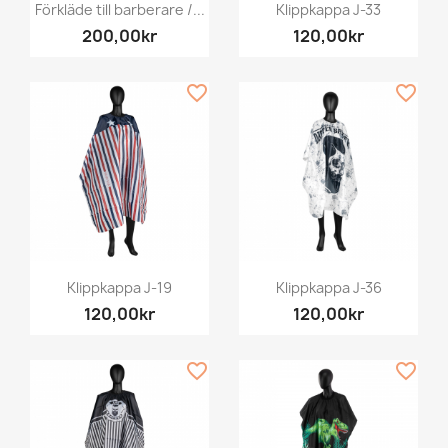
Förkläde till barberare /...
Klippkappa J-33
200,00kr
120,00kr
favorite_border
favorite_border
Klippkappa J-19
Klippkappa J-36
120,00kr
120,00kr
favorite_border
favorite_border