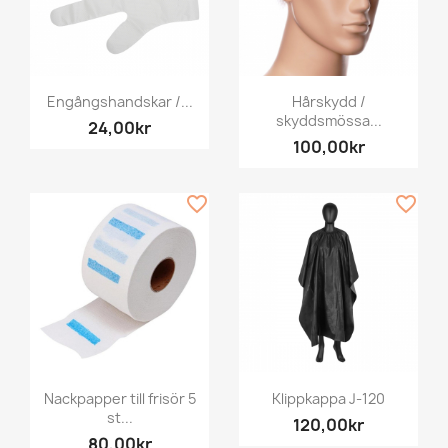
Engångshandskar /...
Hårskydd /
skyddsmössa...
24,00kr
100,00kr
favorite_border
favorite_border
Nackpapper till frisör 5
Klippkappa J-120
st...
120,00kr
80,00kr