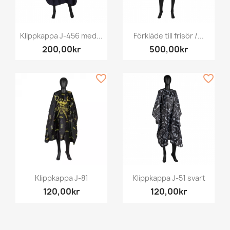
Klippkappa J-456 med...
Förkläde till frisör /...
200,00kr
500,00kr
favorite_border
favorite_border
Klippkappa J-81
Klippkappa J-51 svart
120,00kr
120,00kr