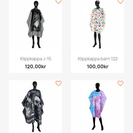
favorite_border
favorite_border
Klippkappa J-15
Klippkappa barn 122
120,00kr
100,00kr
favorite_border
favorite_border