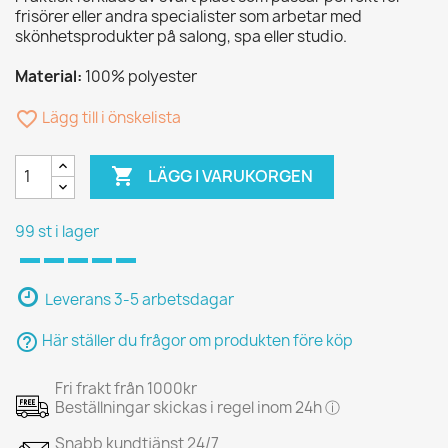
frisörer eller andra specialister som arbetar med
skönhetsprodukter på salong, spa eller studio.
Material:
100% polyester
favorite_border
Lägg till i önskelista

LÄGG I VARUKORGEN
99 st i lager
Leverans 3-5 arbetsdagar
help_outline
Här ställer du frågor om produkten före köp
Fri frakt från 1000kr
Beställningar skickas i regel inom 24h ⓘ
Snabb kundtjänst 24/7