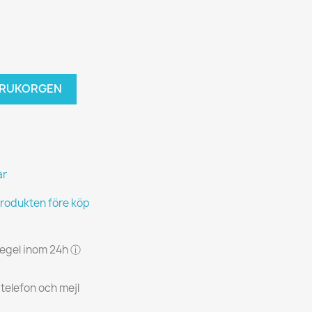
VARUKORGEN
ar
produkten före köp
 regel inom 24h ⓘ
 telefon och mejl