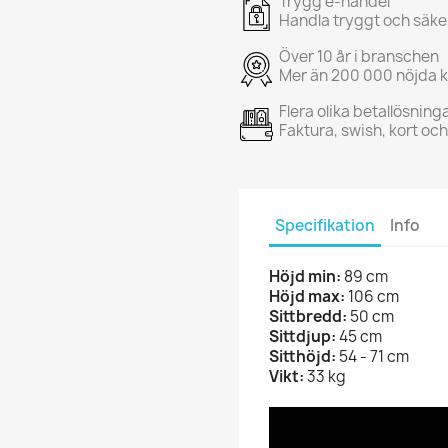
Trygg e-handel
Handla tryggt och säke
Över 10 år i branschen
Mer än 200 000 nöjda 
Flera olika betallösning
Faktura, swish, kort oc
Specifikation
Info
Höjd min:
89 cm
Höjd max:
106 cm
Sittbredd:
50 cm
Sittdjup:
45 cm
Sitthöjd:
54 - 71 cm
Vikt:
33 kg