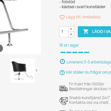
- fotstöd
- klädsel i svart konstläder
favorite_border
Lägg till i önskelista

LÄGG I 
16 st i lager
Leverans 3-5 arbetsdag
help_outline
Här ställer du frågor om 
Fri frakt från 1000kr
Beställningar skickas i
Snabb kundtjänst 24/7
Kontakta oss via chatt ,