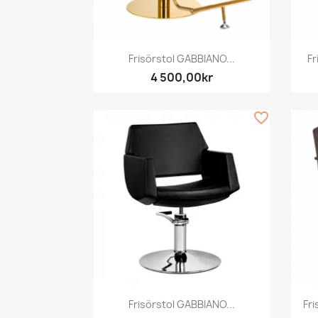
Snabbvy

Frisörstol GABBIANO...
Fr
4 500,00kr
favorite_border
Snabbvy

Frisörstol GABBIANO...
Fr