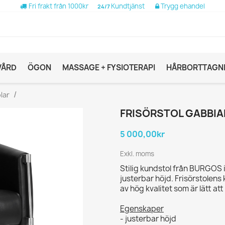
Fri frakt från 1000kr
Kundtjänst
Trygg ehandel
24/7
VÅRD
ÖGON
MASSAGE + FYSIOTERAPI
HÅRBORTTAGN
lar
FRISÖRSTOL GABBI
5 000,00kr
Exkl. moms
Stilig kundstol från BURGOS 
justerbar höjd. Frisörstolens k
av hög kvalitet som är lätt at
Egenskaper
- justerbar höjd