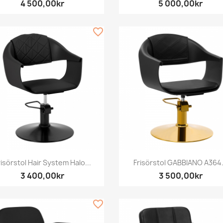
4 500,00kr
5 000,00kr
favorite_border
Snabbvy
Snabbvy


risörstol Hair System Halo...
Frisörstol GABBIANO A364.
3 400,00kr
3 500,00kr
favorite_border