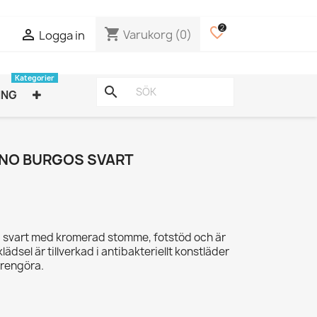
2
favorite_border
shopping_cart

Varukorg
(0)
Logga in
Kategorier
search
ING
ANO BURGOS SVART
i svart med kromerad stomme, fotstöd och är
lädsel är tillverkad i antibakteriellt konstläder
t rengöra.