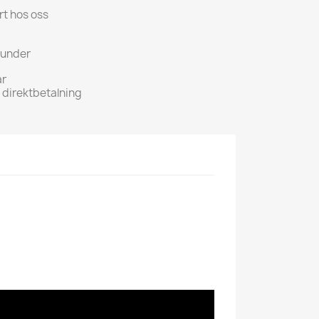
rt hos oss
kunder
ar
h direktbetalning