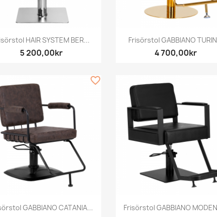
Snabbvy
Snabbvy


isörstol HAIR SYSTEM BER...
Frisörstol GABBIANO TURIN.
5 200,00kr
4 700,00kr
favorite_border
Snabbvy
Snabbvy


isörstol GABBIANO CATANIA...
Frisörstol GABBIANO MODEN