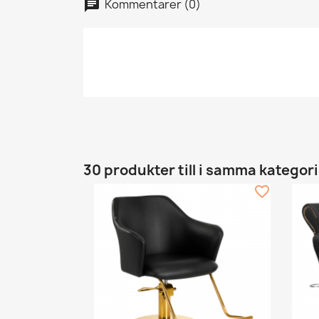
Kommentarer (0)
30 produkter till i samma kategori
favorite_border