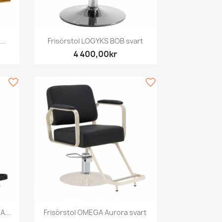
Snabbvy

..
Frisörstol LOGYKS BOB svart
4 400,00kr
favorite_border
favorite_border
Snabbvy

A...
Frisörstol OMEGA Aurora svart