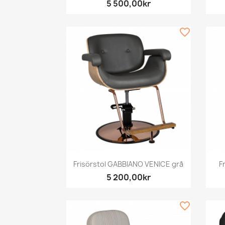
5 500,00kr
favorite_border
Snabbvy

Frisörstol GABBIANO VENICE grå
F
5 200,00kr
favorite_border