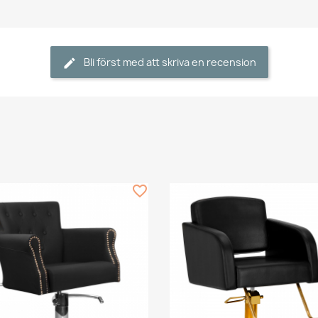
Bli först med att skriva en recension
favorite_border