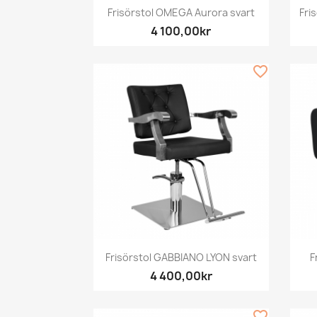
Snabbvy

Frisörstol OMEGA Aurora svart
Fri
4 100,00kr
favorite_border
Snabbvy

Frisörstol GABBIANO LYON svart
F
4 400,00kr
favorite_border