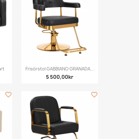
Snabbvy

rt
Frisörstol GABBIANO GRANADA...
5 500,00kr
favorite_border
favorite_border