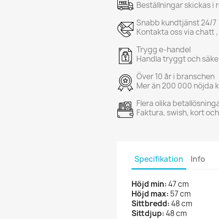
Beställningar skickas i
Snabb kundtjänst 24/7
Kontakta oss via chatt ,
Trygg e-handel
Handla tryggt och säke
Över 10 år i branschen
Mer än 200 000 nöjda 
Flera olika betallösning
Faktura, swish, kort oc
Specifikation
Info
Höjd min:
47 cm
Höjd max:
57 cm
Sittbredd:
48 cm
Sittdjup:
48 cm