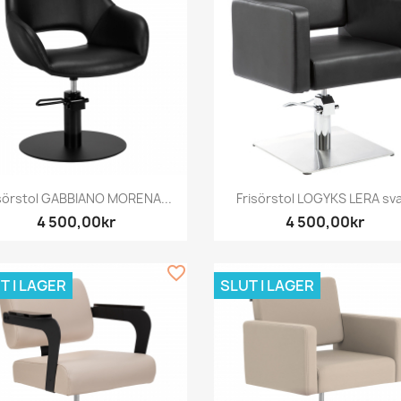
Snabbvy
Snabbvy


isörstol GABBIANO MORENA...
Frisörstol LOGYKS LERA sva
4 500,00kr
4 500,00kr
favorite_border
T I LAGER
SLUT I LAGER