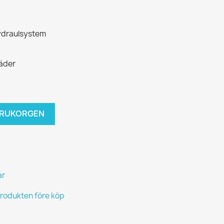
hydraulsystem
läder
VARUKORGEN
ar
produkten före köp