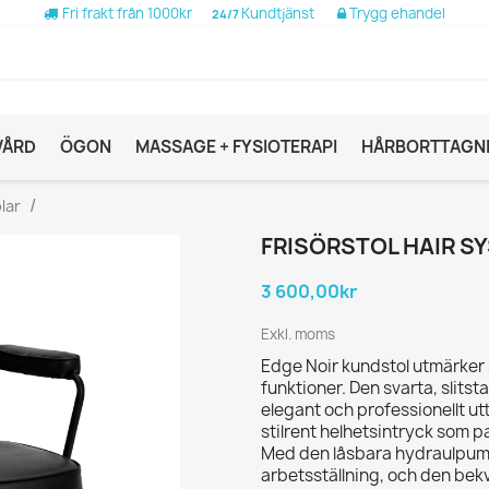
Fri frakt från 1000kr
Kundtjänst
Trygg ehandel
24/7
VÅRD
ÖGON
MASSAGE + FYSIOTERAPI
HÅRBORTTAGN
lar
FRISÖRSTOL HAIR S
3 600,00kr
Exkl. moms
Edge Noir kundstol utmärker 
funktioner. Den svarta, slitsta
elegant och professionellt ut
stilrent helhetsintryck som pa
Med den låsbara hydraulpump
arbetsställning, och den be