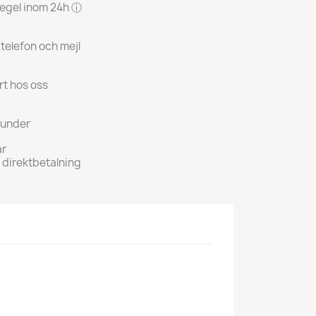
 regel inom 24h ⓘ
 telefon och mejl
rt hos oss
kunder
ar
h direktbetalning