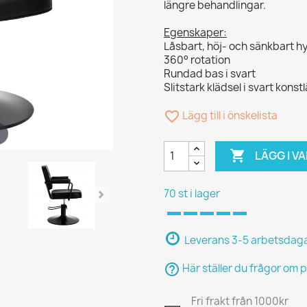
längre behandlingar.
Egenskaper:
Låsbart, höj- och sänkbart 
360° rotation
Rundad bas i svart
Slitstark klädsel i svart konst
favorite_border
Lägg till i önskelista

LÄGG I 
70 st i lager
Leverans 3-5 arbetsdag
help_outline
Här ställer du frågor om 
Fri frakt från 1000kr