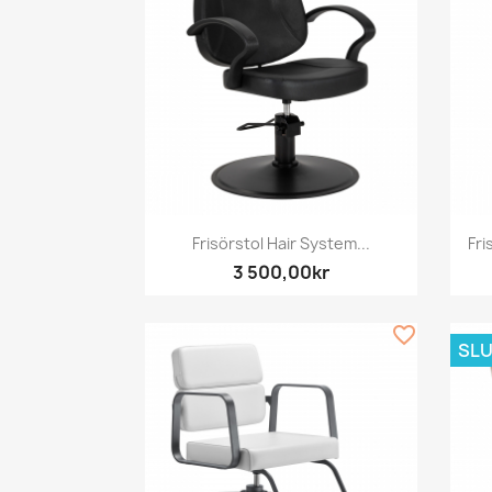
Snabbvy

Frisörstol Hair System...
Fr
3 500,00kr
favorite_border
SLU