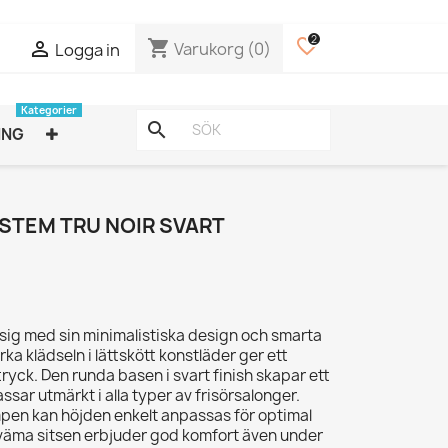
2
favorite_border
shopping_cart

Varukorg
(0)
Logga in
Kategorier
search
ING
YSTEM TRU NOIR SVART
sig med sin minimalistiska design och smarta
rka klädseln i lättskött konstläder ger ett
tryck. Den runda basen i svart finish skapar ett
ssar utmärkt i alla typer av frisörsalonger.
en kan höjden enkelt anpassas för optimal
kväma sitsen erbjuder god komfort även under