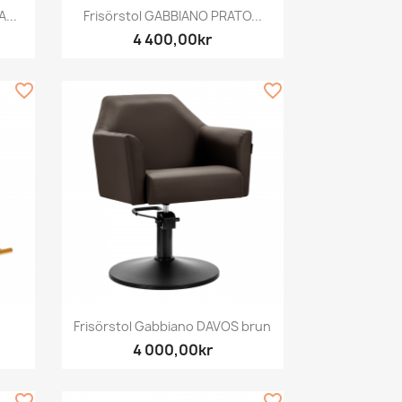
Snabbvy

...
Frisörstol GABBIANO PRATO...
4 400,00kr
favorite_border
favorite_border
Snabbvy

Frisörstol Gabbiano DAVOS brun
4 000,00kr
favorite_border
favorite_border