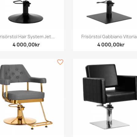
Snabbvy
Snabbvy


risörstol Hair System Jet...
Frisörstol Gabbiano Vitoria.
4 000,00kr
4 000,00kr
favorite_border