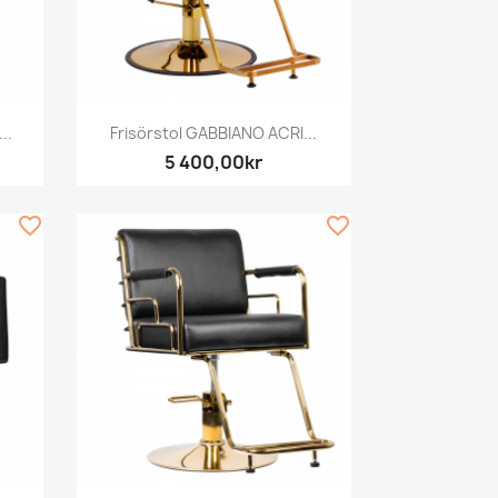
Snabbvy

..
Frisörstol GABBIANO ACRI...
5 400,00kr
favorite_border
favorite_border