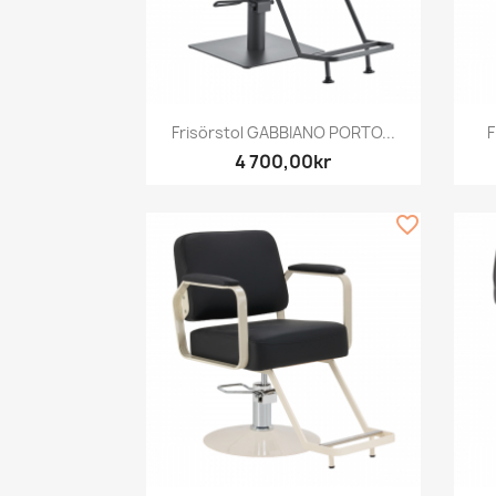
Snabbvy

Frisörstol GABBIANO PORTO...
F
4 700,00kr
favorite_border