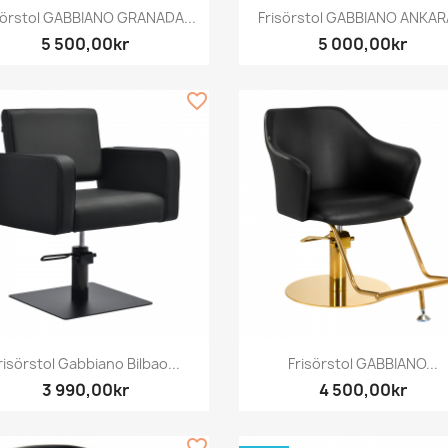
Snabbvy
Snabbvy


sörstol GABBIANO GRANADA...
Frisörstol GABBIANO ANKARA
5 500,00kr
5 000,00kr
favorite_border
Snabbvy
Snabbvy


risörstol Gabbiano Bilbao...
Frisörstol GABBIANO...
3 990,00kr
4 500,00kr
favorite_border