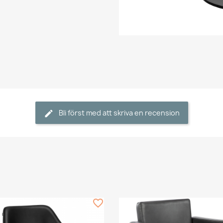
Bli först med att skriva en recension
favorite_border