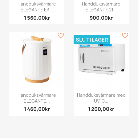
Handduksvärmare
Handduksvärmare
ELEGANTE E3...
ELEGANTE 21...
1 560,00kr
900,00kr
favorite_border
favorite_border
SLUT I LAGER
Handduksvärmare
Handduksvärmare med
ELEGANTE...
UV-C...
1 460,00kr
1 200,00kr