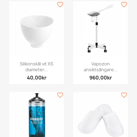
favorite_border
favorite_border
Silikonskål vit XS
Vapozon
diameter...
ansiktsångare...
40,00kr
960,00kr
favorite_border
favorite_border