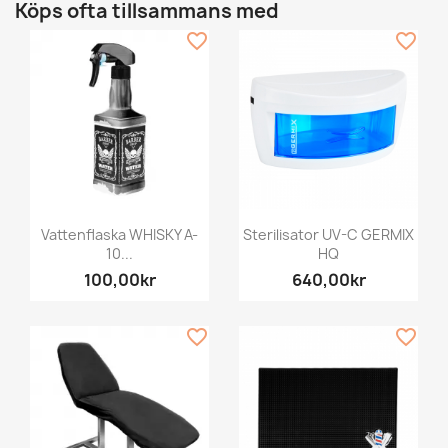
Köps ofta tillsammans med
favorite_border
favorite_border
Vattenflaska WHISKY A-
Sterilisator UV-C GERMIX
10...
HQ
100,00kr
640,00kr
favorite_border
favorite_border