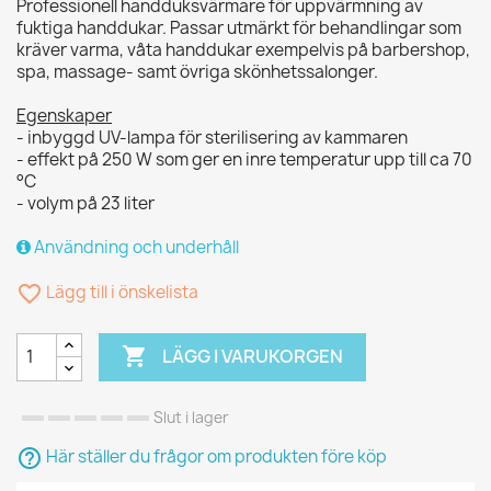
Professionell handduksvärmare för uppvärmning av
fuktiga handdukar. Passar utmärkt för behandlingar som
kräver varma, våta handdukar exempelvis på barbershop,
spa, massage- samt övriga skönhetssalonger.
Egenskaper
- inbyggd UV-lampa för sterilisering av kammaren
- effekt på 250 W som ger en inre temperatur upp till ca 70
°C
- volym på 23 liter
Användning och underhåll
favorite_border
Lägg till i önskelista

LÄGG I VARUKORGEN
Slut i lager
help_outline
Här ställer du frågor om produkten före köp