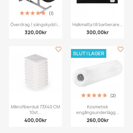
(1)
Överdrag / sängskydd i...
Halkmatta till barberare...
320,00kr
300,00kr
favorite_border
favorite_border
SLUT I LAGER
(2)
Mikrofiberduk 73X40 CM
Kosmetisk
10st...
engångsunderlägg...
400,00kr
260,00kr