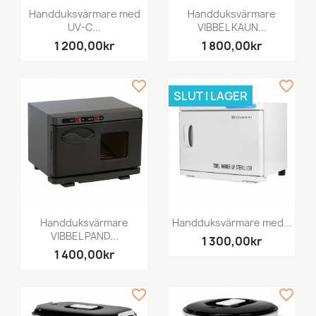
Handduksvärmare med
Handduksvärmare
UV-C...
VIBBEL KAUN...
1 200,00kr
1 800,00kr
favorite_border
favorite_border
SLUT I LAGER
Handduksvärmare
Handduksvärmare med...
VIBBEL PAND...
1 300,00kr
1 400,00kr
favorite_border
favorite_border