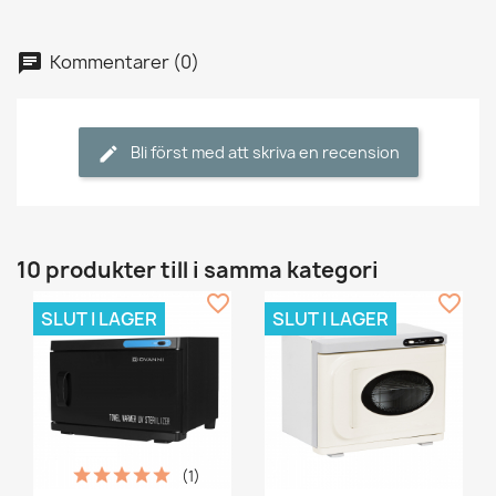
Kommentarer (0)
Bli först med att skriva en recension
10 produkter till i samma kategori
favorite_border
favorite_border
SLUT I LAGER
SLUT I LAGER
(1)