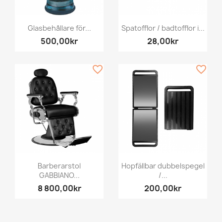
Glasbehållare för...
Spatofflor / badtofflor i...
500,00kr
28,00kr
favorite_border
favorite_border
Barberarstol
Hopfällbar dubbelspegel
GABBIANO...
/...
8 800,00kr
200,00kr