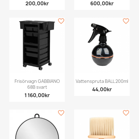
200,00kr
600,00kr
favorite_border
favorite_border
Frisörvagn GABBIANO
Vattenspruta BALL 200ml
68B svart
44,00kr
1 160,00kr
favorite_border
favorite_border