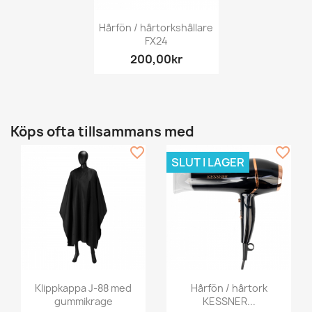
Hårfön / hårtorkshållare
FX24
200,00kr
Köps ofta tillsammans med
favorite_border
favorite_border
SLUT I LAGER
Klippkappa J-88 med
Hårfön / hårtork
gummikrage
KESSNER...