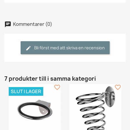
Kommentarer (0)
Bli först med att skriva en recension
7 produkter till i samma kategori
favorite_border
favorite_border
SLUT I LAGER