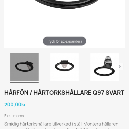
Tryck för att expandera
HÅRFÖN / HÅRTORKSHÅLLARE Q97 SVART
200,00kr
Exkl. moms
Smidig hårtorkshållare tillverkad i stål. Montera hållaren