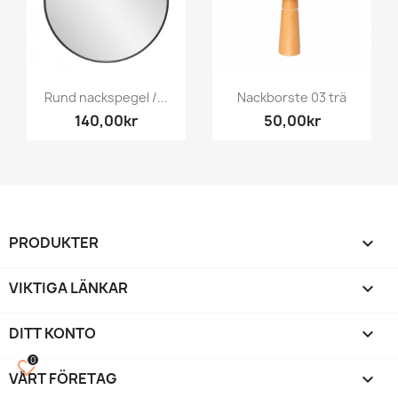
Rund nackspegel /...
Nackborste 03 trä
140,00kr
50,00kr
PRODUKTER

VIKTIGA LÄNKAR

DITT KONTO

0
favorite_border
VÅRT FÖRETAG
keyboard_arrow_down