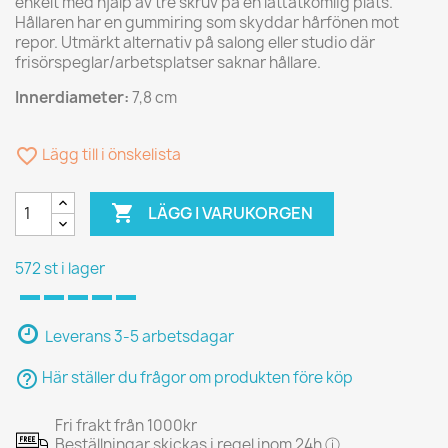
enkelt med hjälp av tre skruv på en lättåtkomlig plats.
Hållaren har en gummiring som skyddar hårfönen mot
repor. Utmärkt alternativ på salong eller studio där
frisörspeglar/arbetsplatser saknar hållare.
Innerdiameter:
7,8 cm
favorite_border
Lägg till i önskelista

LÄGG I VARUKORGEN
572 st i lager
Leverans 3-5 arbetsdagar
help_outline
Här ställer du frågor om produkten före köp
Fri frakt från 1000kr
Beställningar skickas i regel inom 24h ⓘ