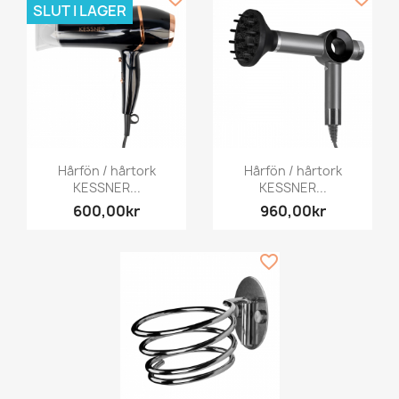
SLUT I LAGER
Hårfön / hårtork
Hårfön / hårtork
KESSNER...
KESSNER...
600,00kr
960,00kr
favorite_border