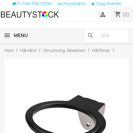
Fri frakt från 1000kr
Kundtjänst
Trygg ehandel
24/7
shopping_cart

(0)
MENU
search
Hem
Hårvård
Utrustning, Maskiner
Hårfönar