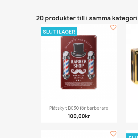
20 produkter till i samma kategori
favorite_border
SLUT I LAGER
Snabbvy

Plåtskylt B030 för barberare
100,00kr
favorite_border