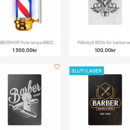
Snabbvy
Snabbvy


BERSHOP Pole lampa BB02...
Plåtskylt B024 för barbera
1 300,00kr
100,00kr
favorite_border
SLUT I LAGER