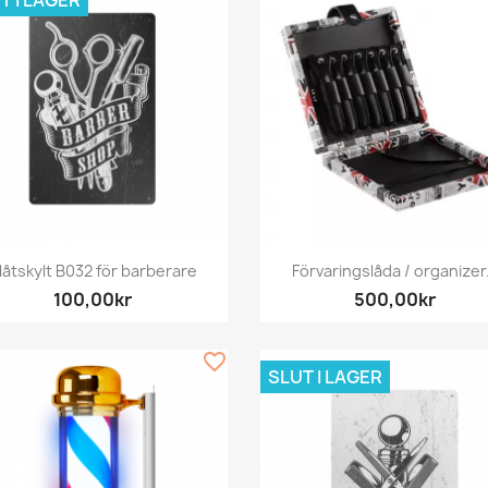
T I LAGER
Snabbvy
Snabbvy


låtskylt B032 för barberare
Förvaringslåda / organizer.
100,00kr
500,00kr
favorite_border
SLUT I LAGER