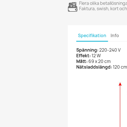
Flera olika betallösning
Faktura, swish, kort oc
Specifikation
Info
Spänning:
220-240 V
Effekt:
12 W
Mått:
69 x 20 cm
Nätsladdslängd:
120 cm