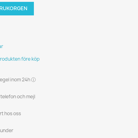
VARUKORGEN
ar
produkten före köp
 regel inom 24h ⓘ
 telefon och mejl
rt hos oss
kunder