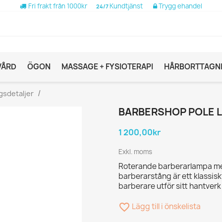
Fri frakt från 1000kr
Kundtjänst
Trygg ehandel
24/7
VÅRD
ÖGON
MASSAGE + FYSIOTERAPI
HÅRBORTTAGN
gsdetaljer
BARBERSHOP POLE L
1 200,00kr
Exkl. moms
Roterande barberarlampa med
barberarstång är ett klassisk
barberare utför sitt hantverk
favorite_border
Lägg till i önskelista