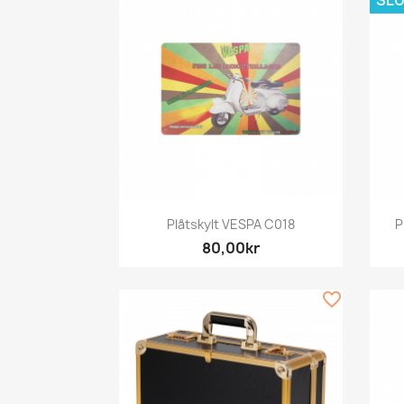
SLU
Snabbvy

Plåtskylt VESPA C018
P
80,00kr
favorite_border