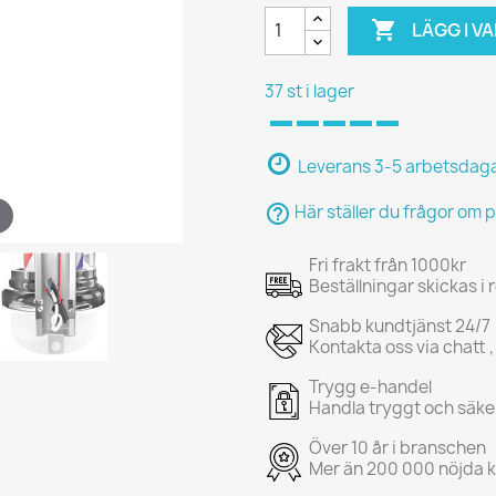

LÄGG I 
37 st i lager
Leverans 3-5 arbetsdag
help_outline
Här ställer du frågor om 
Fri frakt från 1000kr
Beställningar skickas i
Snabb kundtjänst 24/7
Kontakta oss via chatt ,
Trygg e-handel
Handla tryggt och säke
Över 10 år i branschen
Mer än 200 000 nöjda 