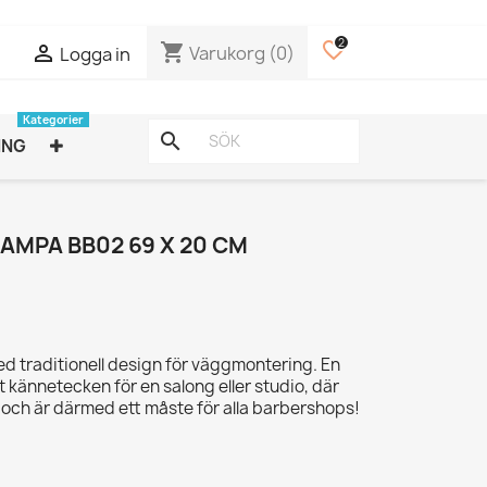
2
favorite_border
shopping_cart

Varukorg
(0)
Logga in
Kategorier
search
ING
AMPA BB02 69 X 20 CM
 traditionell design för väggmontering. En
t kännetecken för en salong eller studio, där
 och är därmed ett måste för alla barbershops!