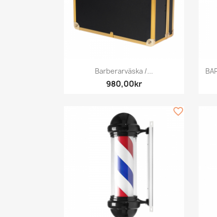
Snabbvy

Barberarväska /...
BAR
980,00kr
favorite_border