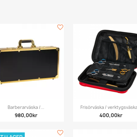
favorite_border
Snabbvy
Snabbvy


Barberarväska /...
Frisörväska / verktygsväska
980,00kr
400,00kr
favorite_border