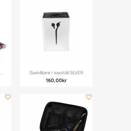
Snabbvy

..
Saxhållare / saxställ SILVER
160,00kr
favorite_border
favorite_border