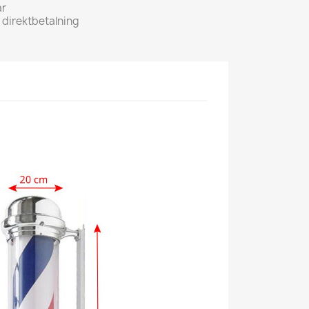
ar
h direktbetalning