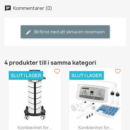
Kommentarer (0)
Bli först med att skriva en recension
4 produkter till i samma kategori
favorite_border
favorite_border
SLUT I LAGER
SLUT I LAGER
Kombienhet för...
Kombienhet för...