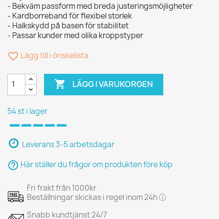
- Bekväm passform med breda justeringsmöjligheter
- Kardborreband för flexibel storlek
- Halkskydd på basen för stabilitet
- Passar kunder med olika kroppstyper
favorite_border
Lägg till i önskelista

LÄGG I VARUKORGEN
54 st i lager
Leverans 3-5 arbetsdagar
help_outline
Här ställer du frågor om produkten före köp
Fri frakt från 1000kr
Beställningar skickas i regel inom 24h ⓘ
Snabb kundtjänst 24/7