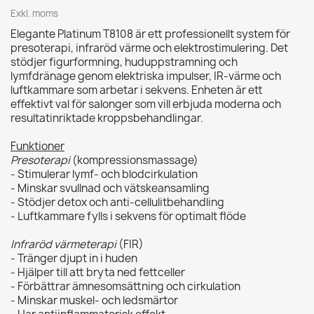
Exkl. moms
Elegante Platinum T8108 är ett professionellt system för
presoterapi, infraröd värme och elektrostimulering. Det
stödjer figurformning, huduppstramning och
lymfdränage genom elektriska impulser, IR‑värme och
luftkammare som arbetar i sekvens. Enheten är ett
effektivt val för salonger som vill erbjuda moderna och
resultatinriktade kroppsbehandlingar.
Funktioner
Presoterapi
(kompressionsmassage)
- Stimulerar lymf- och blodcirkulation
- Minskar svullnad och vätskeansamling
- Stödjer detox och anti‑cellulitbehandling
- Luftkammare fylls i sekvens för optimalt flöde
Infraröd värmeterapi
(FIR)
- Tränger djupt in i huden
- Hjälper till att bryta ned fettceller
- Förbättrar ämnesomsättning och cirkulation
- Minskar muskel- och ledsmärtor