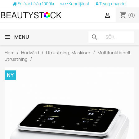
Fri frakt från 1000kr
Kundtjänst
Trygg ehandel
24/7
shopping_cart

(0)
MENU
search
Hem
Hudvård
Utrustning, Maskiner
Multifunktionell
utrustning
NY