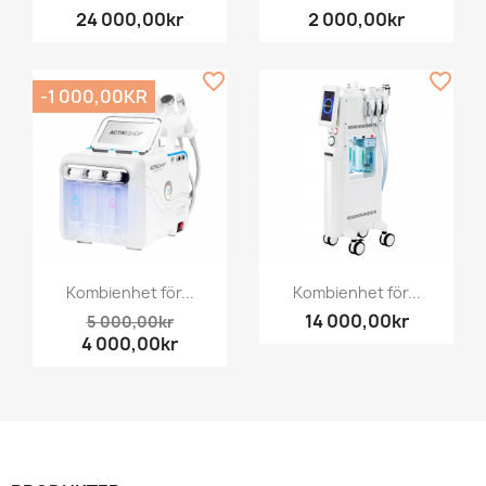
24 000,00kr
2 000,00kr
favorite_border
favorite_border
-1 000,00KR
Kombienhet för...
Kombienhet för...
14 000,00kr
5 000,00kr
4 000,00kr