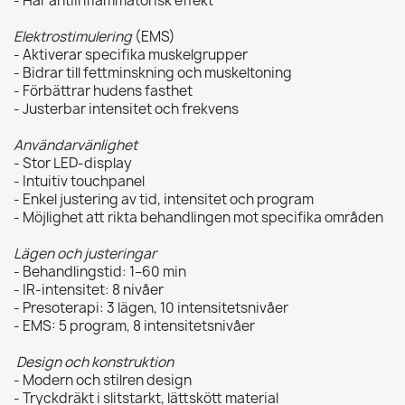
- Har antiinflammatorisk effekt
Elektrostimulering
(EMS)
- Aktiverar specifika muskelgrupper
- Bidrar till fettminskning och muskeltoning
- Förbättrar hudens fasthet
- Justerbar intensitet och frekvens
Användarvänlighet
- Stor LED‑display
- Intuitiv touchpanel
- Enkel justering av tid, intensitet och program
- Möjlighet att rikta behandlingen mot specifika områden
Lägen och justeringar
- Behandlingstid: 1–60 min
- IR‑intensitet: 8 nivåer
- Presoterapi: 3 lägen, 10 intensitetsnivåer
- EMS: 5 program, 8 intensitetsnivåer
Design och konstruktion
- Modern och stilren design
- Tryckdräkt i slitstarkt, lättskött material