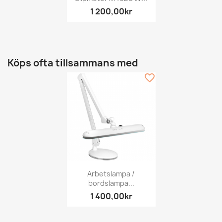
1 200,00kr
Köps ofta tillsammans med
favorite_border
Arbetslampa /
bordslampa...
1 400,00kr