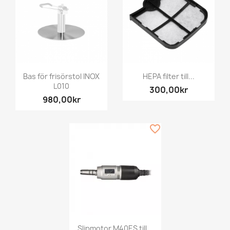
Bas för frisörstol INOX
HEPA filter till...
L010
300,00kr
980,00kr
favorite_border
Slipmotor M40ES till...