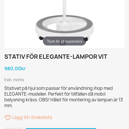
Tryck för att expandera
STATIV FÖR ELEGANTE-LAMPOR VIT
980,00kr
Exkl. moms
Stativet på hjul som passar för användning ihop med
ELEGANTE-modeller. Perfekt för tillfällen då mobil
belysning krävs. OBS! Hålet för montering av lampan är 13
mm.
favorite_border
Lägg till i önskelista