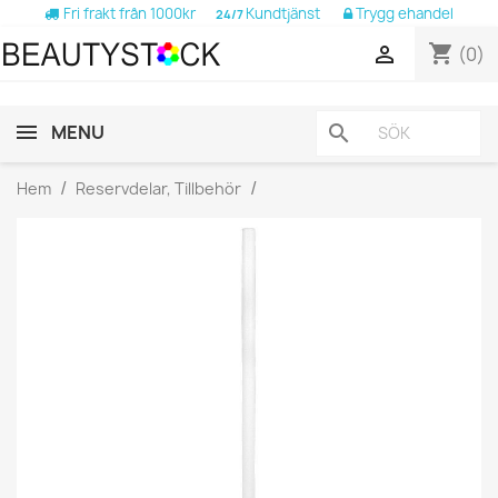
Fri frakt från 1000kr
Kundtjänst
Trygg ehandel
24/7
shopping_cart

(0)
MENU
search
Hem
Reservdelar, Tillbehör