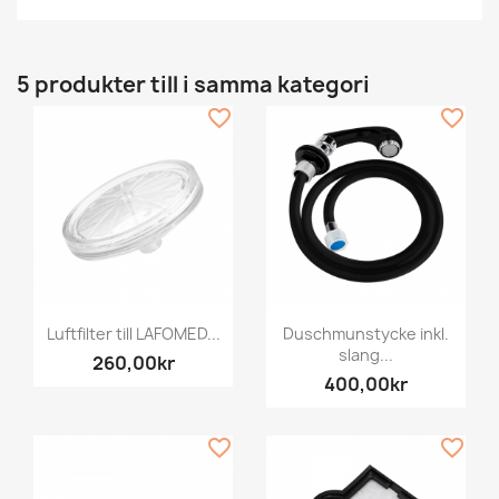
5 produkter till i samma kategori
favorite_border
favorite_border
Luftfilter till LAFOMED...
Duschmunstycke inkl.
slang...
260,00kr
400,00kr
favorite_border
favorite_border