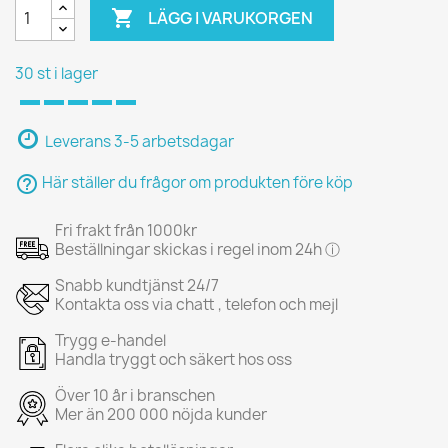

LÄGG I VARUKORGEN
30 st i lager
Leverans 3-5 arbetsdagar
help_outline
Här ställer du frågor om produkten före köp
Fri frakt från 1000kr
Beställningar skickas i regel inom 24h ⓘ
Snabb kundtjänst 24/7
Kontakta oss via chatt , telefon och mejl
Trygg e-handel
Handla tryggt och säkert hos oss
Över 10 år i branschen
Mer än 200 000 nöjda kunder