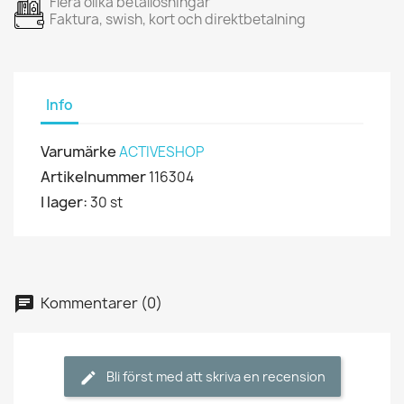
Flera olika betallösningar
Faktura, swish, kort och direktbetalning
Info
Varumärke
ACTIVESHOP
Artikelnummer
116304
I lager:
30 st
Kommentarer (0)
Bli först med att skriva en recension