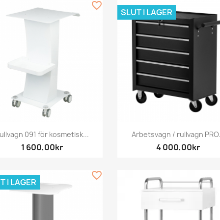
favorite_border
SLUT I LAGER
Snabbvy
Snabbvy


ullvagn 091 för kosmetisk...
Arbetsvagn / rullvagn PRO.
1 600,00kr
4 000,00kr
favorite_border
T I LAGER