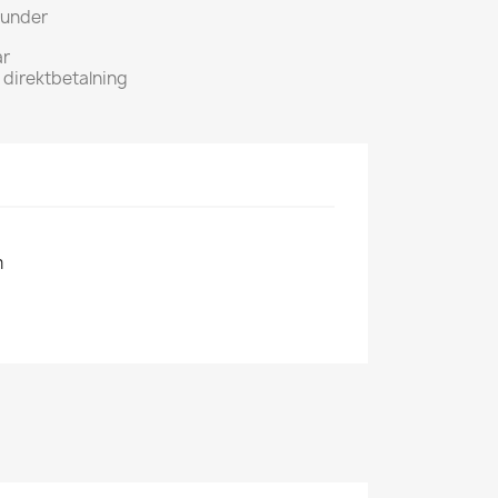
kunder
ar
h direktbetalning
m