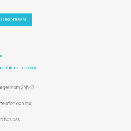
VARUKORGEN
ar
produkten före köp
 regel inom 24h ⓘ
 telefon och mejl
rt hos oss