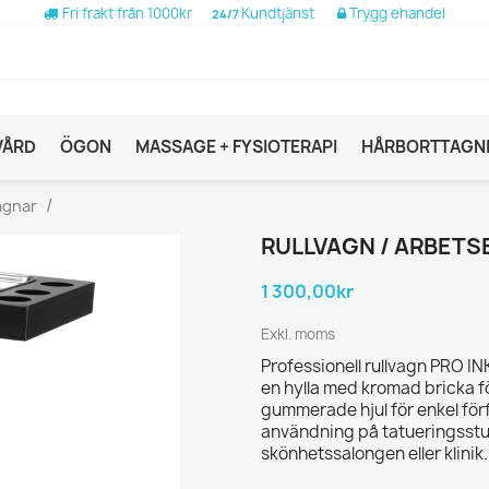
Fri frakt från 1000kr
Kundtjänst
Trygg ehandel
24/7
VÅRD
ÖGON
MASSAGE + FYSIOTERAPI
HÅRBORTTAGN
agnar
RULLVAGN / ARBETSB
1 300,00kr
Exkl. moms
Professionell rullvagn PRO IN
en hylla med kromad bricka fö
gummerade hjul för enkel förf
användning på tatueringsstu
skönhetssalongen eller klinik.