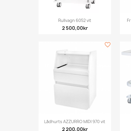
Snabbvy

Rullvagn 6052 vit
F
2 500,00kr
favorite_border
Snabbvy

Lådhurts AZZURRO MIDI 970 vit
2 200,00kr