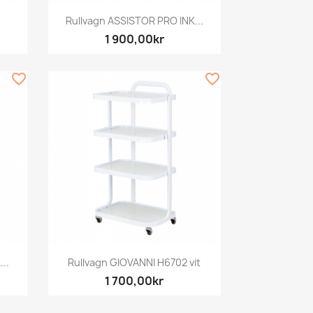
Snabbvy

Rullvagn ASSISTOR PRO INK...
1 900,00kr
favorite_border
favorite_border
Snabbvy

..
Rullvagn GIOVANNI H6702 vit
1 700,00kr