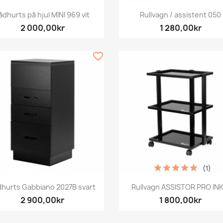
Snabbvy
Snabbvy


ådhurts på hjul MINI 969 vit
Rullvagn / assistent 050
2 000,00kr
1 280,00kr
favorite_border
(1)
Snabbvy
Snabbvy


dhurts Gabbiano 2027B svart
Rullvagn ASSISTOR PRO INK.
2 900,00kr
1 800,00kr