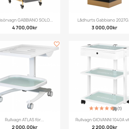
Snabbvy
Snabbvy


risörvagn GABBIANO SOLO...
Lådhurts Gabbiano 2027G.
4 700,00kr
3 000,00kr
favorite_border
(1)
Snabbvy
Snabbvy


Rullvagn ATLAS för...
Rullvagn GIOVANNI 1040A vit
2 000,00kr
2 200,00kr