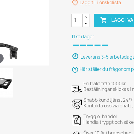
favorite_border
Lägg till i önskelista

LÄGG I 
11 st i lager
Leverans 3-5 arbetsdag
help_outline
Här ställer du frågor om 
Fri frakt från 1000kr
Beställningar skickas i
Snabb kundtjänst 24/7
Kontakta oss via chatt ,
Trygg e-handel
Handla tryggt och säke
Över 10 år i branschen