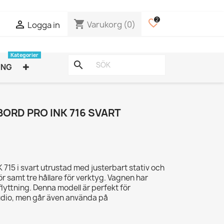
2
favorite_border
shopping_cart

Varukorg
(0)
Logga in
Kategorier
search
ING
ORD PRO INK 716 SVART
K 715 i svart utrustad med justerbart stativ och
r samt tre hållare för verktyg. Vagnen har
lyttning. Denna modell är perfekt för
dio, men går även använda på