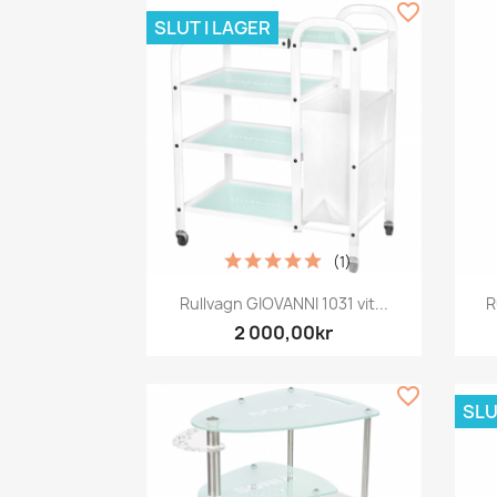
favorite_border
SLUT I LAGER
(1)
Snabbvy

Rullvagn GIOVANNI 1031 vit...
R
2 000,00kr
favorite_border
SLU