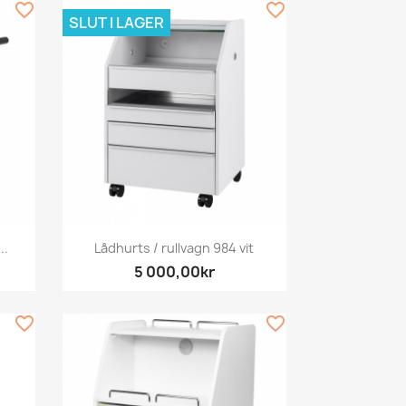
favorite_border
favorite_border
SLUT I LAGER
Snabbvy

..
Lådhurts / rullvagn 984 vit
5 000,00kr
favorite_border
favorite_border