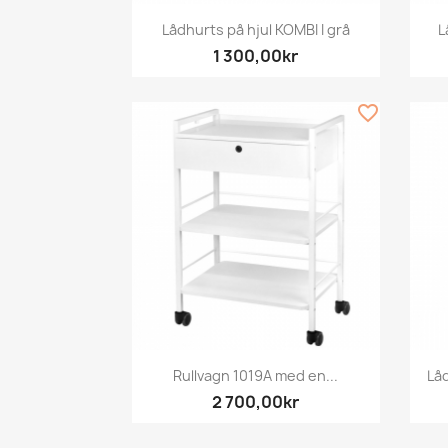
Snabbvy

Lådhurts på hjul KOMBI I grå
L
1 300,00kr
favorite_border
Snabbvy

Rullvagn 1019A med en...
Lå
2 700,00kr