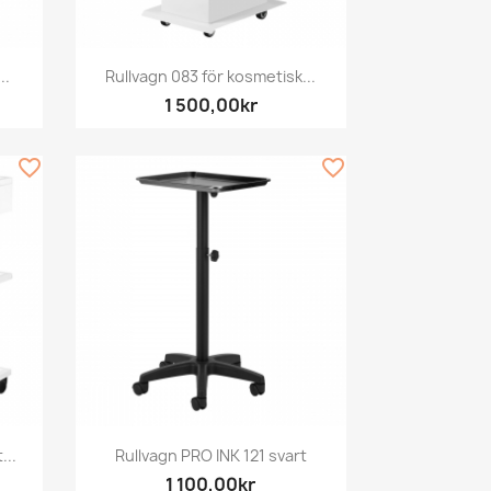
Snabbvy

..
Rullvagn 083 för kosmetisk...
1 500,00kr
favorite_border
favorite_border
Snabbvy

...
Rullvagn PRO INK 121 svart
1 100,00kr