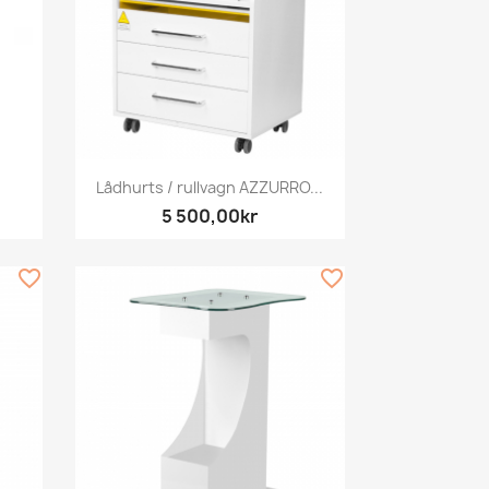
Snabbvy

Lådhurts / rullvagn AZZURRO...
5 500,00kr
favorite_border
favorite_border