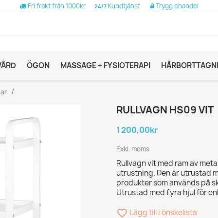
Fri frakt från 1000kr
Kundtjänst
Trygg ehandel
24/7
VÅRD
ÖGON
MASSAGE + FYSIOTERAPI
HÅRBORTTAGN
nar
RULLVAGN HS09 VIT
1 200,00kr
Exkl. moms
Rullvagn vit med ram av meta
utrustning. Den är utrustad m
produkter som används på sk
Utrustad med fyra hjul för enk
favorite_border
Lägg till i önskelista