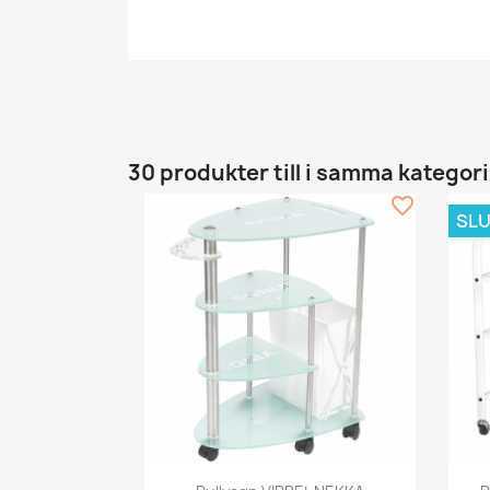
30 produkter till i samma kategori
favorite_border
SLU
Snabbvy
