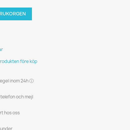
VARUKORGEN
ar
produkten före köp
 regel inom 24h ⓘ
 telefon och mejl
rt hos oss
kunder