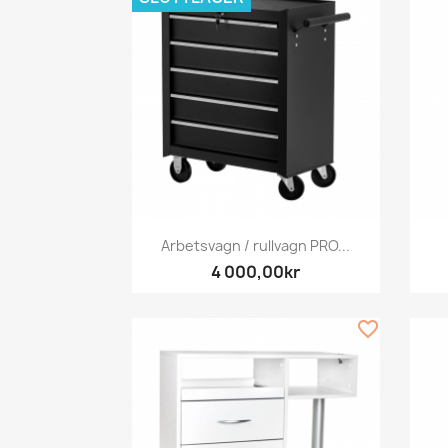
Snabbvy

Arbetsvagn / rullvagn PRO...
4 000,00kr
favorite_border