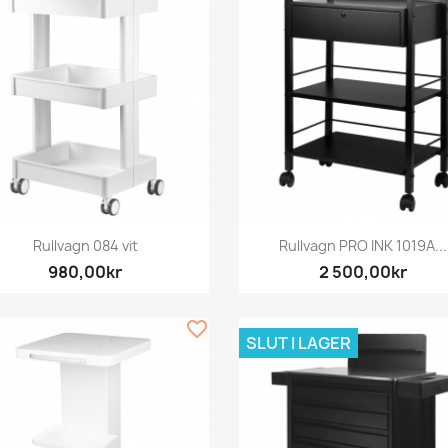
Snabbvy
Snabbvy


Rullvagn 084 vit
Rullvagn PRO INK 1019A...
980,00kr
2 500,00kr
favorite_border
SLUT I LAGER