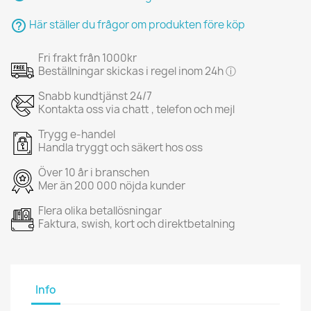
help_outline
Här ställer du frågor om produkten före köp
Fri frakt från 1000kr
Beställningar skickas i regel inom 24h ⓘ
Snabb kundtjänst 24/7
Kontakta oss via chatt , telefon och mejl
Trygg e-handel
Handla tryggt och säkert hos oss
Över 10 år i branschen
Mer än 200 000 nöjda kunder
Flera olika betallösningar
Faktura, swish, kort och direktbetalning
Info