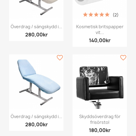
(2)
Överdrag / sängskydd i...
Kosmetisk britspapper
vit...
280,00kr
140,00kr
favorite_border
favorite_border
Överdrag / sängskydd i...
Skyddsöverdrag för
frisörstol
280,00kr
180,00kr