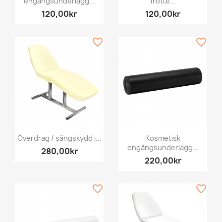
engångsunderlägg...
frotté...
120,00kr
120,00kr
favorite_border
favorite_border
Överdrag / sängskydd i...
Kosmetisk
engångsunderlägg...
280,00kr
220,00kr
favorite_border
favorite_border