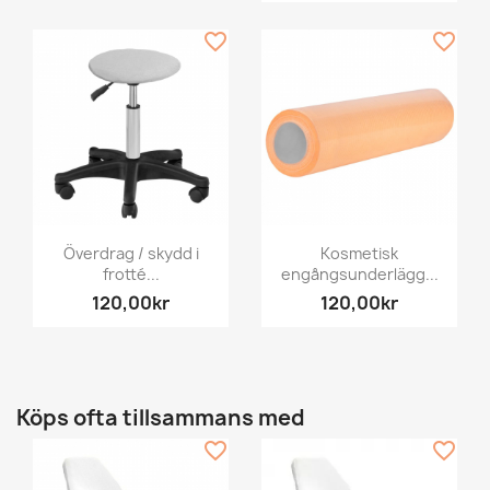
favorite_border
favorite_border
Överdrag / skydd i
Kosmetisk
frotté...
engångsunderlägg...
120,00kr
120,00kr
Köps ofta tillsammans med
favorite_border
favorite_border