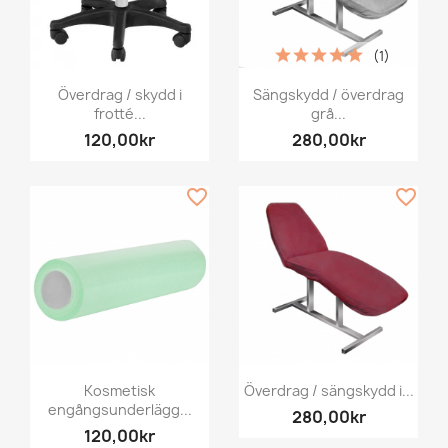
(1)
Överdrag / skydd i
Sängskydd / överdrag
frotté...
grå...
120,00kr
280,00kr
favorite_border
favorite_border
Kosmetisk
Överdrag / sängskydd i...
engångsunderlägg...
280,00kr
120,00kr