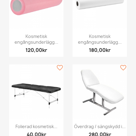
Kosmetisk
Kosmetisk
engångsunderlägg...
engångsunderlägg...
120,00kr
180,00kr
favorite_border
favorite_border
Folierad kosmetisk...
Överdrag / sängskydd i...
40,00kr
280,00kr