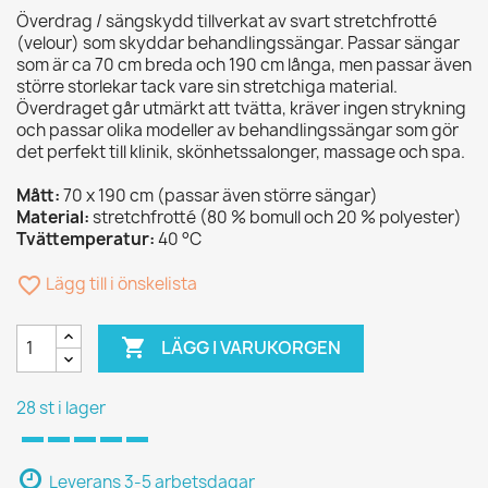
Överdrag / sängskydd tillverkat av svart stretchfrotté
(velour) som skyddar behandlingssängar. Passar sängar
som är ca 70 cm breda och 190 cm långa, men passar även
större storlekar tack vare sin stretchiga material.
Överdraget går utmärkt att tvätta, kräver ingen strykning
och passar olika modeller av behandlingssängar som gör
det perfekt till klinik, skönhetssalonger, massage och spa.
Mått:
70 x 190 cm (passar även större sängar)
Material:
stretchfrotté (80 % bomull och 20 % polyester)
Tvättemperatur:
40 °C
favorite_border
Lägg till i önskelista

LÄGG I VARUKORGEN
28 st i lager
Leverans 3-5 arbetsdagar