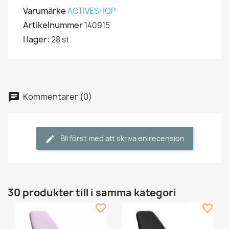
Varumärke
ACTIVESHOP
Artikelnummer
140915
I lager:
28 st
Kommentarer (0)
Bli först med att skriva en recension
30 produkter till i samma kategori
favorite_border
favorite_border