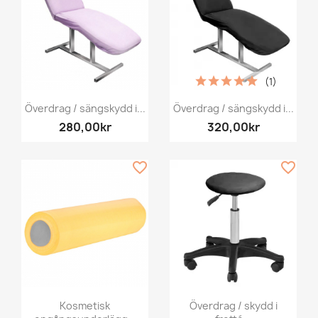
(1)
Överdrag / sängskydd i...
Överdrag / sängskydd i...
280,00kr
320,00kr
favorite_border
favorite_border
Kosmetisk
Överdrag / skydd i