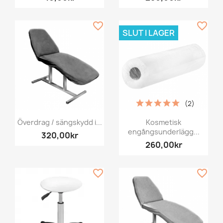
favorite_border
favorite_border
SLUT I LAGER
(2)
Överdrag / sängskydd i...
Kosmetisk
engångsunderlägg...
320,00kr
260,00kr
favorite_border
favorite_border