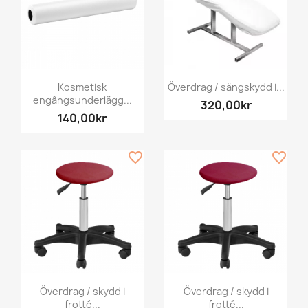
Kosmetisk
Överdrag / sängskydd i...
engångsunderlägg...
320,00kr
140,00kr
favorite_border
favorite_border
Överdrag / skydd i
Överdrag / skydd i
frotté...
frotté...