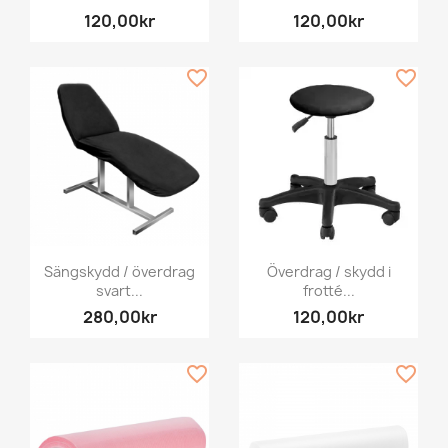
120,00kr
120,00kr
favorite_border
favorite_border
Sängskydd / överdrag
Överdrag / skydd i
svart...
frotté...
280,00kr
120,00kr
favorite_border
favorite_border