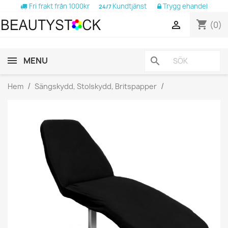
Fri frakt från 1000kr
Kundtjänst
Trygg ehandel
24/7
shopping_cart

(0)
MENU
search
Hem
Sängskydd, Stolskydd, Britspapper