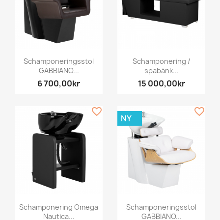
Schamponeringsstol
Schamponering /
GABBIANO...
spabänk...
6 700,00kr
15 000,00kr
favorite_border
favorite_border
NY
Schamponering Omega
Schamponeringsstol
Nautica...
GABBIANO...