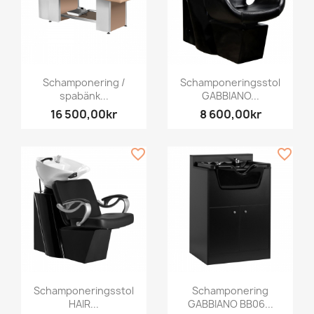
Schamponering /
Schamponeringsstol
spabänk...
GABBIANO...
16 500,00kr
8 600,00kr
favorite_border
favorite_border
Schamponeringsstol
Schamponering
HAIR...
GABBIANO BB06...