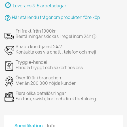
Leverans 3-5 arbetsdagar
help_outline
Här ställer du frågor om produkten före köp
Fri frakt från 1000kr
Beställningar skickas i regel inom 24h ⓘ
Snabb kundtjänst 24/7
Kontakta oss via chatt , telefon och mejl
Trygg e-handel
Handla tryggt och säkert hos oss
Över 10 år i branschen
Mer än 200 000 nöjda kunder
Flera olika betallösningar
Faktura, swish, kort och direktbetalning
Specifikation
Info