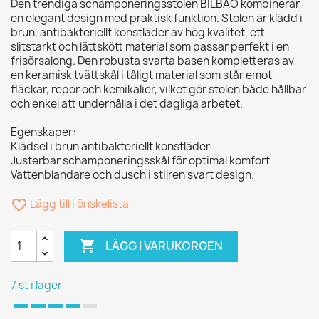
Den trendiga schamponeringsstolen BILBAO kombinerar
en elegant design med praktisk funktion. Stolen är klädd i
brun, antibakteriellt konstläder av hög kvalitet, ett
slitstarkt och lättskött material som passar perfekt i en
frisörsalong. Den robusta svarta basen kompletteras av
en keramisk tvättskål i tåligt material som står emot
fläckar, repor och kemikalier, vilket gör stolen både hållbar
och enkel att underhålla i det dagliga arbetet.
Egenskaper:
Klädsel i brun antibakteriellt konstläder
Justerbar schamponeringsskål för optimal komfort
Vattenblandare och dusch i stilren svart design.
favorite_border
Lägg till i önskelista

LÄGG I VARUKORGEN
7 st i lager