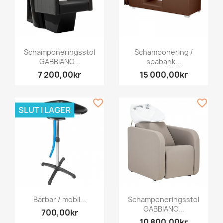
Schamponeringsstol
Schamponering /
GABBIANO...
spabänk...
7 200,00kr
15 000,00kr
favorite_border
favorite_border
SLUT I LAGER
Bärbar / mobil...
Schamponeringsstol
GABBIANO...
700,00kr
10 800,00kr