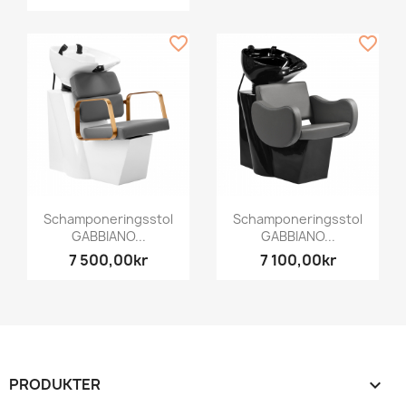
favorite_border
favorite_border
Schamponeringsstol
Schamponeringsstol
GABBIANO...
GABBIANO...
7 500,00kr
7 100,00kr
PRODUKTER
