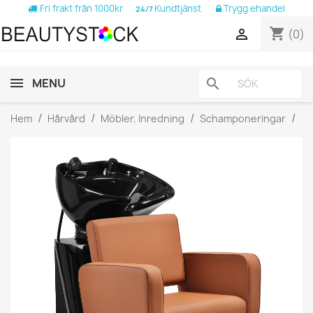
Fri frakt från 1000kr
Kundtjänst
Trygg ehandel
24/7
shopping_cart

(0)
MENU
search
Hem
Hårvård
Möbler, Inredning
Schamponeringar