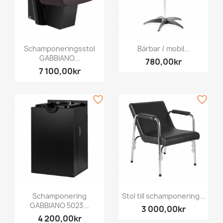
Schamponeringsstol
Bärbar / mobil...
GABBIANO...
780,00kr
7 100,00kr
favorite_border
favorite_border
Schamponering
Stol till schamponering...
GABBIANO 5023...
3 000,00kr
4 200,00kr