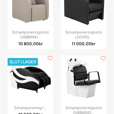
Schamponeringsstol
Schamponeringsstol
GABBIANO...
LOGYKS...
10 800,00kr
11 000,00kr
favorite_border
favorite_border
SLUT I LAGER
Schamponering /...
Schamponeringsstol
GABBIANO...