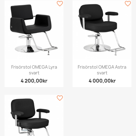
favorite_border
favorite_border
Frisörstol OMEGA Lyra
Frisörstol OMEGA Astra
svart
svart
4 200,00kr
4 000,00kr
favorite_border