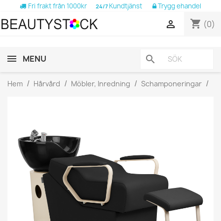
Fri frakt från 1000kr
Kundtjänst
Trygg ehandel
24/7
shopping_cart

(0)
MENU
search
Hem
Hårvård
Möbler, Inredning
Schamponeringar