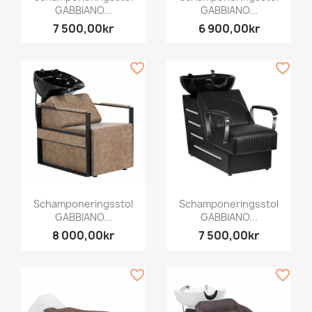
GABBIANO...
GABBIANO...
7 500,00kr
6 900,00kr
favorite_border
favorite_border
Schamponeringsstol
Schamponeringsstol
GABBIANO...
GABBIANO...
8 000,00kr
7 500,00kr
favorite_border
favorite_border