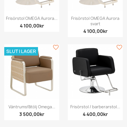
Frisörstol OMEGA Aurora...
Frisörstol OMEGA Aurora
svart
4 100,00kr
4 100,00kr
favorite_border
favorite_border
SLUT I LAGER
Väntrumsfåtölj Omega...
Frisörstol / barberarstol...
3 500,00kr
4 400,00kr