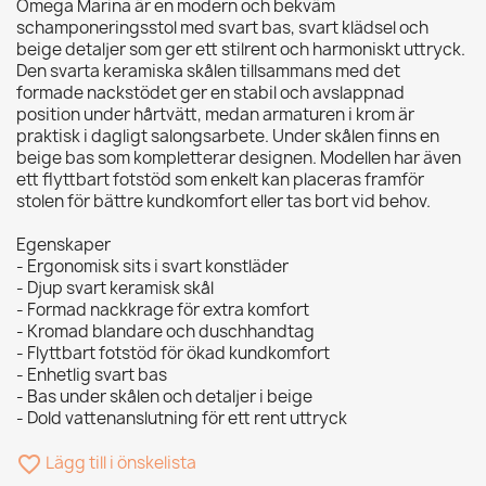
Omega Marina är en modern och bekväm
schamponeringsstol med svart bas, svart klädsel och
beige detaljer som ger ett stilrent och harmoniskt uttryck.
Den svarta keramiska skålen tillsammans med det
formade nackstödet ger en stabil och avslappnad
position under hårtvätt, medan armaturen i krom är
praktisk i dagligt salongsarbete. Under skålen finns en
beige bas som kompletterar designen. Modellen har även
ett flyttbart fotstöd som enkelt kan placeras framför
stolen för bättre kundkomfort eller tas bort vid behov.
Egenskaper
- Ergonomisk sits i svart konstläder
- Djup svart keramisk skål
- Formad nackkrage för extra komfort
- Kromad blandare och duschhandtag
- Flyttbart fotstöd för ökad kundkomfort
- Enhetlig svart bas
- Bas under skålen och detaljer i beige
- Dold vattenanslutning för ett rent uttryck
favorite_border
Lägg till i önskelista