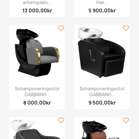
arbetsplats...
Hair...
13 000,00kr
5 900,00kr
favorite_border
favorite_border
Schamponeringsstol
Schamponeringsstol
GABBIANO...
GABBIANO...
8 000,00kr
9 500,00kr
favorite_border
favorite_border