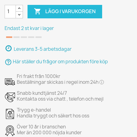

LÄGG I VARUKORGEN
Endast 2 st kvar i lager
Leverans 3-5 arbetsdagar
help_outline
Här ställer du frågor om produkten före köp
Fri frakt från 1000kr
Beställningar skickas i regel inom 24h ⓘ
Snabb kundtjänst 24/7
Kontakta oss via chatt , telefon och mejl
Trygg e-handel
Handla tryggt och säkert hos oss
Över 10 år i branschen
Mer än 200 000 nöjda kunder