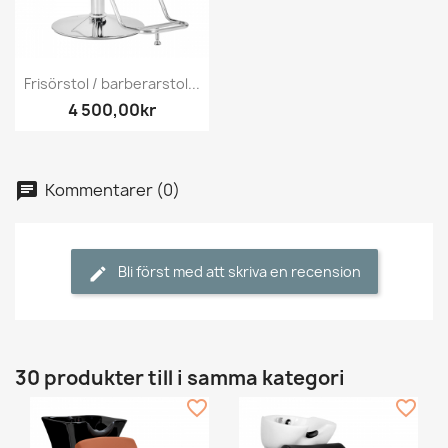
Frisörstol / barberarstol...
4 500,00kr
Kommentarer (0)
Bli först med att skriva en recension
30 produkter till i samma kategori
favorite_border
favorite_border