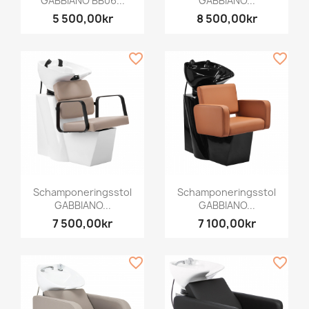
GABBIANO BB06...
GABBIANO...
5 500,00kr
8 500,00kr
favorite_border
favorite_border
Schamponeringsstol
Schamponeringsstol
GABBIANO...
GABBIANO...
7 500,00kr
7 100,00kr
favorite_border
favorite_border