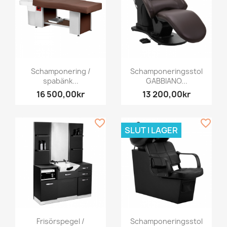
Schamponering /
Schamponeringsstol
spabänk...
GABBIANO...
16 500,00kr
13 200,00kr
favorite_border
favorite_border
SLUT I LAGER
Frisörspegel /
Schamponeringsstol