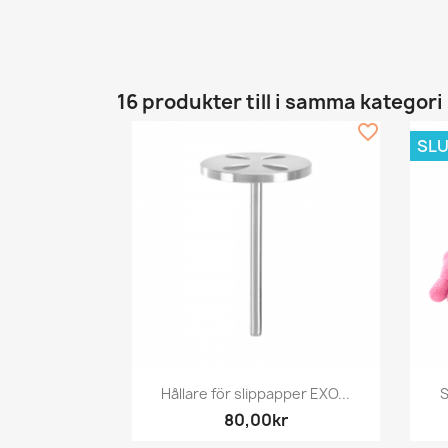
16 produkter till i samma kategori
favorite_border
SLU
Snabbvy

Hållare för slippapper EXO...
S
80,00kr