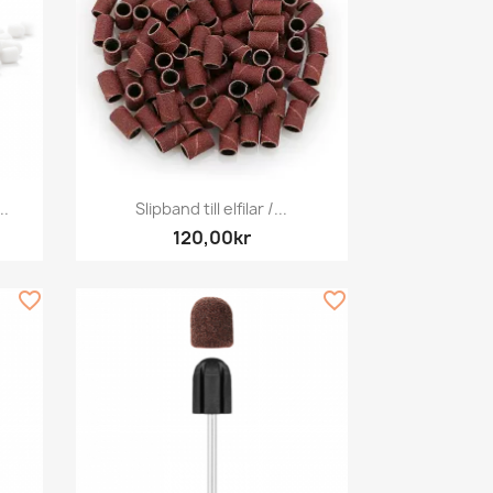
Snabbvy

..
Slipband till elfilar /...
120,00kr
favorite_border
favorite_border