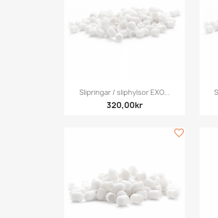
Snabbvy

Slipringar / sliphylsor EXO...
S
320,00kr
favorite_border