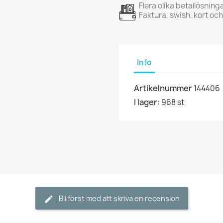
Flera olika betallösning
Faktura, swish, kort oc
Info
Artikelnummer
144406
I lager:
968 st
Bli först med att skriva en recension