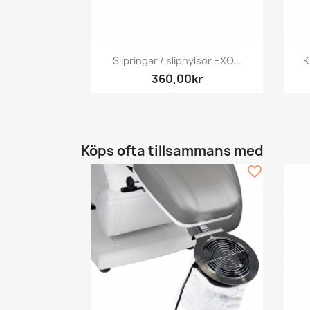
Snabbvy

Slipringar / sliphylsor EXO...
K
360,00kr
Köps ofta tillsammans med
favorite_border