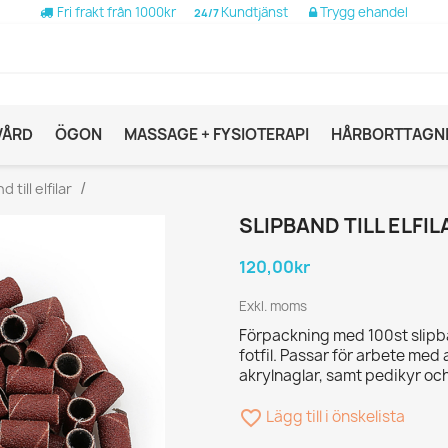
Fri frakt från 1000kr
Kundtjänst
Trygg ehandel
24/7
VÅRD
ÖGON
MASSAGE + FYSIOTERAPI
HÅRBORTTAGN
 till elfilar
SLIPBAND TILL ELFIL
120,00kr
Exkl. moms
Förpackning med 100st slipban
fotfil. Passar för arbete med
akrylnaglar, samt pedikyr oc
favorite_border
Lägg till i önskelista