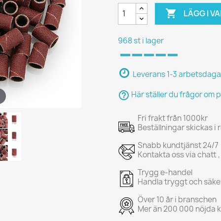

LÄGG I 
968 st i lager
Leverans 1-3 arbetsdaga
help_outline
Här ställer du frågor om 
Fri frakt från 1000kr
Beställningar skickas i
Snabb kundtjänst 24/7
Kontakta oss via chatt ,
Trygg e-handel
Handla tryggt och säke
Över 10 år i branschen
Mer än 200 000 nöjda 