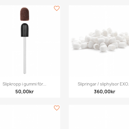
favorite_border
Snabbvy
Snabbvy


Slipkropp i gummi för...
Slipringar / sliphylsor EXO.
50,00kr
360,00kr
favorite_border