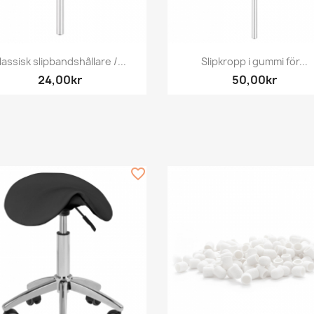
Snabbvy
Snabbvy


lassisk slipbandshållare /...
Slipkropp i gummi för...
24,00kr
50,00kr
favorite_border