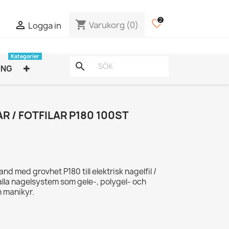
2
favorite_border
shopping_cart

Varukorg
(0)
Logga in
Kategorier
search
ING
AR / FOTFILAR P180 100ST
d med grovhet P180 till elektrisk nagelfil /
 alla nagelsystem som gele-, polygel- och
h manikyr.