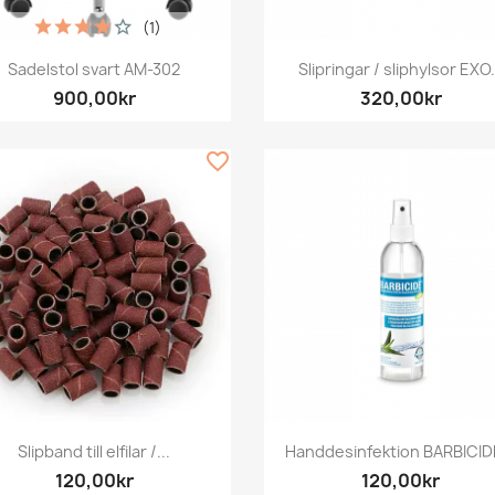
(1)
Snabbvy
Snabbvy


Sadelstol svart AM-302
Slipringar / sliphylsor EXO.
900,00kr
320,00kr
favorite_border
Snabbvy
Snabbvy


Slipband till elfilar /...
Handdesinfektion BARBICIDE
120,00kr
120,00kr