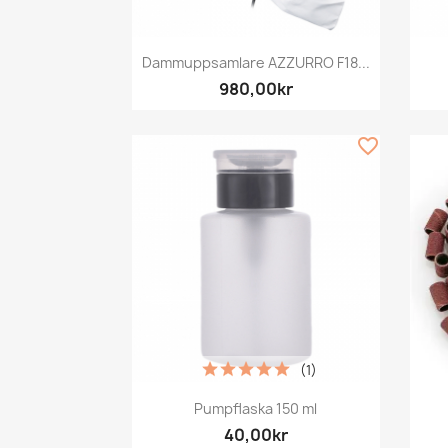
Snabbvy

Dammuppsamlare AZZURRO F18...
980,00kr
favorite_border
(1)
Snabbvy

Pumpflaska 150 ml
40,00kr