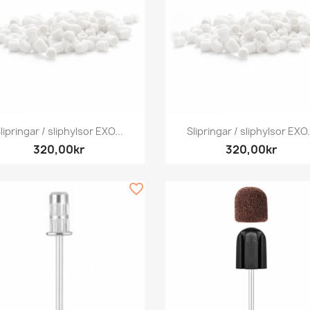
Snabbvy
Snabbvy


lipringar / sliphylsor EXO...
Slipringar / sliphylsor EXO.
320,00kr
320,00kr
favorite_border