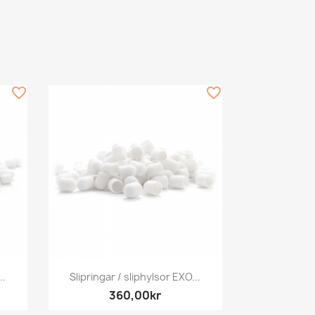
favorite_border
favorite_border
Snabbvy

..
Slipringar / sliphylsor EXO...
360,00kr