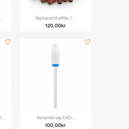
Snabbvy

..
Slipband till elfilar /...
120,00kr
favorite_border
favorite_border
Snabbvy

...
Keramisk slip EXO...
100,00kr