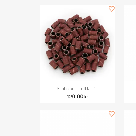
favorite_border
Snabbvy

Slipband till elfilar /...
120,00kr
favorite_border