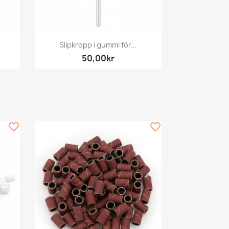
Snabbvy

Slipkropp i gummi för...
50,00kr
favorite_border
favorite_border