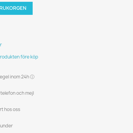
VARUKORGEN
r
produkten före köp
 regel inom 24h ⓘ
 telefon och mejl
rt hos oss
kunder