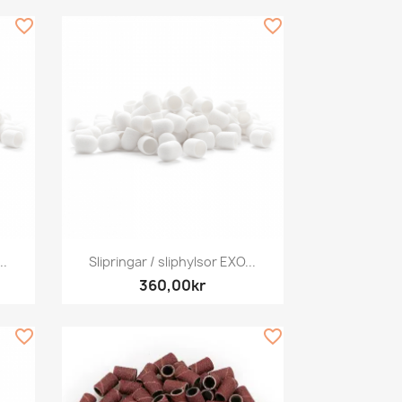
favorite_border
favorite_border
Snabbvy

..
Slipringar / sliphylsor EXO...
360,00kr
favorite_border
favorite_border