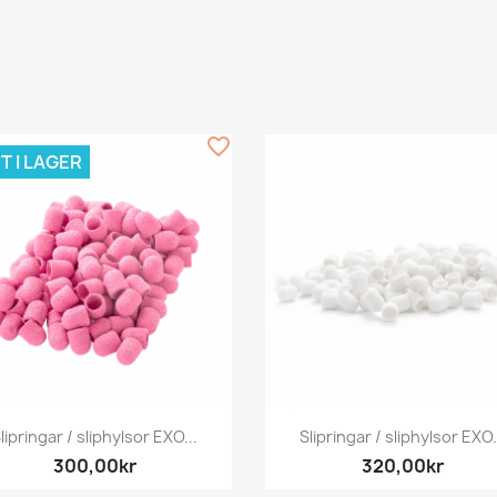
favorite_border
T I LAGER
Snabbvy
Snabbvy


lipringar / sliphylsor EXO...
Slipringar / sliphylsor EXO.
300,00kr
320,00kr