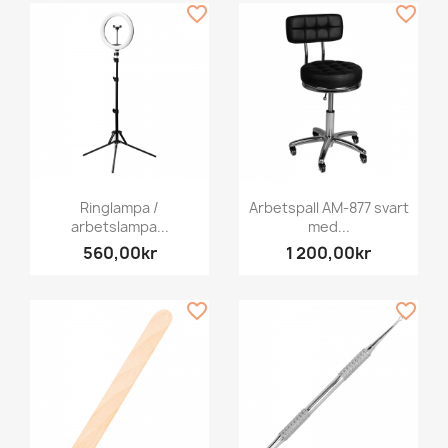
favorite_border
favorite_border
Ringlampa /
Arbetspall AM-877 svart
arbetslampa...
med...
560,00kr
1 200,00kr
favorite_border
favorite_border