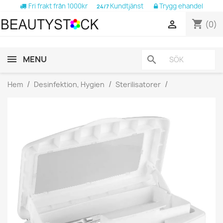
Fri frakt från 1000kr
Kundtjänst
Trygg ehandel
24/7
shopping_cart

(0)
MENU
search
Hem
Desinfektion, Hygien
Sterilisatorer