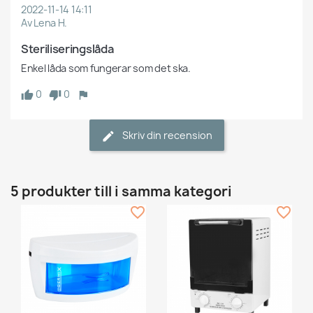
2022-11-14 14:11
Av Lena H.
Steriliseringslåda
Enkel låda som fungerar som det ska.
0
0
Skriv din recension
5 produkter till i samma kategori
favorite_border
favorite_border