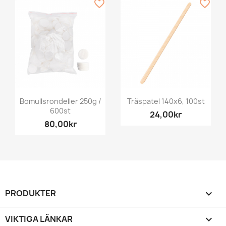
favorite_border
favorite_border
Bomullsrondeller 250g /
Träspatel 140x6, 100st
600st
24,00kr
80,00kr
PRODUKTER

VIKTIGA LÄNKAR
