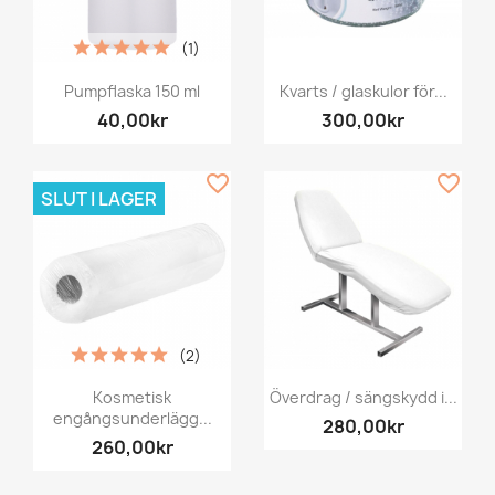
(1)
Pumpflaska 150 ml
Kvarts / glaskulor för...
40,00kr
300,00kr
favorite_border
favorite_border
SLUT I LAGER
(2)
Kosmetisk
Överdrag / sängskydd i...
engångsunderlägg...
280,00kr
260,00kr