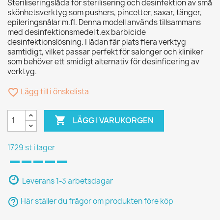
Steriliseringslåda för sterilisering och desinfektion av små
skönhetsverktyg som pushers, pincetter, saxar, tänger,
epileringsnålar m.fl. Denna modell används tillsammans
med desinfektionsmedel t.ex barbicide
desinfektionslösning. I lådan får plats flera verktyg
samtidigt, vilket passar perfekt för salonger och kliniker
som behöver ett smidigt alternativ för desinficering av
verktyg.
favorite_border
Lägg till i önskelista

LÄGG I VARUKORGEN
1729 st i lager
Leverans 1-3 arbetsdagar
help_outline
Här ställer du frågor om produkten före köp