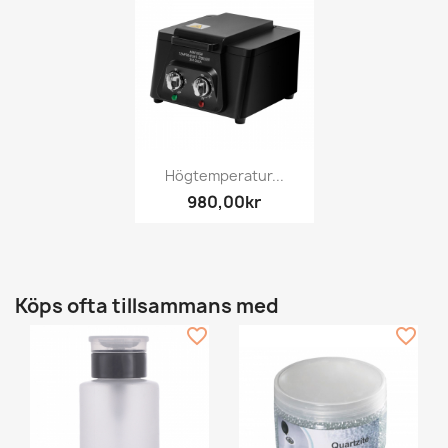
Högtemperatur...
980,00kr
Köps ofta tillsammans med
favorite_border
favorite_border