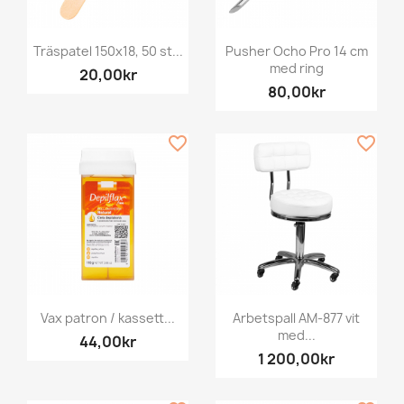
Träspatel 150x18, 50 st...
Pusher Ocho Pro 14 cm
med ring
20,00kr
80,00kr
favorite_border
favorite_border
Vax patron / kassett...
Arbetspall AM-877 vit
med...
44,00kr
1 200,00kr