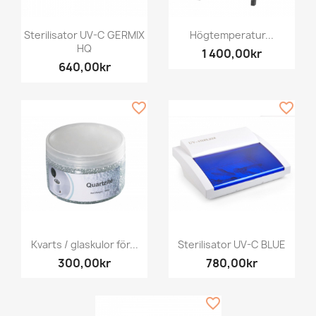
Sterilisator UV-C GERMIX
Högtemperatur...
HQ
1 400,00kr
640,00kr
favorite_border
favorite_border
Kvarts / glaskulor för...
Sterilisator UV-C BLUE
300,00kr
780,00kr
favorite_border