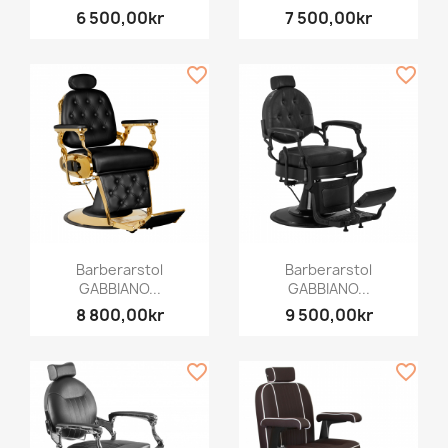
6 500,00kr
7 500,00kr
favorite_border
favorite_border
Barberarstol
Barberarstol
GABBIANO...
GABBIANO...
8 800,00kr
9 500,00kr
favorite_border
favorite_border