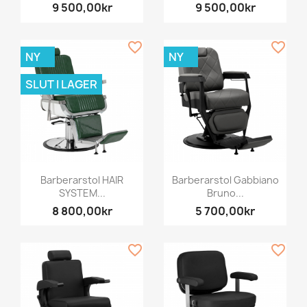
9 500,00kr
9 500,00kr
favorite_border
favorite_border
NY
NY
SLUT I LAGER
Barberarstol HAIR
Barberarstol Gabbiano
SYSTEM...
Bruno...
8 800,00kr
5 700,00kr
favorite_border
favorite_border