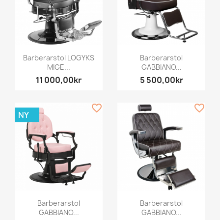
Barberarstol LOGYKS
Barberarstol
MIGE...
GABBIANO...
11 000,00kr
5 500,00kr
favorite_border
favorite_border
NY
Barberarstol
Barberarstol
GABBIANO...
GABBIANO...