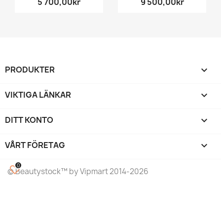
5 700,00kr
9 500,00kr
PRODUKTER

VIKTIGA LÄNKAR

DITT KONTO

VÅRT FÖRETAG
keyboard_arrow_down
0
favorite_border
©
Beautystock
™ by Vipmart 2014-2026