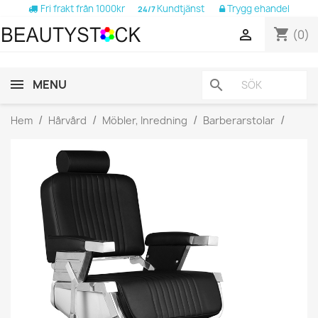
Fri frakt från 1000kr
Kundtjänst
Trygg ehandel
24/7
shopping_cart

(0)
MENU
search
Hem
Hårvård
Möbler, Inredning
Barberarstolar