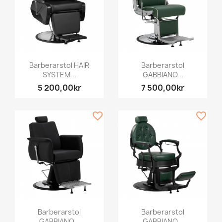
Barberarstol HAIR
Barberarstol
SYSTEM...
GABBIANO...
5 200,00kr
7 500,00kr
favorite_border
favorite_border
Barberarstol
Barberarstol
GABBIANO...
GABBIANO...