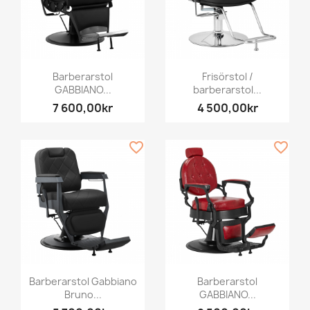
Barberarstol
Frisörstol /
GABBIANO...
barberarstol...
7 600,00kr
4 500,00kr
favorite_border
favorite_border
Barberarstol Gabbiano
Barberarstol
Bruno...
GABBIANO...