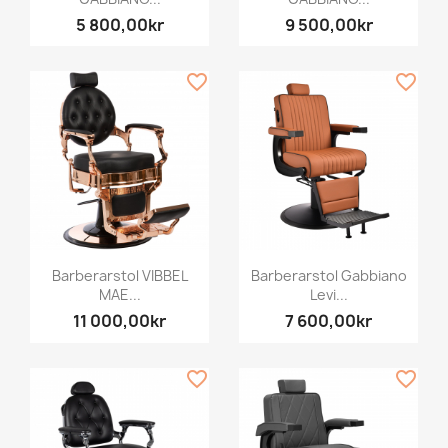
5 800,00kr
9 500,00kr
favorite_border
favorite_border
Barberarstol VIBBEL
Barberarstol Gabbiano
MAE...
Levi...
11 000,00kr
7 600,00kr
favorite_border
favorite_border