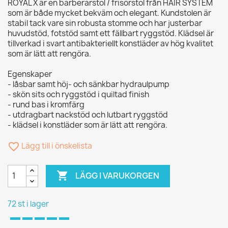
ROYAL X är en barberarstol / frisörstol från HAIR SYSTEM
som är både mycket bekväm och elegant. Kundstolen är
stabil tack vare sin robusta stomme och har justerbar
huvudstöd, fotstöd samt ett fällbart ryggstöd. Klädsel är
tillverkad i svart antibakteriellt konstläder av hög kvalitet
som är lätt att rengöra.
Egenskaper
- låsbar samt höj- och sänkbar hydraulpump
- skön sits och ryggstöd i quiltad finish
- rund bas i kromfärg
- utdragbart nackstöd och lutbart ryggstöd
- klädsel i konstläder som är lätt att rengöra.
favorite_border
Lägg till i önskelista

LÄGG I VARUKORGEN
72 st i lager