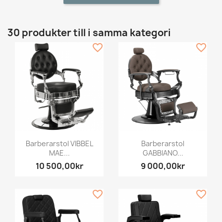
30 produkter till i samma kategori
favorite_border
favorite_border
Barberarstol VIBBEL
Barberarstol
MAE...
GABBIANO...
10 500,00kr
9 000,00kr
favorite_border
favorite_border