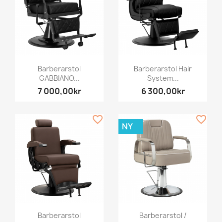
Barberarstol
Barberarstol Hair
GABBIANO...
System...
7 000,00kr
6 300,00kr
favorite_border
favorite_border
NY
Barberarstol
Barberarstol /