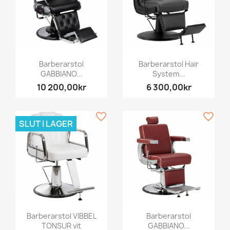
Barberarstol
Barberarstol Hair
GABBIANO...
System...
10 200,00kr
6 300,00kr
favorite_border
favorite_border
SLUT I LAGER
Barberarstol VIBBEL
Barberarstol
TONSUR vit
GABBIANO...