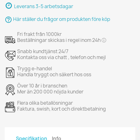
Leverans 3-5 arbetsdagar
help_outline
Här ställer du frågor om produkten före köp
Fri frakt från 1000kr
Beställningar skickas i regel inom 24h ⓘ
Snabb kundtjänst 24/7
Kontakta oss via chatt , telefon och mejl
Trygg e-handel
Handla tryggt och säkert hos oss
Över 10 år i branschen
Mer än 200 000 nöjda kunder
Flera olika betallösningar
Faktura, swish, kort och direktbetalning
Specifikation
Info