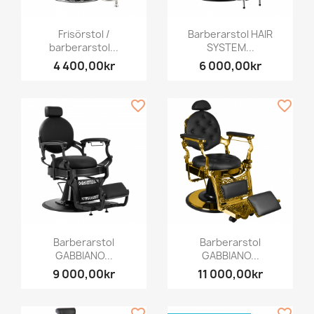
Frisörstol /
Barberarstol HAIR
barberarstol...
SYSTEM...
4 400,00kr
6 000,00kr
favorite_border
favorite_border
Barberarstol
Barberarstol
GABBIANO...
GABBIANO...
9 000,00kr
11 000,00kr
favorite_border
favorite_border