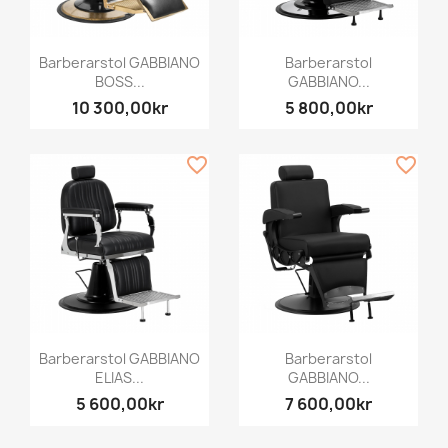
Barberarstol GABBIANO
Barberarstol
BOSS...
GABBIANO...
10 300,00kr
5 800,00kr
favorite_border
favorite_border
Barberarstol GABBIANO
Barberarstol
ELIAS...
GABBIANO...
5 600,00kr
7 600,00kr