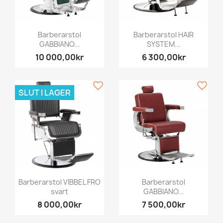
Barberarstol
Barberarstol HAIR
GABBIANO...
SYSTEM...
10 000,00kr
6 300,00kr
favorite_border
favorite_border
SLUT I LAGER
Barberarstol VIBBEL FRO
Barberarstol
svart
GABBIANO...
8 000,00kr
7 500,00kr