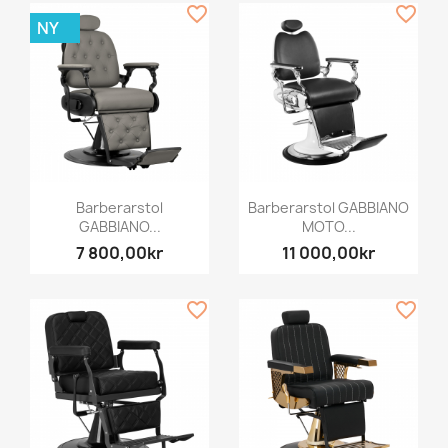
favorite_border
favorite_border
NY
Barberarstol
Barberarstol GABBIANO
GABBIANO...
MOTO...
7 800,00kr
11 000,00kr
favorite_border
favorite_border