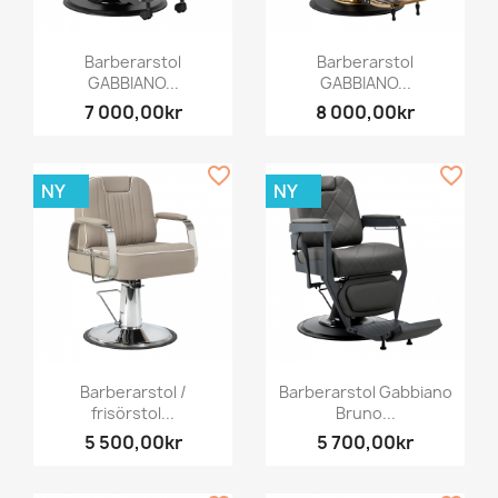
Barberarstol
Barberarstol
GABBIANO...
GABBIANO...
7 000,00kr
8 000,00kr
favorite_border
favorite_border
NY
NY
Barberarstol /
Barberarstol Gabbiano
frisörstol...
Bruno...
5 500,00kr
5 700,00kr