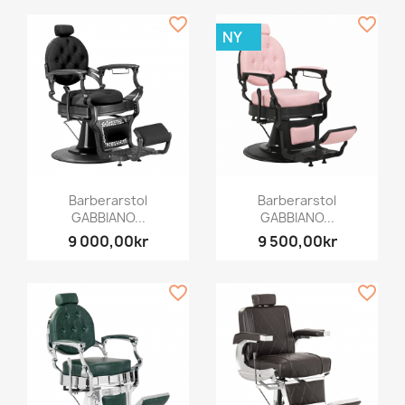
favorite_border
favorite_border
NY
Barberarstol
Barberarstol
GABBIANO...
GABBIANO...
9 000,00kr
9 500,00kr
favorite_border
favorite_border