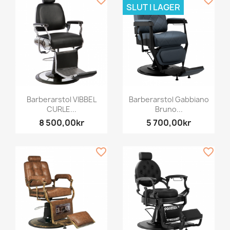
SLUT I LAGER
Barberarstol VIBBEL
Barberarstol Gabbiano
CURLE...
Bruno...
8 500,00kr
5 700,00kr
favorite_border
favorite_border