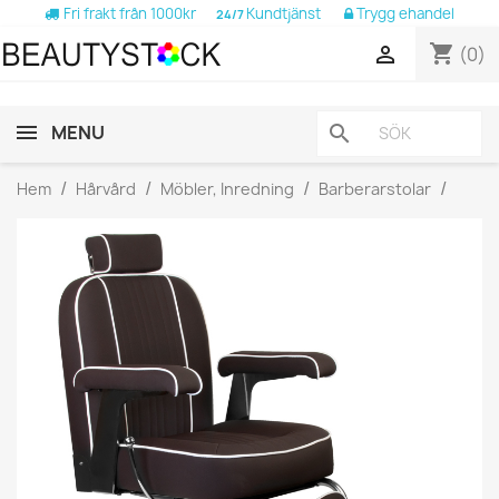
Fri frakt från 1000kr
Kundtjänst
Trygg ehandel
24/7
shopping_cart

(0)
MENU
search
Hem
Hårvård
Möbler, Inredning
Barberarstolar