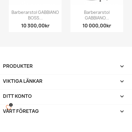
Barberarstol GABBIANO
Barberarstol
BOSS...
GABBIANO...
10 300,00kr
10 000,00kr
PRODUKTER

VIKTIGA LÄNKAR

DITT KONTO

0
favorite_border
VÅRT FÖRETAG
keyboard_arrow_down
©
Beautystock
™ by Vipmart 2014-2026