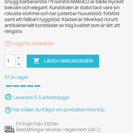
Snygg barberarstol / frisörstol AMADEO är både mycket
bekväm och elegant. Kundstolen är stabil tack vare sin
robusta stomme och har justerbar huvudstöd, fotstöd
samt ett fällbart ryggstöd. Klädsel är tillverkad i brunt
antibakteriellt konstläder av hög kvalitet som är lätt att
rengöra.
favorite_border
Lägg till i önskelista

LÄGG I VARUKORGEN
37 st i lager
Leverans 3-5 arbetsdagar
help_outline
Här ställer du frågor om produkten före köp
Fri frakt från 1000kr
Beställningar skickas i regel inom 24h ⓘ