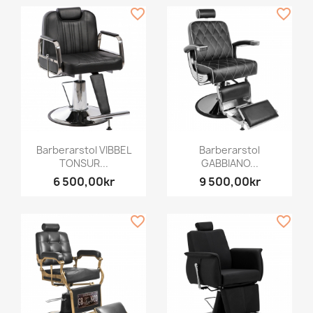
favorite_border
favorite_border
Barberarstol VIBBEL
Barberarstol
TONSUR...
GABBIANO...
6 500,00kr
9 500,00kr
favorite_border
favorite_border