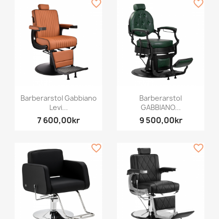
favorite_border
favorite_border
Barberarstol Gabbiano
Barberarstol
Levi...
GABBIANO...
7 600,00kr
9 500,00kr
favorite_border
favorite_border