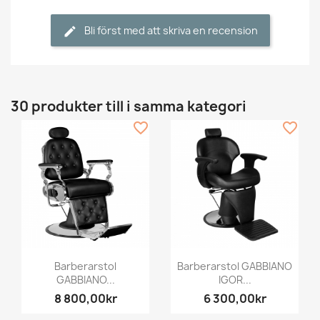
Bli först med att skriva en recension
30 produkter till i samma kategori
favorite_border
favorite_border
Barberarstol
Barberarstol GABBIANO
GABBIANO...
IGOR...
8 800,00kr
6 300,00kr