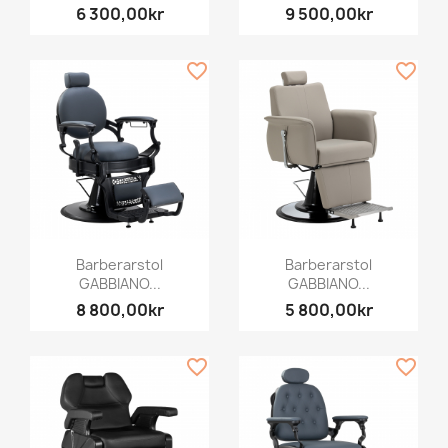
6 300,00kr
9 500,00kr
favorite_border
favorite_border
Barberarstol
Barberarstol
GABBIANO...
GABBIANO...
8 800,00kr
5 800,00kr
favorite_border
favorite_border