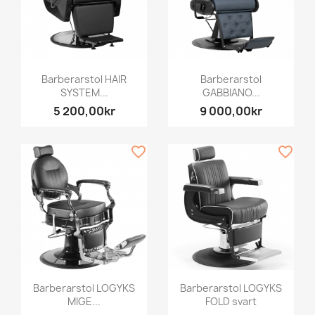
Barberarstol HAIR
Barberarstol
SYSTEM...
GABBIANO...
5 200,00kr
9 000,00kr
favorite_border
favorite_border
Barberarstol LOGYKS
Barberarstol LOGYKS
MIGE...
FOLD svart