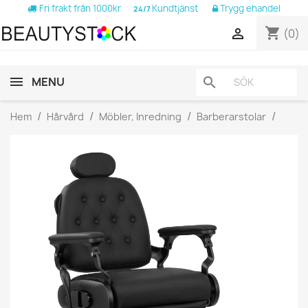
Fri frakt från 1000kr
Kundtjänst
Trygg ehandel
24/7
shopping_cart

(0)
MENU
search
Hem
Hårvård
Möbler, Inredning
Barberarstolar