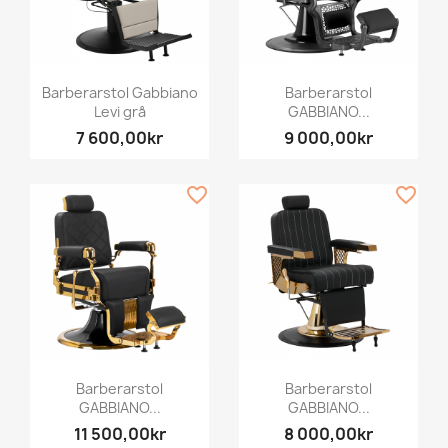
Barberarstol Gabbiano
Barberarstol
Levi grå
GABBIANO...
7 600,00kr
9 000,00kr
favorite_border
favorite_border
Barberarstol
Barberarstol
GABBIANO...
GABBIANO...
11 500,00kr
8 000,00kr