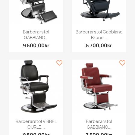
Barberarstol
Barberarstol Gabbiano
GABBIANO...
Bruno...
9 500,00kr
5 700,00kr
favorite_border
favorite_border
Barberarstol VIBBEL
Barberarstol
CURLE...
GABBIANO...
8 500,00kr
7 500,00kr