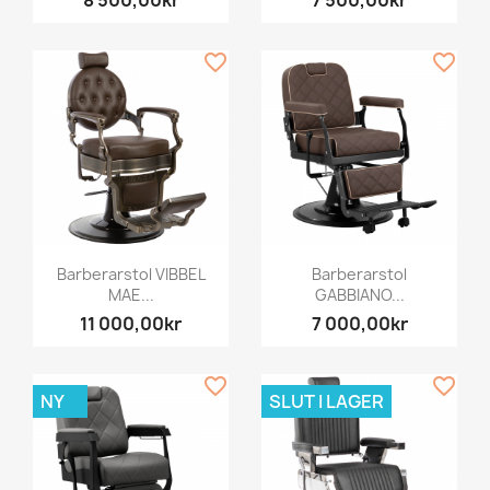
favorite_border
favorite_border
Barberarstol VIBBEL
Barberarstol
MAE...
GABBIANO...
11 000,00kr
7 000,00kr
favorite_border
favorite_border
NY
SLUT I LAGER