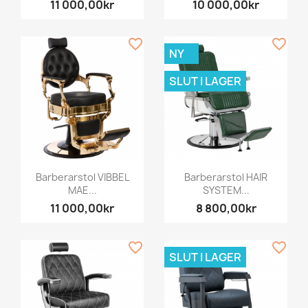
11 000,00kr
10 000,00kr
favorite_border
favorite_border
NY
SLUT I LAGER
Barberarstol VIBBEL
Barberarstol HAIR
MAE...
SYSTEM...
11 000,00kr
8 800,00kr
favorite_border
favorite_border
SLUT I LAGER