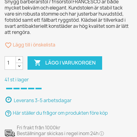
Snygg barberarstol / frisörstol FRANCESCO är både
mycket bekväm och elegant. Kundstolen är stabil tack
vare sin robusta stomme och har justerbar huvudstöd,
fotstöd samt ett fällbart ryggstöd. Klädsel är tillverkad i
svart antibakteriellt konstläder av hög kvalitet som är lätt
att rengöra.
favorite_border
Lägg till i önskelista

LÄGG I VARUKORGEN
41 st i lager
Leverans 3-5 arbetsdagar
help_outline
Här ställer du frågor om produkten före köp
Fri frakt från 1000kr
Beställningar skickas i regel inom 24h ⓘ