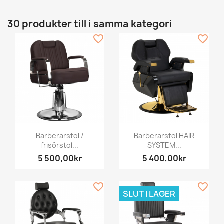
30 produkter till i samma kategori
favorite_border
favorite_border
Barberarstol /
Barberarstol HAIR
frisörstol...
SYSTEM...
5 500,00kr
5 400,00kr
favorite_border
favorite_border
SLUT I LAGER