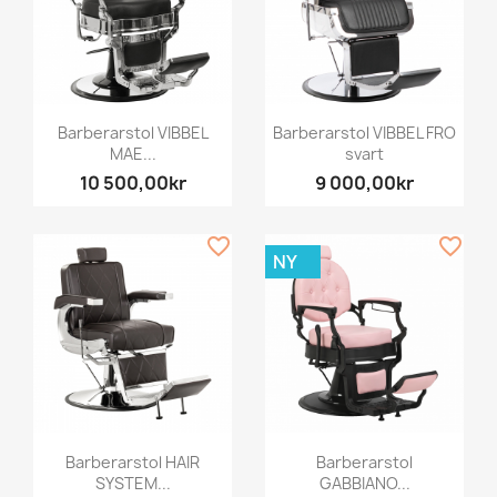
Barberarstol VIBBEL
Barberarstol VIBBEL FRO
MAE...
svart
10 500,00kr
9 000,00kr
favorite_border
favorite_border
NY
Barberarstol HAIR
Barberarstol
SYSTEM...
GABBIANO...