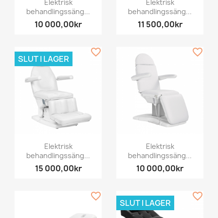
Elektrisk
Elektrisk
behandlingssäng...
behandlingssäng...
10 000,00kr
11 500,00kr
favorite_border
favorite_border
SLUT I LAGER
Elektrisk
Elektrisk
behandlingssäng...
behandlingssäng...
15 000,00kr
10 000,00kr
favorite_border
favorite_border
SLUT I LAGER