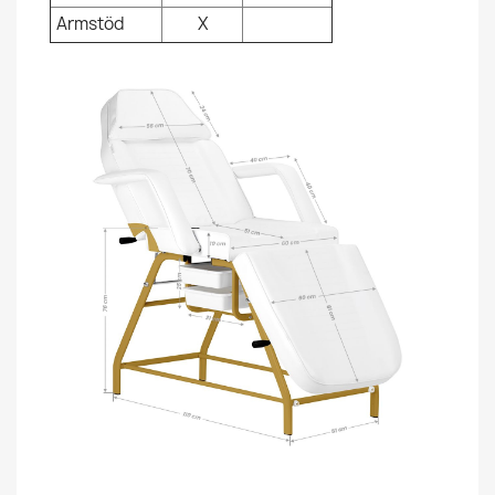
Armstöd
X