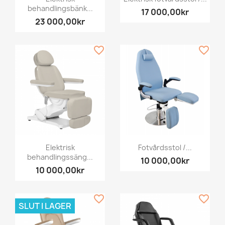
behandlingsbänk...
17 000,00kr
23 000,00kr
favorite_border
favorite_border
Elektrisk
Fotvårdsstol /...
behandlingssäng...
10 000,00kr
10 000,00kr
favorite_border
favorite_border
SLUT I LAGER