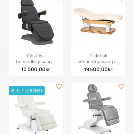
Elektrisk
Elektrisk
behandlingssäng...
behandlingssäng /...
10 000,00kr
19 500,00kr
favorite_border
favorite_border
SLUT I LAGER