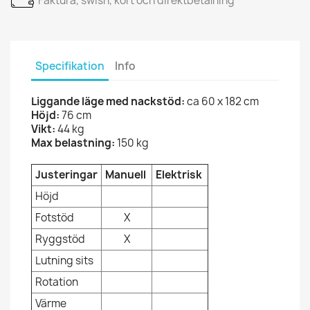
Faktura, swish, kort och direktbetalning
Specifikation
Info
Liggande läge med nackstöd:
ca 60 x 182 cm
Höjd:
76 cm
Vikt:
44 kg
Max belastning:
150 kg
Justeringar
Manuell
Elektrisk
Höjd
Fotstöd
X
Ryggstöd
X
Lutning sits
Rotation
Värme