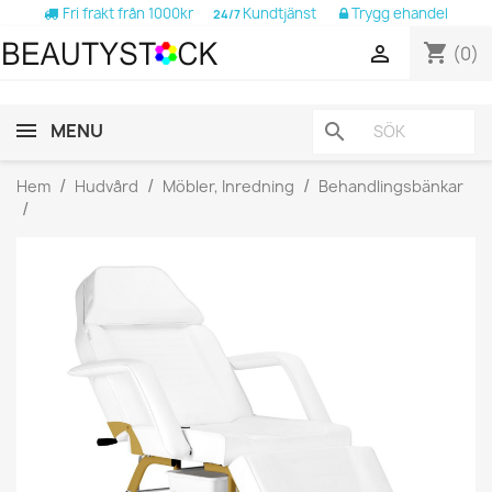
Fri frakt från 1000kr
Kundtjänst
Trygg ehandel
24/7
shopping_cart

(0)
MENU
search
Hem
Hudvård
Möbler, Inredning
Behandlingsbänkar