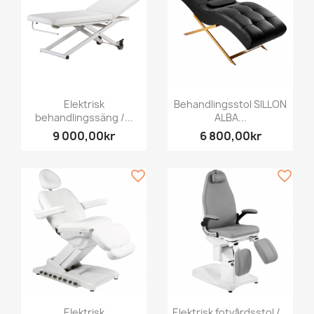
Elektrisk
Behandlingsstol SILLON
behandlingssäng /...
ALBA...
9 000,00kr
6 800,00kr
favorite_border
favorite_border
Elektrisk
Elektrisk fotvårdsstol /...