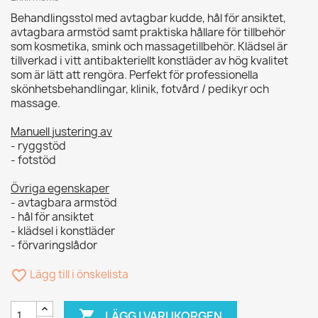
Behandlingsstol med avtagbar kudde, hål för ansiktet,
avtagbara armstöd samt praktiska hållare för tillbehör
som kosmetika, smink och massagetillbehör. Klädsel är
tillverkad i vitt antibakteriellt konstläder av hög kvalitet
som är lätt att rengöra. Perfekt för professionella
skönhetsbehandlingar, klinik, fotvård / pedikyr och
massage.
Manuell justering av
- ryggstöd
- fotstöd
Övriga egenskaper
- avtagbara armstöd
- hål för ansiktet
- klädsel i konstläder
- förvaringslådor
favorite_border
Lägg till i önskelista

LÄGG I VARUKORGEN