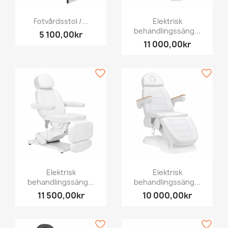
Fotvårdsstol /...
Elektrisk
behandlingssäng...
5 100,00kr
11 000,00kr
favorite_border
favorite_border
Elektrisk
Elektrisk
behandlingssäng...
behandlingssäng...
11 500,00kr
10 000,00kr
favorite_border
favorite_border