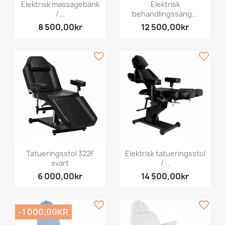
Elektrisk massagebänk
Elektrisk
/...
behandlingssäng...
8 500,00kr
12 500,00kr
favorite_border
favorite_border
Tatueringsstol 322F
Elektrisk tatueringsstol
svart
/...
6 000,00kr
14 500,00kr
favorite_border
favorite_border
-1 000,00KR