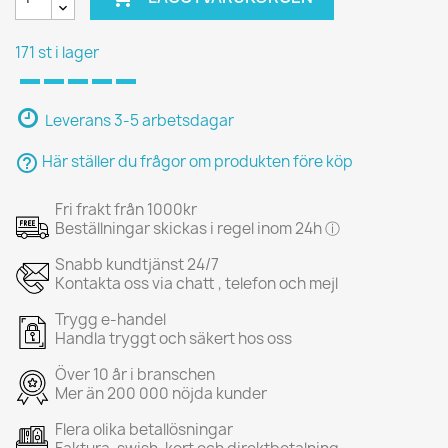
171 st i lager
Leverans 3-5 arbetsdagar
help_outline
Här ställer du frågor om produkten före köp
Fri frakt från 1000kr
Beställningar skickas i regel inom 24h ⓘ
Snabb kundtjänst 24/7
Kontakta oss via chatt , telefon och mejl
Trygg e-handel
Handla tryggt och säkert hos oss
Över 10 år i branschen
Mer än 200 000 nöjda kunder
Flera olika betallösningar