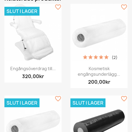
favorite_border
favorite_border
SLUT I LAGER
(2)
Engångsöverdrag till...
Kosmetisk
engångsunderlägg...
320,00kr
200,00kr
favorite_border
favorite_border
SLUT I LAGER
SLUT I LAGER