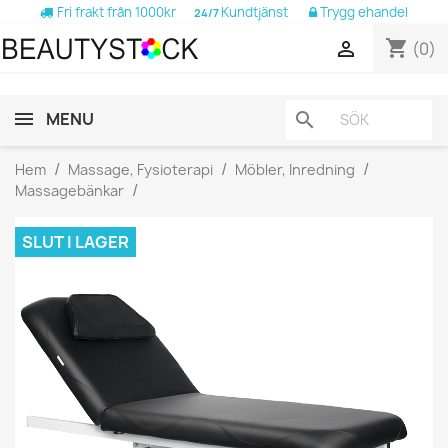
Fri frakt från 1000kr
Kundtjänst
Trygg ehandel
24/7
shopping_cart

(0)
MENU
search
Hem
Massage, Fysioterapi
Möbler, Inredning
Massagebänkar
SLUT I LAGER