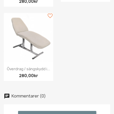
280,00kr
favorite_border
Överdrag / sängskydd i...
280,00kr
Kommentarer (0)