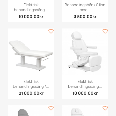
Elektrisk
Behandlingsbänk Sillon
behandlingssäng...
med...
10 000,00kr
3 500,00kr
favorite_border
favorite_border
Elektrisk
Elektrisk
behandlingssäng /...
behandlingssäng...
21 000,00kr
10 000,00kr
favorite_border
favorite_border