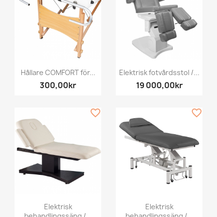
Hållare COMFORT för...
Elektrisk fotvårdsstol /...
300,00kr
19 000,00kr
favorite_border
favorite_border
Elektrisk
Elektrisk
behandlingssäng /...
behandlingssäng /...