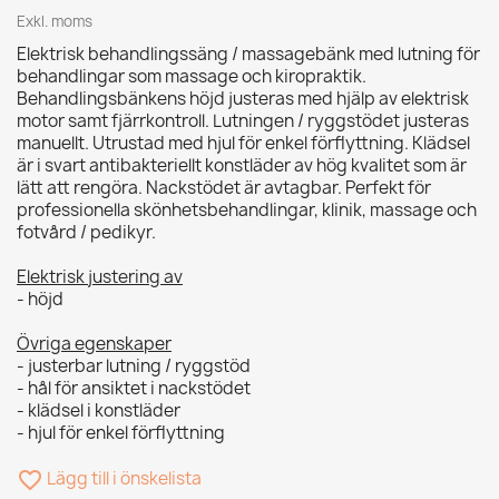
Exkl. moms
Elektrisk behandlingssäng / massagebänk med lutning för
behandlingar som massage och kiropraktik.
Behandlingsbänkens höjd justeras med hjälp av elektrisk
motor samt fjärrkontroll. Lutningen / ryggstödet justeras
manuellt. Utrustad med hjul för enkel förflyttning. Klädsel
är i svart antibakteriellt konstläder av hög kvalitet som är
lätt att rengöra. Nackstödet är avtagbar. Perfekt för
professionella skönhetsbehandlingar, klinik, massage och
fotvård / pedikyr.
Elektrisk justering av
- höjd
Övriga egenskaper
- justerbar lutning / ryggstöd
- hål för ansiktet i nackstödet
- klädsel i konstläder
- hjul för enkel förflyttning
favorite_border
Lägg till i önskelista