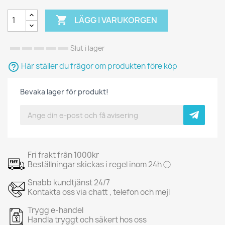

LÄGG I VARUKORGEN
Slut i lager
help_outline
Här ställer du frågor om produkten före köp
Bevaka lager för produkt!
Fri frakt från 1000kr
Beställningar skickas i regel inom 24h ⓘ
Snabb kundtjänst 24/7
Kontakta oss via chatt , telefon och mejl
Trygg e-handel
Handla tryggt och säkert hos oss