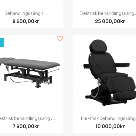
Snabbvy
Snabbvy


Behandlingssäng /...
Elektrisk behandlingssäng /
8 600,00kr
25 000,00kr
favorite_border
Snabbvy
Snabbvy


ektrisk behandlingssäng /...
Elektrisk behandlingssäng.
7 900,00kr
10 000,00kr