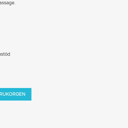
assage.
mstöd
VARUKORGEN