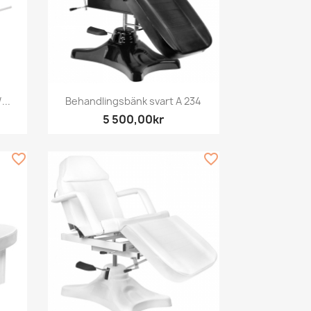
Snabbvy

...
Behandlingsbänk svart A 234
5 500,00kr
favorite_border
favorite_border