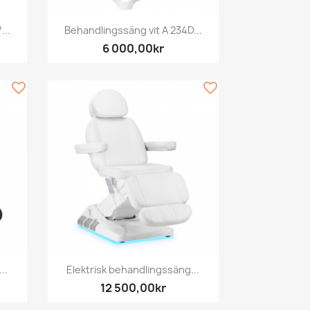
Snabbvy

...
Behandlingssäng vit A 234D...
6 000,00kr
favorite_border
favorite_border
Snabbvy

..
Elektrisk behandlingssäng...
12 500,00kr