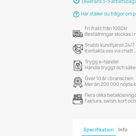
Leverans 3-5 arbetsdag
help_outline
Här ställer du frågor om 
Fri frakt från 1000kr
Beställningar skickas i
Snabb kundtjänst 24/7
Kontakta oss via chatt ,
Trygg e-handel
Handla tryggt och säke
Över 10 år i branschen
Mer än 200 000 nöjda 
Flera olika betallösning
Faktura, swish, kort oc
Specifikation
Info