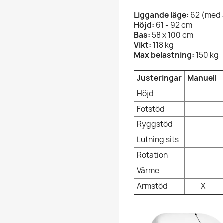
Liggande läge:
62 (med 
Höjd:
61 - 92 cm
Bas:
58 x 100 cm
Vikt:
118 kg
Max belastning:
150 kg
Justeringar
Manuell
Höjd
Fotstöd
Ryggstöd
Lutning sits
Rotation
Värme
Armstöd
X