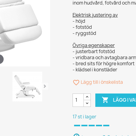
inom hudvård, fotvård och m
Elektrisk justering av
- höjd
- fotstöd
- ryggstöd
Övriga egenskaper
- justerbart fotstöd
- vridbara och avtagbara ar
- bred sits för högre komfort
- klädsel i konstläder
favorite_border
Lägg till i önskelista

LÄGG I 
17 st i lager