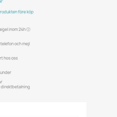
ar
produkten före köp
 regel inom 24h ⓘ
 telefon och mejl
rt hos oss
kunder
ar
h direktbetalning