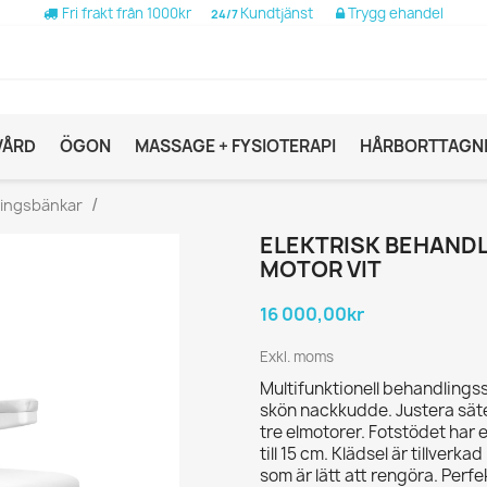
Fri frakt från 1000kr
Kundtjänst
Trygg ehandel
24/7
VÅRD
ÖGON
MASSAGE + FYSIOTERAPI
HÅRBORTTAGN
ingsbänkar
ELEKTRISK BEHANDL
MOTOR VIT
16 000,00kr
Exkl. moms
Multifunktionell behandling
skön nackkudde. Justera säte
tre elmotorer. Fotstödet har
till 15 cm. Klädsel är tillverka
som är lätt att rengöra. Perf