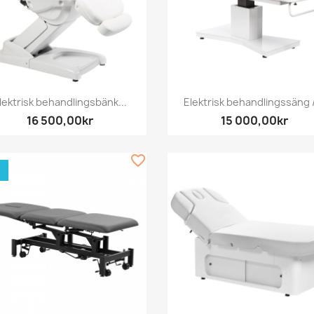
Snabbvy
Snabbvy


lektrisk behandlingsbänk...
Elektrisk behandlingssäng /
16 500,00kr
15 000,00kr
favorite_border