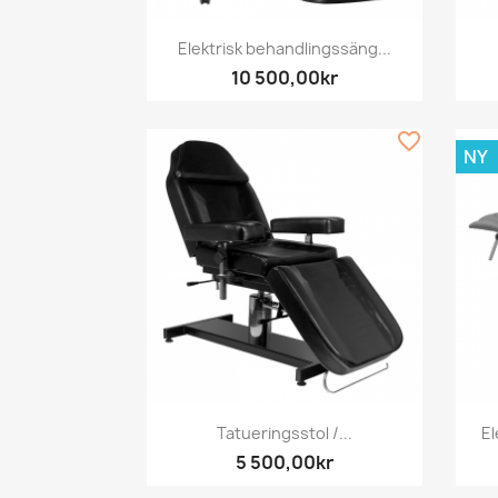
Snabbvy

Elektrisk behandlingssäng...
10 500,00kr
favorite_border
NY
Snabbvy

Tatueringsstol /...
El
5 500,00kr