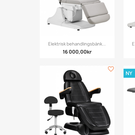
Snabbvy

Elektrisk behandlingsbänk...
E
16 000,00kr
favorite_border
NY