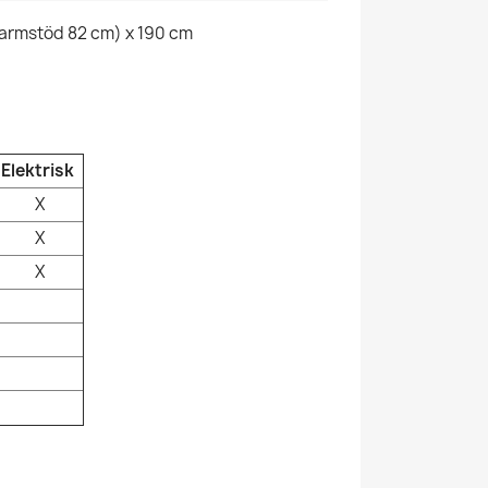
armstöd 82 cm) x 190 cm
Elektrisk
X
X
X