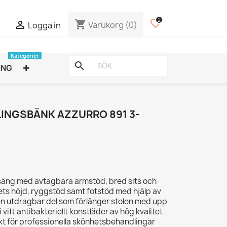
2
favorite_border
shopping_cart

Varukorg
(0)
Logga in
Kategorier
search
ING
INGSBÄNK AZZURRO 891 3-
ssäng med avtagbara armstöd, bred sits och
ts höjd, ryggstöd samt fotstöd med hjälp av
 en utdragbar del som förlänger stolen med upp
d i vitt antibakteriellt konstläder av hög kvalitet
ekt för professionella skönhetsbehandlingar