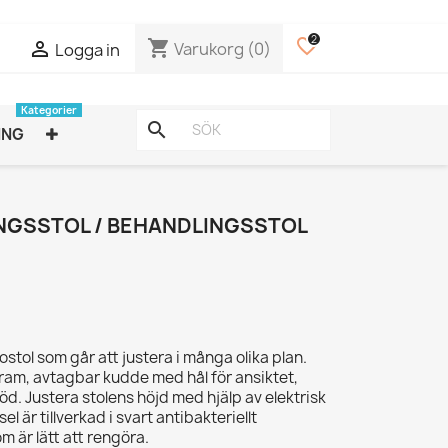
2
favorite_border
shopping_cart

Varukorg
(0)
Logga in
Kategorier
search
ING
NGSSTOL / BEHANDLINGSSTOL
ostol som går att justera i många olika plan.
ram, avtagbar kudde med hål för ansiktet,
d. Justera stolens höjd med hjälp av elektrisk
el är tillverkad i svart antibakteriellt
m är lätt att rengöra.