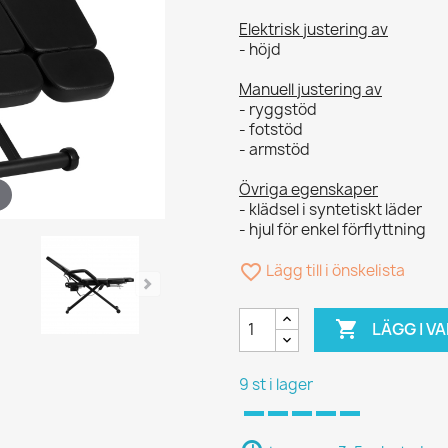
Elektrisk justering av
- höjd
Manuell justering av
- ryggstöd
- fotstöd
- armstöd
Övriga egenskaper
- klädsel i syntetiskt läder
- hjul för enkel förflyttning
favorite_border
Lägg till i önskelista

LÄGG I 
9 st i lager