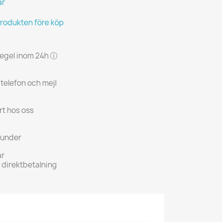
ar
produkten före köp
 regel inom 24h ⓘ
 telefon och mejl
rt hos oss
kunder
ar
h direktbetalning