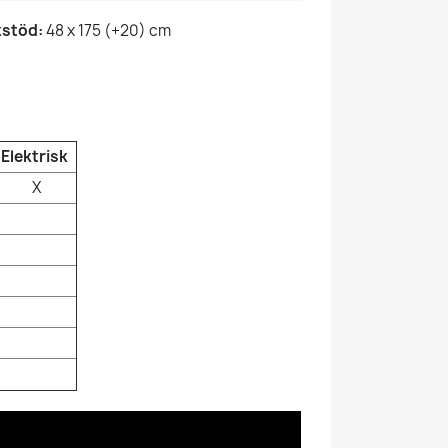
kstöd:
48 x 175 (+20) cm
Elektrisk
X