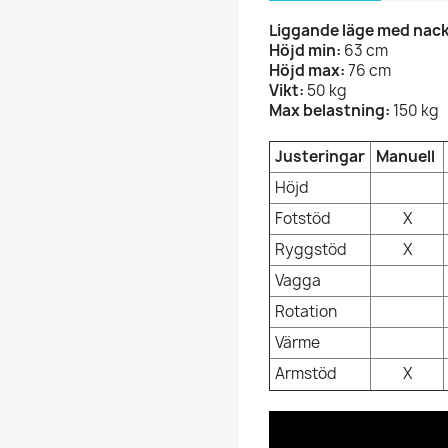
Liggande läge med nac
Höjd min:
63 cm
Höjd max:
76 cm
Vikt:
50 kg
Max belastning:
150 kg
Justeringar
Manuell
Höjd
Fotstöd
X
Ryggstöd
X
Vagga
Rotation
Värme
Armstöd
X