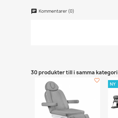
Kommentarer (0)
30 produkter till i samma kategori
favorite_border
NY