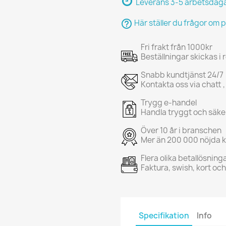
Leverans 3-5 arbetsdag
help_outline
Här ställer du frågor om 
Fri frakt från 1000kr
Beställningar skickas i
Snabb kundtjänst 24/7
Kontakta oss via chatt ,
Trygg e-handel
Handla tryggt och säke
Över 10 år i branschen
Mer än 200 000 nöjda 
Flera olika betallösning
Faktura, swish, kort oc
Specifikation
Info