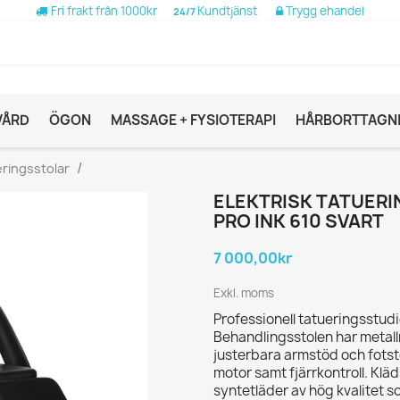
Fri frakt från 1000kr
Kundtjänst
Trygg ehandel
24/7
VÅRD
ÖGON
MASSAGE + FYSIOTERAPI
HÅRBORTTAGN
ringsstolar
ELEKTRISK TATUERI
PRO INK 610 SVART
7 000,00kr
Exkl. moms
Professionell tatueringsstudi
Behandlingsstolen har metall
justerbara armstöd och fotstö
motor samt fjärrkontroll. Kläds
syntetläder av hög kvalitet so