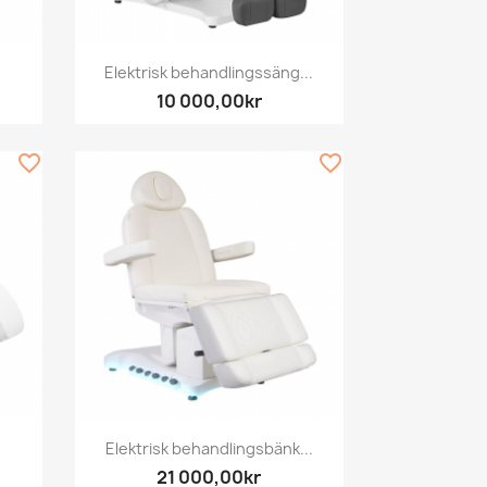
Snabbvy

Elektrisk behandlingssäng...
10 000,00kr
favorite_border
favorite_border
Snabbvy

Elektrisk behandlingsbänk...
21 000,00kr