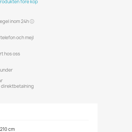
produkten före köp
 regel inom 24h ⓘ
 telefon och mejl
rt hos oss
kunder
ar
h direktbetalning
-210 cm