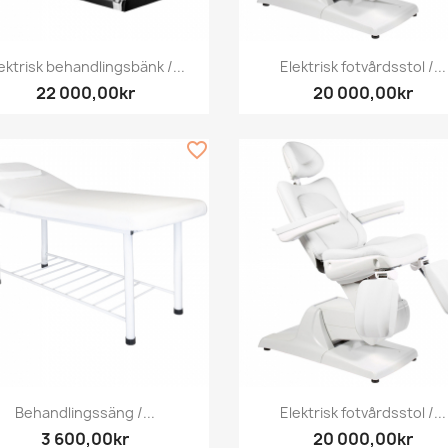
Snabbvy
Snabbvy


ektrisk behandlingsbänk /...
Elektrisk fotvårdsstol /...
22 000,00kr
20 000,00kr
favorite_border
Snabbvy
Snabbvy


Behandlingssäng /...
Elektrisk fotvårdsstol /...
3 600,00kr
20 000,00kr