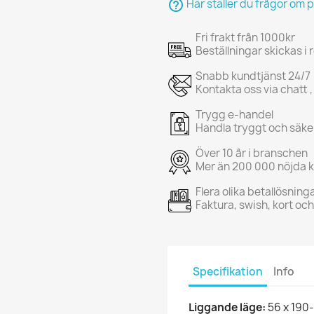
help_outline
Här ställer du frågor om 
Fri frakt från 1000kr
Beställningar skickas i
Snabb kundtjänst 24/7
Kontakta oss via chatt ,
Trygg e-handel
Handla tryggt och säke
Över 10 år i branschen
Mer än 200 000 nöjda 
Flera olika betallösning
Faktura, swish, kort oc
Specifikation
Info
Liggande läge:
56 x 190