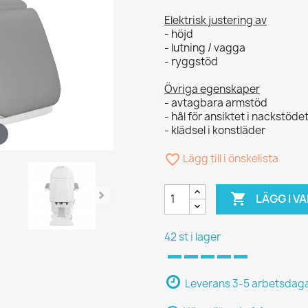
Elektrisk justering av
- höjd
- lutning / vagga
- ryggstöd
Övriga egenskaper
- avtagbara armstöd
- hål för ansiktet i nackstöde
- klädsel i konstläder
favorite_border
Lägg till i önskelista

LÄGG I 
42 st i lager
Leverans 3-5 arbetsdag