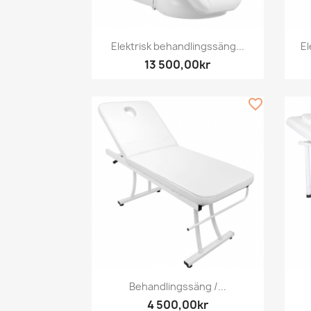
Snabbvy

Elektrisk behandlingssäng...
El
13 500,00kr
favorite_border
Snabbvy

Behandlingssäng /...
4 500,00kr