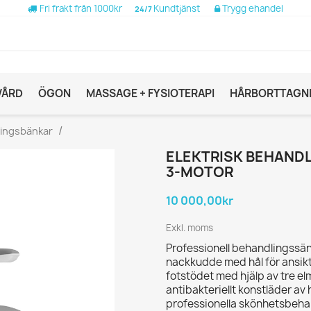
Fri frakt från 1000kr
Kundtjänst
Trygg ehandel
24/7
VÅRD
ÖGON
MASSAGE + FYSIOTERAPI
HÅRBORTTAGN
ingsbänkar
ELEKTRISK BEHANDL
3-MOTOR
10 000,00kr
Exkl. moms
Professionell behandlingssä
nackkudde med hål för ansikt
fotstödet med hjälp av tre elm
antibakteriellt konstläder av 
professionella skönhetsbeha