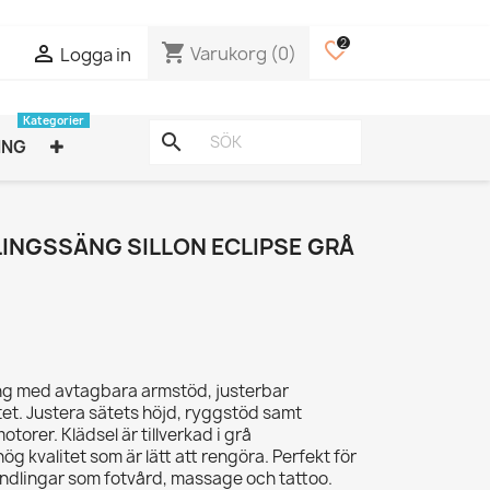
2
favorite_border
shopping_cart

Varukorg
(0)
Logga in
Kategorier
search
ING
INGSSÄNG SILLON ECLIPSE GRÅ
ng med avtagbara armstöd, justerbar
et. Justera sätets höjd, ryggstöd samt
otorer. Klädsel är tillverkad i grå
hög kvalitet som är lätt att rengöra. Perfekt för
ndlingar som fotvård, massage och tattoo.