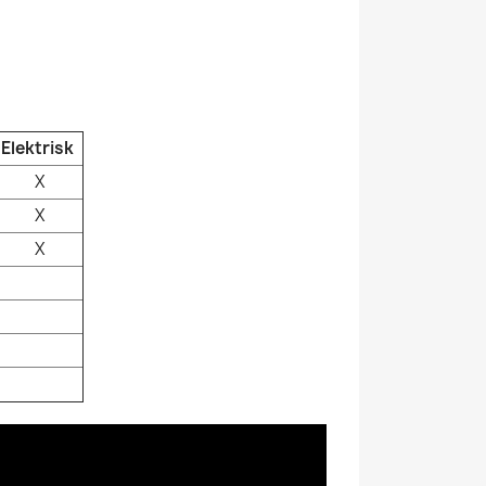
Elektrisk
X
X
X