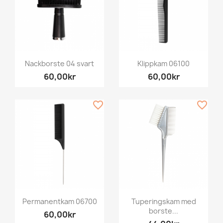
Nackborste 04 svart
Klippkam 06100
60,00kr
60,00kr
favorite_border
favorite_border
Permanentkam 06700
Tuperingskam med
borste...
60,00kr