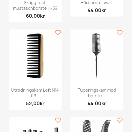
Skägg- och
Hårborste svart
mustaschborste H-59
44,00kr
60,00kr
favorite_border
favorite_border
Utredningskam Loft NN-
Tuperingskam med
09...
borste...
52,00kr
44,00kr
favorite_border
favorite_border