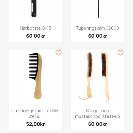
Hårborste O-13
Tuperingskam 06600
60,00kr
60,00kr
favorite_border
favorite_border
Utredningskam Loft NN-
Skägg- och
09 19...
mustaschborste H-63
52,00kr
60,00kr