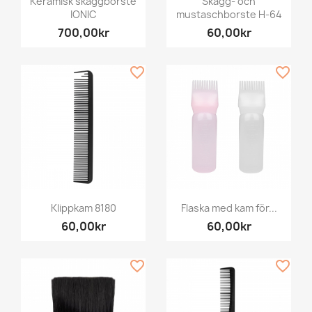
Keramisk skäggborste
Skägg- och
IONIC
mustaschborste H-64
700,00kr
60,00kr
favorite_border
favorite_border
Klippkam 8180
Flaska med kam för...
60,00kr
60,00kr
favorite_border
favorite_border