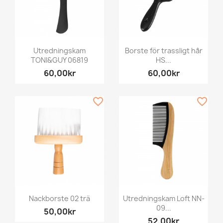
Utredningskam
Borste för trassligt hår
TONI&GUY 06819
HS...
60,00kr
60,00kr
favorite_border
favorite_border
Nackborste 02 trä
Utredningskam Loft NN-
09...
50,00kr
52,00kr