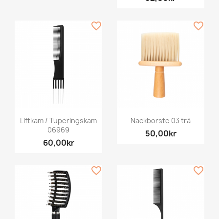
favorite_border
favorite_border
Liftkam / Tuperingskam
Nackborste 03 trä
06969
50,00kr
60,00kr
favorite_border
favorite_border