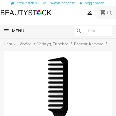
Fri frakt från 1000kr
Kundtjänst
Trygg ehandel
24/7
shopping_cart

(0)
MENU
search
Hem
Hårvård
Verktyg, Tillbehör
Borstar, Kammar