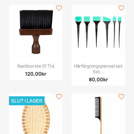
favorite_border
favorite_border
Nackborste 01 Trä
Hårfärgningspensel set
6st...
120,00kr
80,00kr
favorite_border
favorite_border
SLUT I LAGER