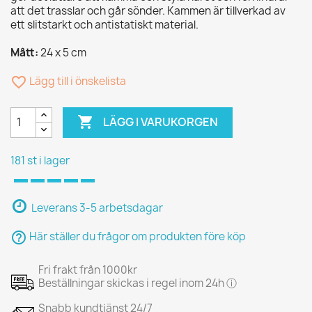
att det trasslar och går sönder. Kammen är tillverkad av
ett slitstarkt och antistatiskt material.
Mått:
24 x 5 cm
favorite_border
Lägg till i önskelista

LÄGG I VARUKORGEN
181 st i lager
Leverans 3-5 arbetsdagar
help_outline
Här ställer du frågor om produkten före köp
Fri frakt från 1000kr
Beställningar skickas i regel inom 24h ⓘ
Snabb kundtjänst 24/7