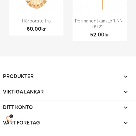
Hårborste trä
Permanentkam Loft NN-
09 22...
60,00kr
52,00kr
PRODUKTER

VIKTIGA LÄNKAR

DITT KONTO

0
favorite_border
VÅRT FÖRETAG
keyboard_arrow_down