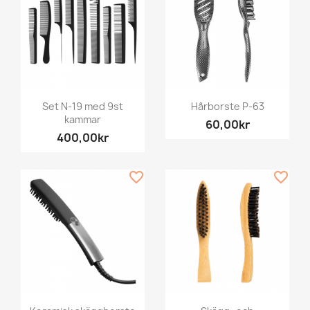
Set N-19 med 9st
Hårborste P-63
kammar
60,00kr
400,00kr
favorite_border
favorite_border