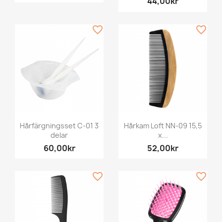
44,00kr
favorite_border
favorite_border
Hårfärgningsset C-01 3
Hårkam Loft NN-09 15,5
delar
x...
60,00kr
52,00kr
favorite_border
favorite_border