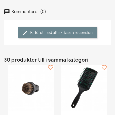
Kommentarer (0)
Bli först med att skriva en recension
30 produkter till i samma kategori
favorite_border
favorite_border