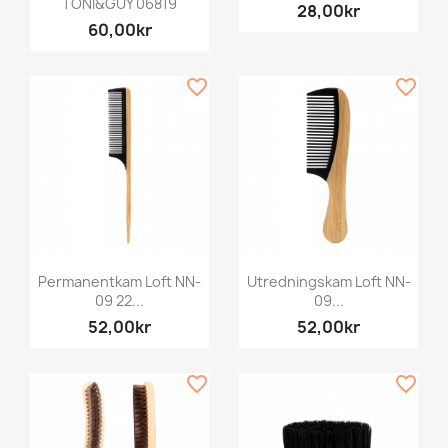
TONI&GUY 06819
28,00kr
60,00kr
favorite_border
favorite_border
Permanentkam Loft NN-
Utredningskam Loft NN-
09 22...
09...
52,00kr
52,00kr
favorite_border
favorite_border