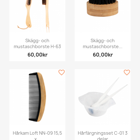
Skägg- och
Skägg- och
mustaschborste H-63
mustaschborste...
60,00kr
60,00kr
favorite_border
favorite_border
Hårkam Loft NN-09 15,5
Hårfärgningsset C-01 3
x...
delar