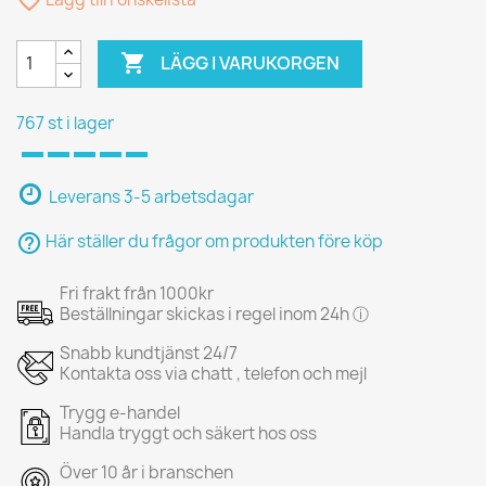
favorite_border

LÄGG I VARUKORGEN
767 st i lager
Leverans 3-5 arbetsdagar
help_outline
Här ställer du frågor om produkten före köp
Fri frakt från 1000kr
Beställningar skickas i regel inom 24h ⓘ
Snabb kundtjänst 24/7
Kontakta oss via chatt , telefon och mejl
Trygg e-handel
Handla tryggt och säkert hos oss
Över 10 år i branschen