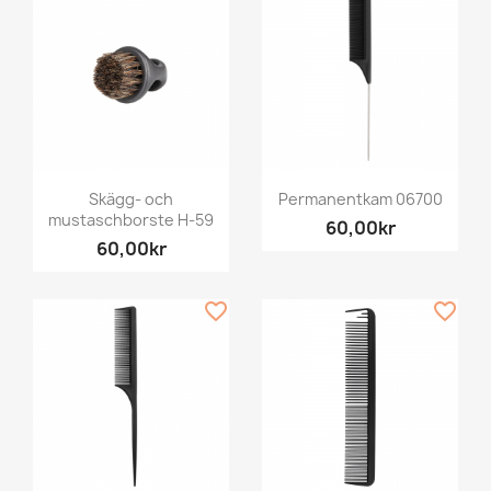
Skägg- och
Permanentkam 06700
mustaschborste H-59
60,00kr
60,00kr
favorite_border
favorite_border