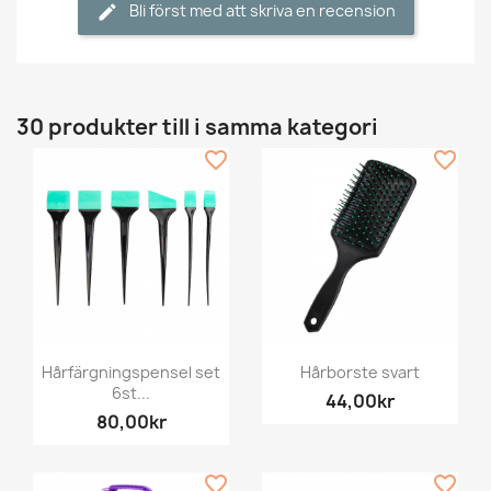
Bli först med att skriva en recension
30 produkter till i samma kategori
favorite_border
favorite_border
Hårfärgningspensel set
Hårborste svart
6st...
44,00kr
80,00kr
favorite_border
favorite_border