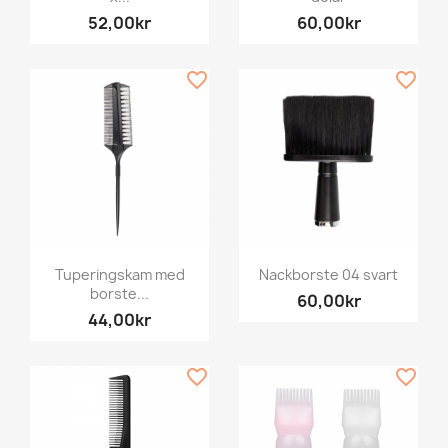
52,00kr
60,00kr
favorite_border
favorite_border
Tuperingskam med
Nackborste 04 svart
borste...
60,00kr
44,00kr
favorite_border
favorite_border