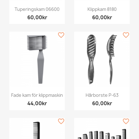
Tuperingskam 06600
Klippkam 8180
60,00kr
60,00kr
favorite_border
favorite_border
Fade kam för klippmaskin
Hårborste P-63
44,00kr
60,00kr
favorite_border
favorite_border