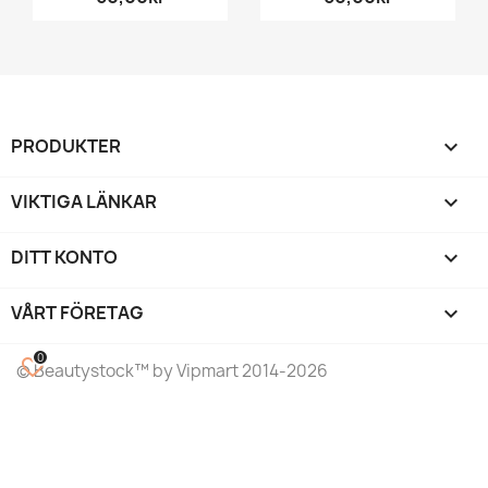
PRODUKTER

VIKTIGA LÄNKAR

DITT KONTO

VÅRT FÖRETAG
keyboard_arrow_down
0
favorite_border
©
Beautystock
™ by Vipmart 2014-2026