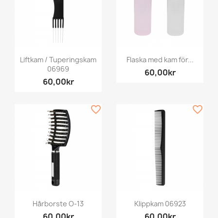
Liftkam / Tuperingskam
Flaska med kam för...
06969
60,00kr
60,00kr
favorite_border
favorite_border
Hårborste O-13
Klippkam 06923
60,00kr
60,00kr