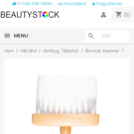
Fri frakt från 1000kr
Kundtjänst
Trygg ehandel
24/7
shopping_cart

(0)
MENU
search
Hem
Hårvård
Verktyg, Tillbehör
Borstar, Kammar