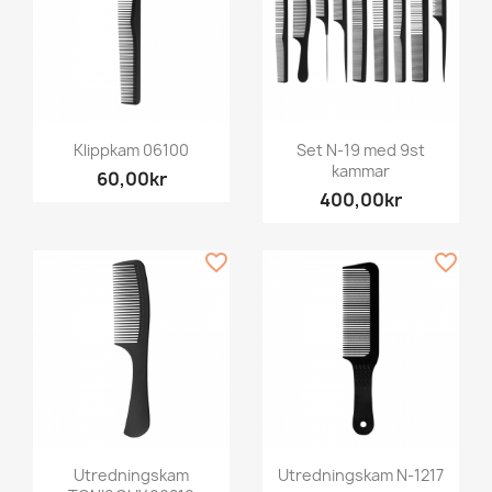
Klippkam 06100
Set N-19 med 9st
kammar
60,00kr
400,00kr
favorite_border
favorite_border
Utredningskam
Utredningskam N-1217