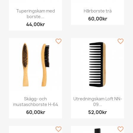
Tuperingskam med
Hårborste trä
borste...
60,00kr
44,00kr
favorite_border
favorite_border
Skägg- och
Utredningskam Loft NN-
mustaschborste H-64
09...
60,00kr
52,00kr
favorite_border
favorite_border