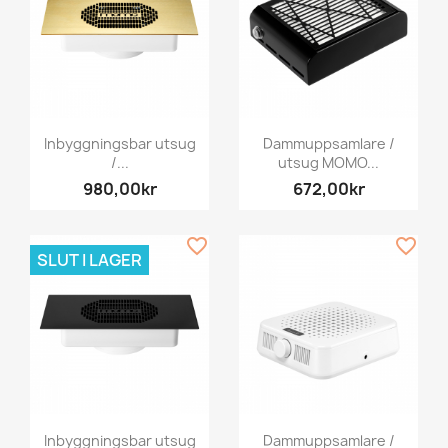
Inbyggningsbar utsug
Dammuppsamlare /
/...
utsug MOMO...
980,00kr
672,00kr
favorite_border
favorite_border
SLUT I LAGER
Inbyggningsbar utsug
Dammuppsamlare /