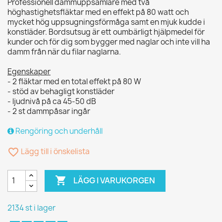
Professionell dammuppsamlare med två
höghastighetsfläktar med en effekt på 80 watt och
mycket hög uppsugningsförmåga samt en mjuk kudde i
konstläder. Bordsutsug är ett oumbärligt hjälpmedel för
kunder och för dig som bygger med naglar och inte vill ha
damm från när du filar naglarna.
Egenskaper
- 2 fläktar med en total effekt på 80 W
- stöd av behagligt konstläder
- ljudnivå på ca 45-50 dB
- 2 st dammpåsar ingår
Rengöring och underhåll
favorite_border
Lägg till i önskelista

LÄGG I VARUKORGEN
2134 st i lager