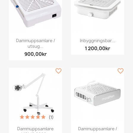
Dammuppsamlare /
Inbyggningsbar...
utsug...
1 200,00kr
900,00kr
favorite_border
favorite_border
(1)
Dammuppsamlare
Dammuppsamlare /