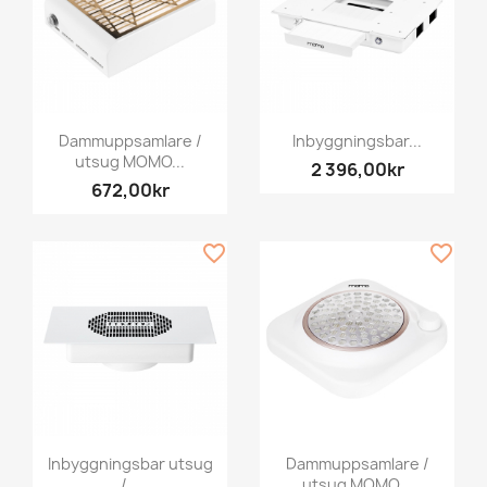
Dammuppsamlare /
Inbyggningsbar...
utsug MOMO...
2 396,00kr
672,00kr
favorite_border
favorite_border
Inbyggningsbar utsug
Dammuppsamlare /
/...
utsug MOMO...