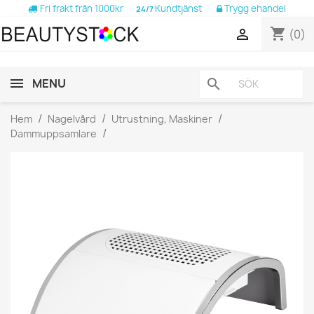
Fri frakt från 1000kr
Kundtjänst
Trygg ehandel
24/7
shopping_cart

(0)
MENU
search
Hem
Nagelvård
Utrustning, Maskiner
Dammuppsamlare