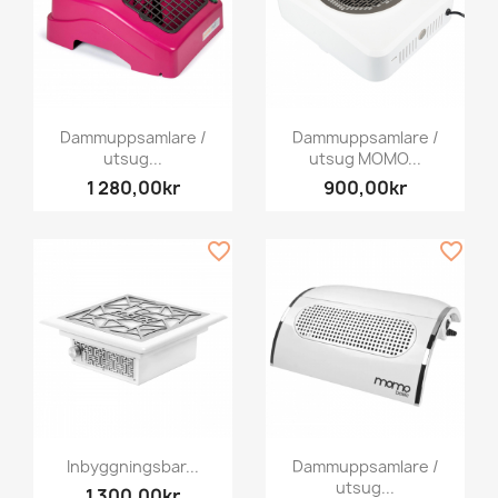
Dammuppsamlare /
Dammuppsamlare /
utsug...
utsug MOMO...
1 280,00kr
900,00kr
favorite_border
favorite_border
Inbyggningsbar...
Dammuppsamlare /
utsug...
1 300,00kr