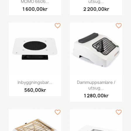
MOMO 6606...
utsug...
1 600,00kr
2 200,00kr
favorite_border
favorite_border
Inbyggningsbar...
Dammuppsamlare /
utsug...
560,00kr
1 280,00kr
favorite_border
favorite_border