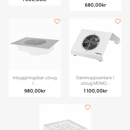
680,00kr
favorite_border
favorite_border
Inbyggningsbar utsug
Dammuppsamlare /
/...
utsug MOMO...
980,00kr
1 100,00kr
favorite_border