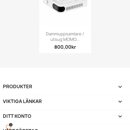
Dammuppsamlare /
utsug MOMO...
800,00kr
PRODUKTER

VIKTIGA LÄNKAR

DITT KONTO

0
favorite_border