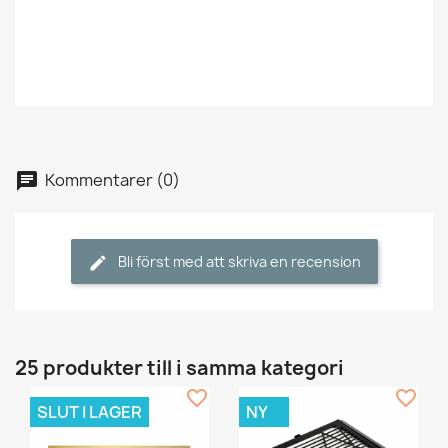
Kommentarer (0)
Bli först med att skriva en recension
25 produkter till i samma kategori
favorite_border
favorite_border
SLUT I LAGER
NY