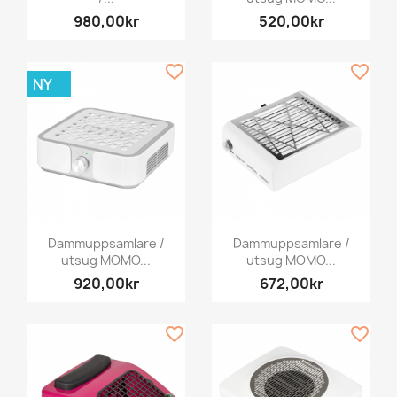
980,00kr
520,00kr
favorite_border
favorite_border
NY
Dammuppsamlare /
Dammuppsamlare /
utsug MOMO...
utsug MOMO...
920,00kr
672,00kr
favorite_border
favorite_border