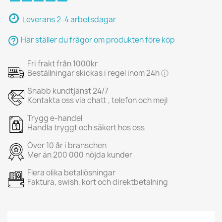
Leverans 2-4 arbetsdagar
help_outline
Här ställer du frågor om produkten före köp
Fri frakt från 1000kr
Beställningar skickas i regel inom 24h ⓘ
Snabb kundtjänst 24/7
Kontakta oss via chatt , telefon och mejl
Trygg e-handel
Handla tryggt och säkert hos oss
Över 10 år i branschen
Mer än 200 000 nöjda kunder
Flera olika betallösningar
Faktura, swish, kort och direktbetalning