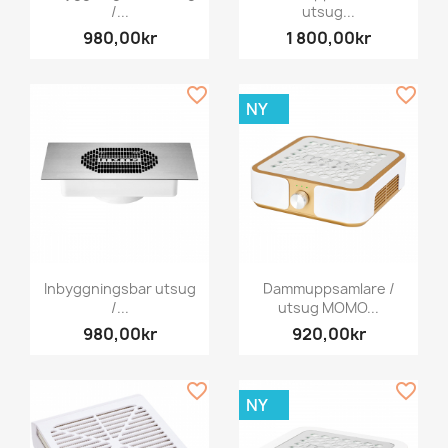
/...
utsug...
980,00kr
1 800,00kr
favorite_border
favorite_border
NY
Inbyggningsbar utsug
Dammuppsamlare /
/...
utsug MOMO...
980,00kr
920,00kr
favorite_border
favorite_border
NY