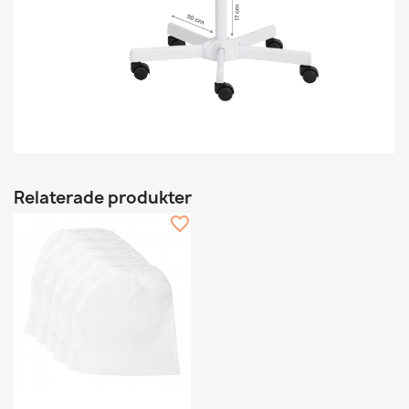
Relaterade produkter
favorite_border