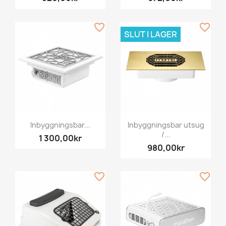
favorite_border
favorite_border
SLUT I LAGER
Inbyggningsbar...
Inbyggningsbar utsug
/...
1 300,00kr
980,00kr
favorite_border
favorite_border