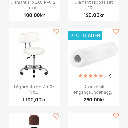
Diamant slip EXO PRO 2,1
Diamant slipbits set
mm...
10st...
100,00kr
120,00kr
favorite_border
favorite_border
SLUT I LAGER
(2)
Låg arbetsstol A-007
Kosmetisk
vit...
engångsunderlägg...
1 100,00kr
260,00kr
favorite_border
favorite_border