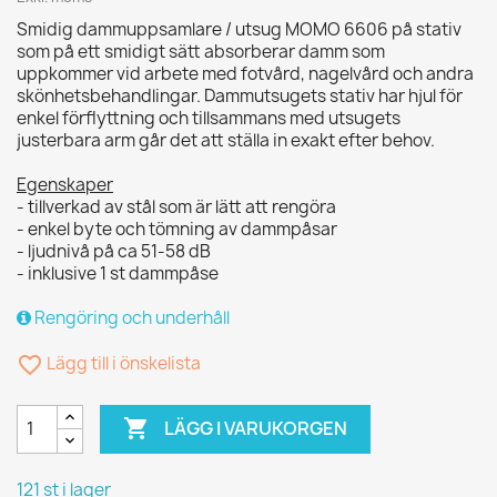
Smidig dammuppsamlare / utsug MOMO 6606 på stativ
som på ett smidigt sätt absorberar damm som
uppkommer vid arbete med fotvård, nagelvård och andra
skönhetsbehandlingar. Dammutsugets stativ har hjul för
enkel förflyttning och tillsammans med utsugets
justerbara arm går det att ställa in exakt efter behov.
Egenskaper
- tillverkad av stål som är lätt att rengöra
- enkel byte och tömning av dammpåsar
- ljudnivå på ca 51-58 dB
- inklusive 1 st dammpåse
Rengöring och underhåll
favorite_border
Lägg till i önskelista

LÄGG I VARUKORGEN
121 st i lager