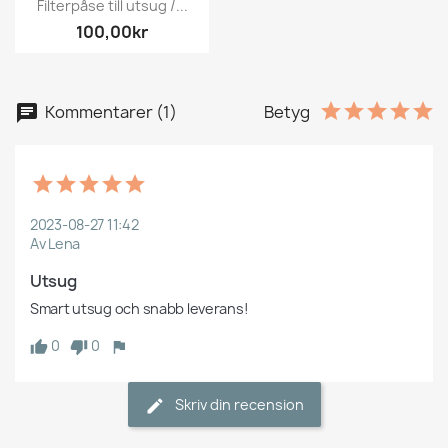
Filterpåse till utsug /...
100,00kr
Kommentarer (1)
Betyg
2023-08-27 11:42
Av Lena
Utsug
Smart utsug och snabb leverans!
0
0
Skriv din recension