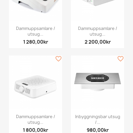
Dammuppsamlare /
Dammuppsamlare /
utsug...
utsug...
1 280,00kr
2 200,00kr
favorite_border
favorite_border
Dammuppsamlare /
Inbyggningsbar utsug
utsug...
/...
1 800,00kr
980,00kr