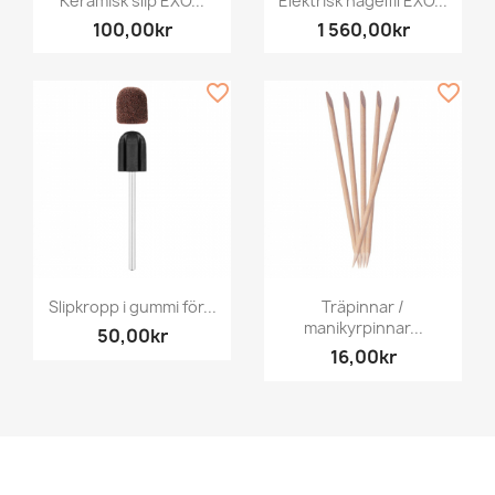
Keramisk slip EXO...
Elektrisk nagelfil EXO...
100,00kr
1 560,00kr
favorite_border
favorite_border
Slipkropp i gummi för...
Träpinnar /
manikyrpinnar...
50,00kr
16,00kr