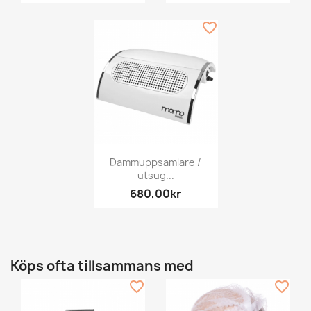
favorite_border
Dammuppsamlare /
utsug...
680,00kr
Köps ofta tillsammans med
favorite_border
favorite_border