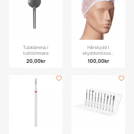
Tubklämma /
Hårskydd /
tubtömmare
skyddsmössa...
20,00kr
100,00kr
favorite_border
favorite_border