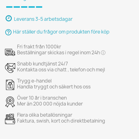
Leverans 3-5 arbetsdagar
help_outline
Här ställer du frågor om produkten före köp
Fri frakt från 1000kr
Beställningar skickas i regel inom 24h ⓘ
Snabb kundtjänst 24/7
Kontakta oss via chatt , telefon och mejl
Trygg e-handel
Handla tryggt och säkert hos oss
Över 10 år i branschen
Mer än 200 000 nöjda kunder
Flera olika betallösningar
Faktura, swish, kort och direktbetalning