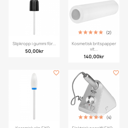
(2)
Slipkropp i gummi för...
Kosmetisk britspapper
vit...
50,00kr
140,00kr
favorite_border
favorite_border
(4)