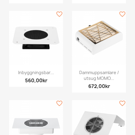
favorite_border
favorite_border
Inbyggningsbar...
Dammuppsamlare /
utsug MOMO...
560,00kr
672,00kr
favorite_border
favorite_border