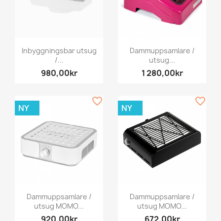
Inbyggningsbar utsug
Dammuppsamlare /
/...
utsug...
980,00kr
1 280,00kr
favorite_border
favorite_border
NY
NY
Dammuppsamlare /
Dammuppsamlare /
utsug MOMO...
utsug MOMO...
920,00kr
672,00kr