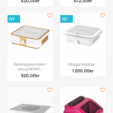
520,00kr
672,00kr
favorite_border
favorite_border
NY
NY
Dammuppsamlare /
Inbyggningsbar...
utsug MOMO...
1 200,00kr
920,00kr
favorite_border
favorite_border