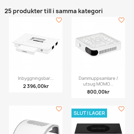
25 produkter till i samma kategori
favorite_border
favorite_border
Inbyggningsbar...
Dammuppsamlare /
utsug MOMO...
2 396,00kr
800,00kr
favorite_border
favorite_border
SLUT I LAGER