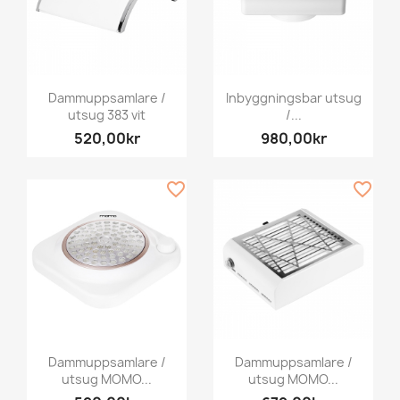
Dammuppsamlare /
Inbyggningsbar utsug
utsug 383 vit
/...
520,00kr
980,00kr
favorite_border
favorite_border
Dammuppsamlare /
Dammuppsamlare /
utsug MOMO...
utsug MOMO...