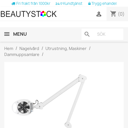
Fri frakt från 1000kr
Kundtjänst
Trygg ehandel
24/7
shopping_cart

(0)
MENU
search
Hem
Nagelvård
Utrustning, Maskiner
Dammuppsamlare