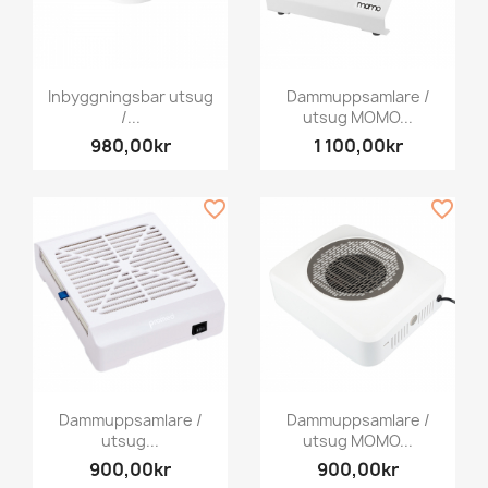
Inbyggningsbar utsug
Dammuppsamlare /
/...
utsug MOMO...
980,00kr
1 100,00kr
favorite_border
favorite_border
Dammuppsamlare /
Dammuppsamlare /
utsug...
utsug MOMO...
900,00kr
900,00kr