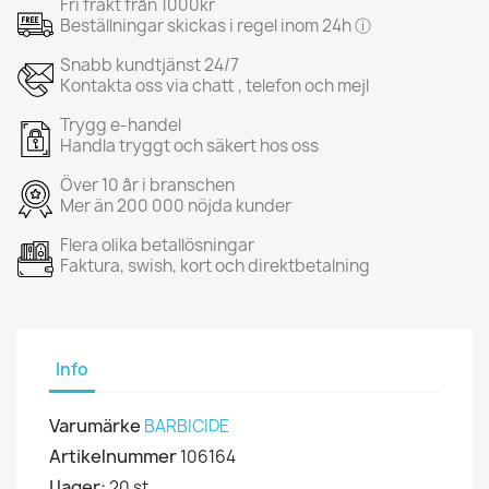
Fri frakt från 1000kr
Beställningar skickas i regel inom 24h ⓘ
Snabb kundtjänst 24/7
Kontakta oss via chatt , telefon och mejl
Trygg e-handel
Handla tryggt och säkert hos oss
Över 10 år i branschen
Mer än 200 000 nöjda kunder
Flera olika betallösningar
Faktura, swish, kort och direktbetalning
Info
Varumärke
BARBICIDE
Artikelnummer
106164
I lager:
20 st