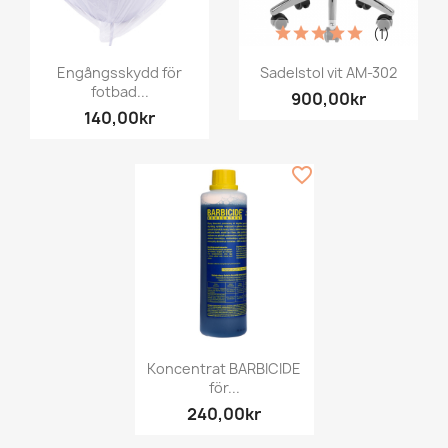
(1)
Engångsskydd för
Sadelstol vit AM-302
fotbad...
900,00kr
140,00kr
favorite_border
Koncentrat BARBICIDE
för...
240,00kr