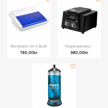
Sterilisator UV-C BLUE
Högtemperatur...
780,00kr
980,00kr
favorite_border