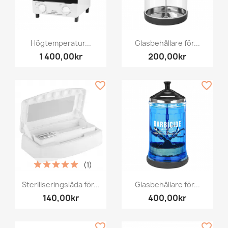
Högtemperatur...
Glasbehållare för...
1 400,00kr
200,00kr
favorite_border
favorite_border
(1)
Steriliseringslåda för...
Glasbehållare för...
140,00kr
400,00kr
favorite_border
favorite_border