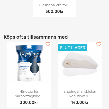
Glasbehållare för...
500,00kr
Köps ofta tillsammans med
favorite_border
favorite_border
SLUT I LAGER
Hårdvax för
Engångshanddukar
hårborttagning...
Non-woven...
300,00kr
140,00kr