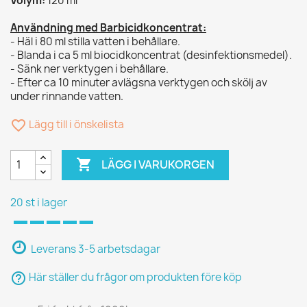
Volym:
120 ml
Användning med Barbicidkoncentrat:
- Häl i 80 ml stilla vatten i behållare.
- Blanda i ca 5 ml biocidkoncentrat (desinfektionsmedel).
- Sänk ner verktygen i behållare.
- Efter ca 10 minuter avlägsna verktygen och skölj av
under rinnande vatten.
favorite_border
Lägg till i önskelista

LÄGG I VARUKORGEN
20 st i lager
Leverans 3-5 arbetsdagar
help_outline
Här ställer du frågor om produkten före köp