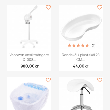
favorite_border
favorite_border
(1)
Vapozon ansiktsångare
Rondskål / plastskål 28
D-008...
CM...
980,00kr
44,00kr
favorite_border
favorite_border