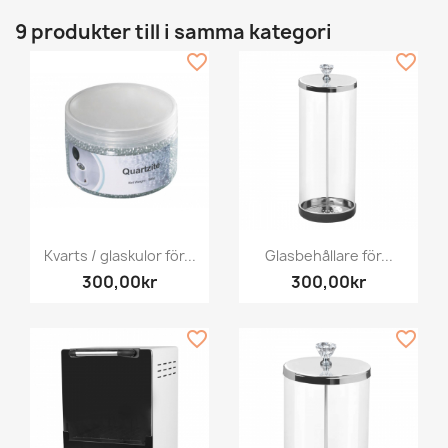
9 produkter till i samma kategori
favorite_border
favorite_border
Kvarts / glaskulor för...
Glasbehållare för...
300,00kr
300,00kr
favorite_border
favorite_border