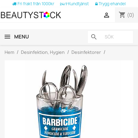
Fri frakt från 1000kr
Kundtjänst
Trygg ehandel
24/7
shopping_cart

(0)
MENU
search
Hem
Desinfektion, Hygien
Desinfektorer