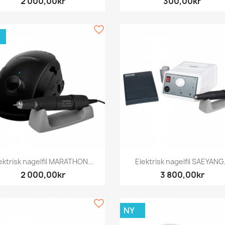
2 000,00kr
300,00kr
favorite_border
Snabbvy
Snabbvy


ektrisk nagelfil MARATHON...
Elektrisk nagelfil SAEYANG.
2 000,00kr
3 800,00kr
favorite_border
NY