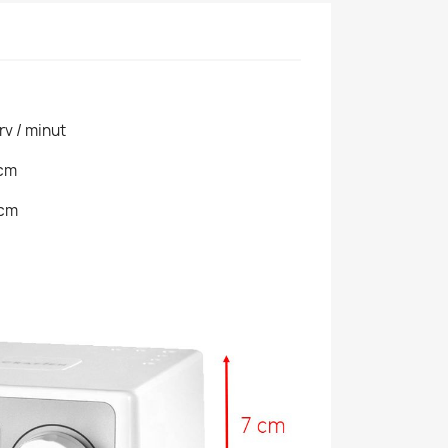
rv / minut
 cm
 cm