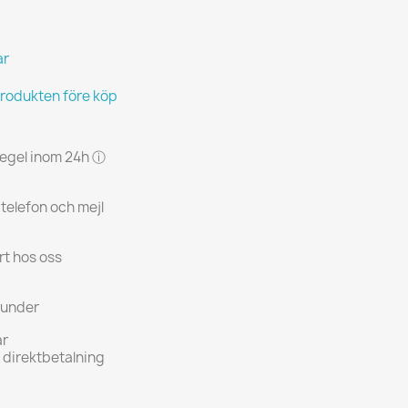
ar
produkten före köp
 regel inom 24h ⓘ
 telefon och mejl
rt hos oss
kunder
ar
h direktbetalning