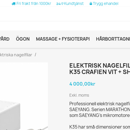
Fri frakt från 1000kr
Kundtjänst
Trygg ehandel
24/7
VÅRD
ÖGON
MASSAGE + FYSIOTERAPI
HÅRBORTTAGN
ktriska nagelfilar
ELEKTRISK NAGELFI
K35 CRAFIEN VIT +
4 000,00kr
Exkl. moms
Professionell elektrisk nagelfi
SAEYANG. Serien MARATHON u
som SAEYANG's mikromotorer
K35 har små dimensioner som