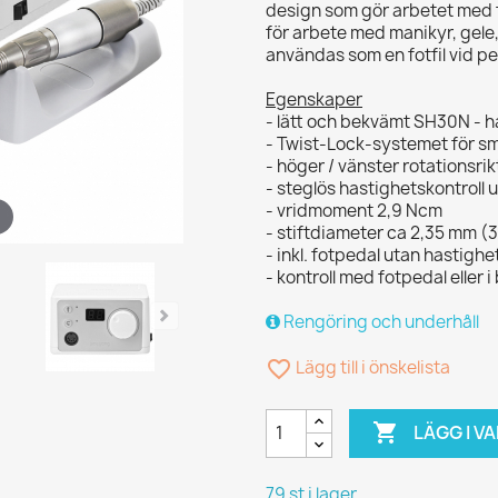
design som gör arbetet med fr
för arbete med manikyr, gele,
användas som en fotfil vid pe
Egenskaper
- lätt och bekvämt SH30N - 
- Twist-Lock-systemet för sm
- höger / vänster rotationsri
- steglös hastighetskontroll 
- vridmoment 2,9 Ncm
- stiftdiameter ca 2,35 mm (
- inkl. fotpedal utan hastigh
- kontroll med fotpedal eller 
Rengöring och underhåll
favorite_border
Lägg till i önskelista

LÄGG I 
79 st i lager