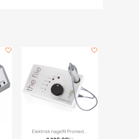
favorite_border
favorite_border
Snabbvy

Elektrisk nagelfil Promed...