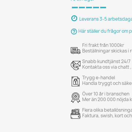
Leverans 3-5 arbetsdag
help_outline
Här ställer du frågor om 
Fri frakt från 1000kr
Beställningar skickas i
Snabb kundtjänst 24/7
Kontakta oss via chatt ,
Trygg e-handel
Handla tryggt och säke
Över 10 år i branschen
Mer än 200 000 nöjda 
Flera olika betallösning
Faktura, swish, kort oc