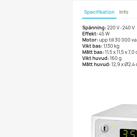
Specifikation
Info
Spänning:
220 V -240 V
Effekt:
45 W
Motor:
upp till 30 000 va
Vikt bas:
1,130 kg
Mått bas:
11,5 x 11,5 x 7,0
Vikt
huvud:
160 g
Mått huvud:
12,9 x Ø2,4