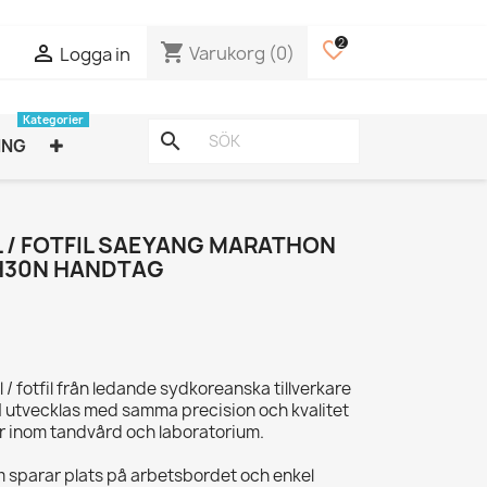
2
favorite_border
shopping_cart

Varukorg
(0)
Logga in
Kategorier
search
ING
L / FOTFIL SAEYANG MARATHON
 SH30N HANDTAG
l / fotfil från ledande sydkoreanska tillverkare
tvecklas med samma precision och kvalitet
 inom tandvård och laboratorium.
 sparar plats på arbetsbordet och enkel