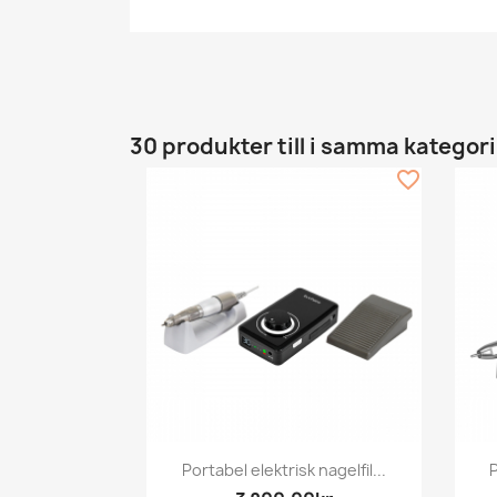
30 produkter till i samma kategori
favorite_border
Snabbvy

Portabel elektrisk nagelfil...
P