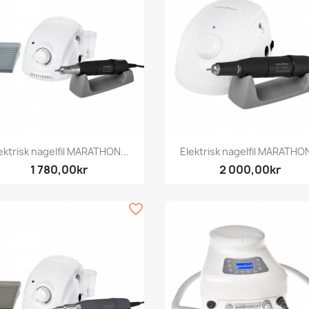
Snabbvy
Snabbvy


ektrisk nagelfil MARATHON...
Elektrisk nagelfil MARATHON
1 780,00kr
2 000,00kr
favorite_border