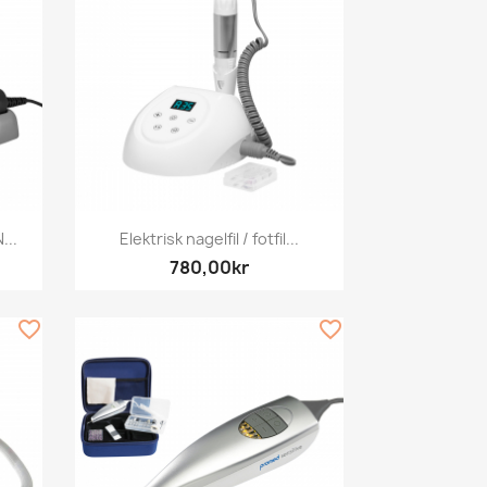
Snabbvy

...
Elektrisk nagelfil / fotfil...
780,00kr
favorite_border
favorite_border