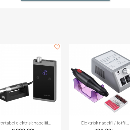
favorite_border
Snabbvy
Snabbvy


ortabel elektrisk nagelfil...
Elektrisk nagelfil / fotfil...