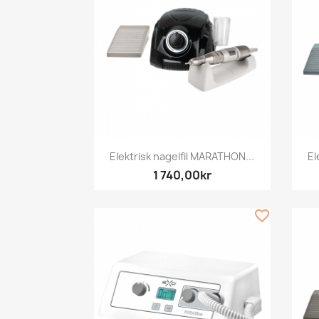
Snabbvy

Elektrisk nagelfil MARATHON...
El
1 740,00kr
favorite_border