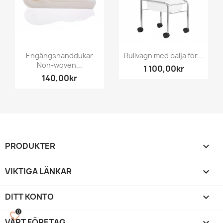
Engångshanddukar
Rullvagn med balja för...
Non-woven...
1 100,00kr
140,00kr
PRODUKTER

VIKTIGA LÄNKAR

DITT KONTO

0
favorite_border
VÅRT FÖRETAG
keyboard_arrow_down