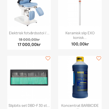
Elektrisk fotvårdsstol /...
Keramisk slip EXO
konisk...
18 000,00kr
100,00kr
17 000,00kr
favorite_border
favorite_border
Slipbits set DBD-F 30 st...
Koncentrat BARBICIDE