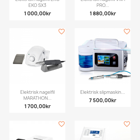
EKO SX3
PRO...
1 000,00kr
1 880,00kr
favorite_border
favorite_border
Elektrisk nagelfil
Elektrisk slipmaskin...
MARATHON...
7 500,00kr
1 700,00kr
favorite_border
favorite_border