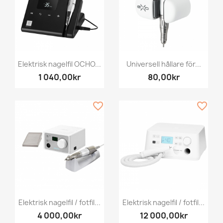
Elektrisk nagelfil OCHO...
Universell hållare för...
1 040,00kr
80,00kr
favorite_border
favorite_border
Elektrisk nagelfil / fotfil...
Elektrisk nagelfil / fotfil...
4 000,00kr
12 000,00kr