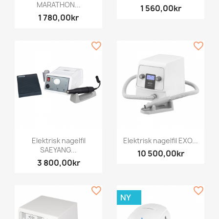
MARATHON...
1 560,00kr
1 780,00kr
favorite_border
favorite_border
Elektrisk nagelfil
Elektrisk nagelfil EXO...
SAEYANG...
10 500,00kr
3 800,00kr
favorite_border
favorite_border
NY