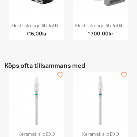
Elektrisk nagelfil / fotfil...
Elektrisk nagelfil / fotfil...
716,00kr
1 700,00kr
Köps ofta tillsammans med
favorite_border
favorite_border
Keramisk slip EXO
Keramisk slip EXO