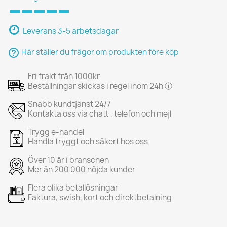
Leverans 3-5 arbetsdagar
help_outline
Här ställer du frågor om produkten före köp
Fri frakt från 1000kr
Beställningar skickas i regel inom 24h ⓘ
Snabb kundtjänst 24/7
Kontakta oss via chatt , telefon och mejl
Trygg e-handel
Handla tryggt och säkert hos oss
Över 10 år i branschen
Mer än 200 000 nöjda kunder
Flera olika betallösningar
Faktura, swish, kort och direktbetalning