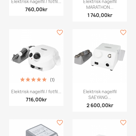
Elektrisk nagelfil / fotfil...
Elektrisk nagelfil
MARATHON...
760,00kr
1 740,00kr
favorite_border
favorite_border
(1)
Elektrisk nagelfil / fotfil...
Elektrisk nagelfil
SAEYANG...
716,00kr
2 600,00kr
favorite_border
favorite_border