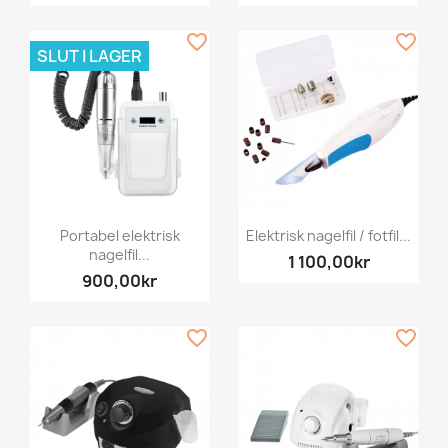
favorite_border
favorite_border
SLUT I LAGER
Portabel elektrisk
Elektrisk nagelfil / fotfil...
nagelfil...
1 100,00kr
900,00kr
favorite_border
favorite_border