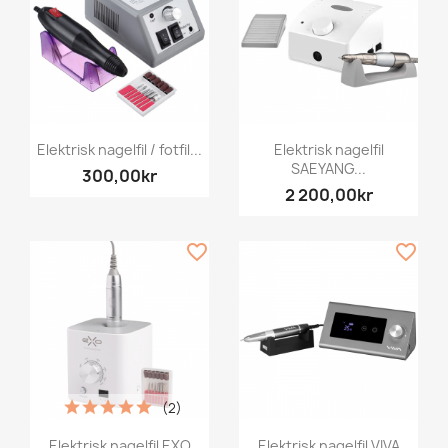
Elektrisk nagelfil / fotfil...
Elektrisk nagelfil
SAEYANG...
300,00kr
2 200,00kr
favorite_border
favorite_border
(2)
Elektrisk nagelfil EXO
Elektrisk nagelfil VIVA