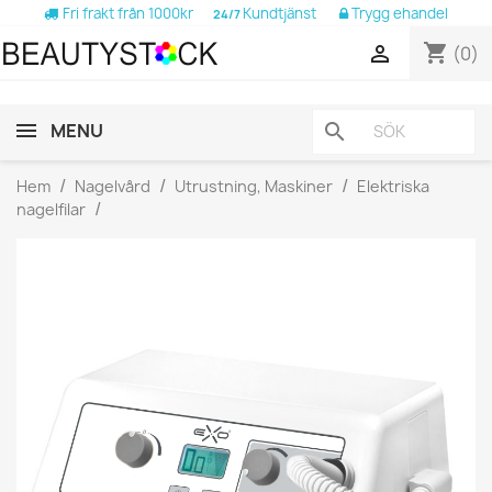
Fri frakt från 1000kr
Kundtjänst
Trygg ehandel
24/7
shopping_cart

(0)
MENU
search
Hem
Nagelvård
Utrustning, Maskiner
Elektriska
nagelfilar