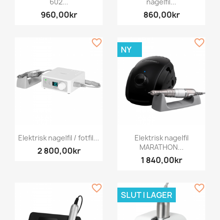
602...
nagelfil...
960,00kr
860,00kr
favorite_border
favorite_border
NY
Elektrisk nagelfil / fotfil...
Elektrisk nagelfil
MARATHON...
2 800,00kr
1 840,00kr
favorite_border
favorite_border
SLUT I LAGER