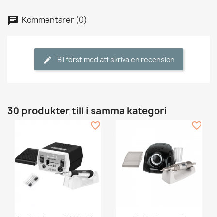
Kommentarer (0)
Bli först med att skriva en recension
30 produkter till i samma kategori
favorite_border
favorite_border