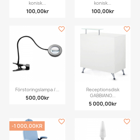
konisk...
konisk...
100,00kr
100,00kr
favorite_border
favorite_border
Förstoringslampa /...
Receptionsdisk
GABBIANO...
500,00kr
5 000,00kr
favorite_border
favorite_border
-1 000,00KR