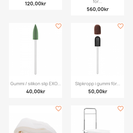
för...
120,00kr
560,00kr
favorite_border
favorite_border
Gummi / silikon slip EXO...
Slipkropp i gummi för...
40,00kr
50,00kr
favorite_border
favorite_border