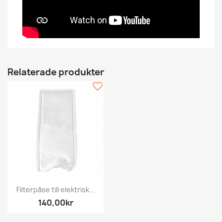
Relaterade produkter
favorite_border
Filterpåse till elektrisk...
140,00kr