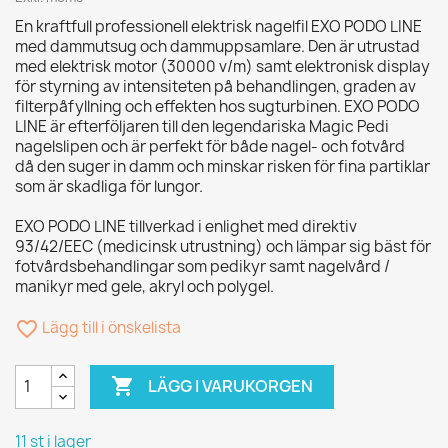
En kraftfull professionell elektrisk nagelfil EXO PODO LINE
med dammutsug och dammuppsamlare. Den är utrustad
med elektrisk motor (30000 v/m) samt elektronisk display
för styrning av intensiteten på behandlingen, graden av
filterpåfyllning och effekten hos sugturbinen. EXO PODO
LINE är efterföljaren till den legendariska Magic Pedi
nagelslipen och är perfekt för både nagel- och fotvård
då den suger in damm och minskar risken för fina partiklar
som är skadliga för lungor.
EXO PODO LINE tillverkad i enlighet med direktiv
93/42/EEC (medicinsk utrustning) och lämpar sig bäst för
fotvårdsbehandlingar som pedikyr samt nagelvård /
manikyr med gele, akryl och polygel.
favorite_border
Lägg till i önskelista

LÄGG I VARUKORGEN
11 st i lager