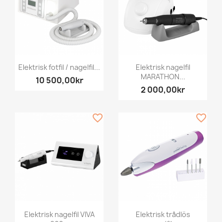
Elektrisk fotfil / nagelfil...
Elektrisk nagelfil
MARATHON...
10 500,00kr
2 000,00kr
favorite_border
favorite_border
Elektrisk nagelfil VIVA
Elektrisk trådlös