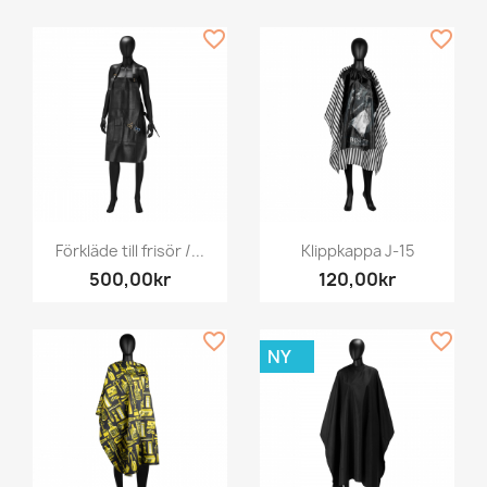
favorite_border
favorite_border
Förkläde till frisör /...
Klippkappa J-15
500,00kr
120,00kr
favorite_border
favorite_border
NY