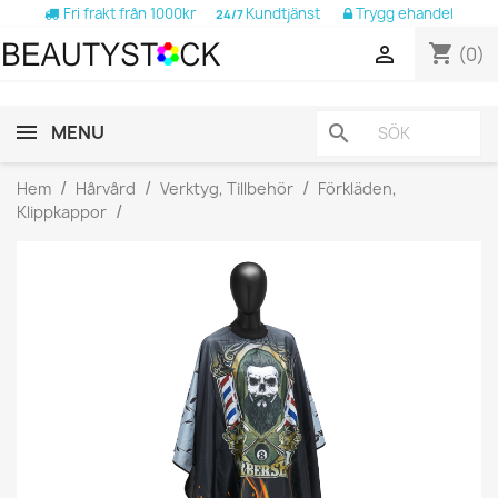
Fri frakt från 1000kr
Kundtjänst
Trygg ehandel
24/7
shopping_cart

(0)
MENU
search
Hem
Hårvård
Verktyg, Tillbehör
Förkläden,
Klippkappor