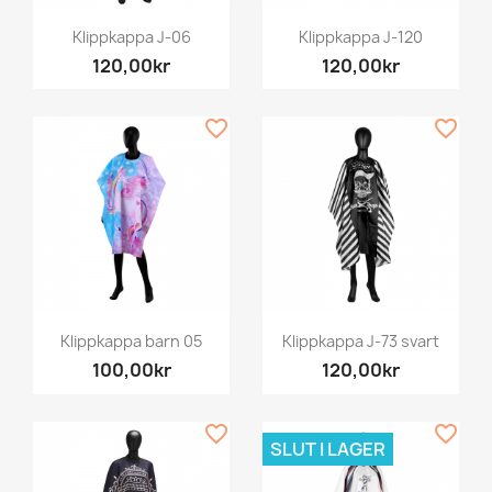
Klippkappa J-06
Klippkappa J-120
120,00kr
120,00kr
favorite_border
favorite_border
Klippkappa barn 05
Klippkappa J-73 svart
100,00kr
120,00kr
favorite_border
favorite_border
SLUT I LAGER