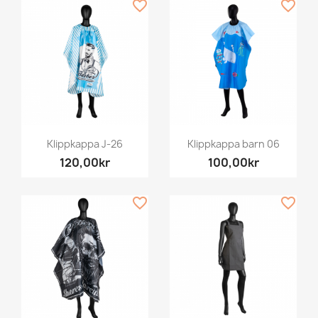
favorite_border
favorite_border
Klippkappa J-26
Klippkappa barn 06
120,00kr
100,00kr
favorite_border
favorite_border