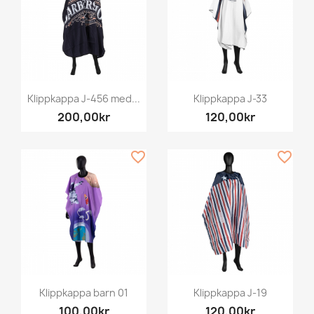
Klippkappa J-456 med...
Klippkappa J-33
200,00kr
120,00kr
favorite_border
favorite_border
Klippkappa barn 01
Klippkappa J-19
100,00kr
120,00kr