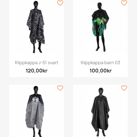
favorite_border
favorite_border
Klippkappa J-51 svart
Klippkappa barn 03
120,00kr
100,00kr
favorite_border
favorite_border