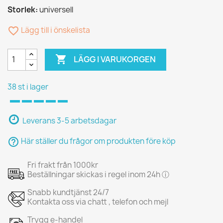
Storlek:
universell
favorite_border
Lägg till i önskelista

LÄGG I VARUKORGEN
38 st i lager
Leverans 3-5 arbetsdagar
help_outline
Här ställer du frågor om produkten före köp
Fri frakt från 1000kr
Beställningar skickas i regel inom 24h ⓘ
Snabb kundtjänst 24/7
Kontakta oss via chatt , telefon och mejl
Trygg e-handel