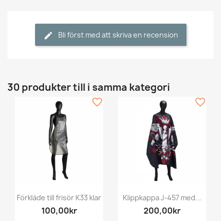
Bli först med att skriva en recension
30 produkter till i samma kategori
favorite_border
favorite_border
Förkläde till frisör K33 klar
Klippkappa J-457 med...
100,00kr
200,00kr