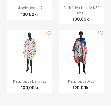
Klippkappa J-17
Förkläde till frisör K32
svart
120,00kr
100,00kr
favorite_border
favorite_border
Klippkappa barn 122
Klippkappa J-08
100,00kr
120,00kr