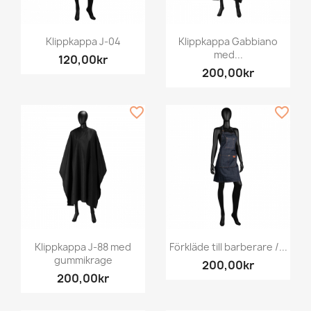
Klippkappa J-04
Klippkappa Gabbiano
med...
120,00kr
200,00kr
favorite_border
favorite_border
Klippkappa J-88 med
Förkläde till barberare /...
gummikrage
200,00kr
200,00kr