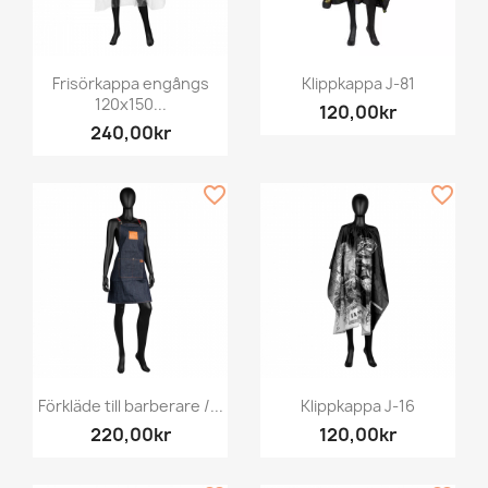
Frisörkappa engångs
Klippkappa J-81
120x150...
120,00kr
240,00kr
favorite_border
favorite_border
Förkläde till barberare /...
Klippkappa J-16
220,00kr
120,00kr