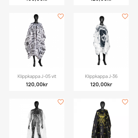
favorite_border
favorite_border
Klippkappa J-05 vit
Klippkappa J-36
120,00kr
120,00kr
favorite_border
favorite_border