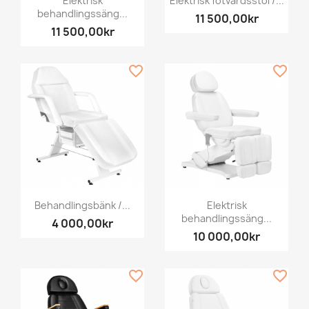
Elektrisk
Elektrisk fotvårdsstol /...
behandlingssäng...
11 500,00kr
11 500,00kr
favorite_border
favorite_border
Behandlingsbänk /...
Elektrisk
behandlingssäng...
4 000,00kr
10 000,00kr
favorite_border
favorite_border