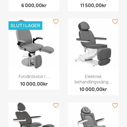
6 000,00kr
11 500,00kr
favorite_border
favorite_border
SLUT I LAGER
Fotvårdsstol /...
Elektrisk
behandlingssäng...
10 000,00kr
10 000,00kr
favorite_border
favorite_border