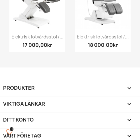
Elektrisk fotvårdsstol /...
Elektrisk fotvårdsstol /...
17 000,00kr
18 000,00kr
PRODUKTER

VIKTIGA LÄNKAR

DITT KONTO

0
favorite_border
VÅRT FÖRETAG
keyboard_arrow_down