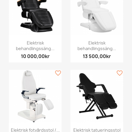
Elektrisk
Elektrisk
behandlingssäng...
behandlingssäng...
10 000,00kr
13 500,00kr
favorite_border
favorite_border
Elektrisk fotvårdsstol /...
Elektrisk tatueringsstol