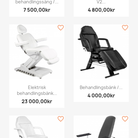
behandlingssäng /...
V2...
7 500,00kr
4 800,00kr
favorite_border
favorite_border
Elektrisk
Behandlingsbänk /...
behandlingsbänk...
4 000,00kr
23 000,00kr
favorite_border
favorite_border