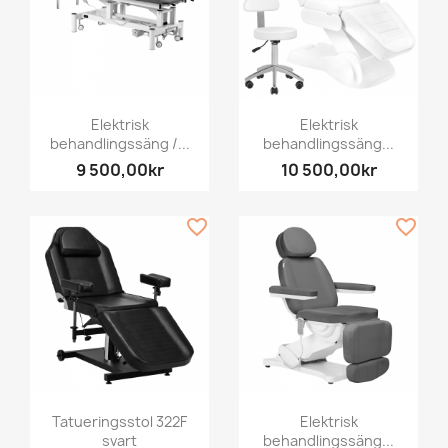
Elektrisk
Elektrisk
behandlingssäng /...
behandlingssäng...
9 500,00kr
10 500,00kr
favorite_border
favorite_border
Tatueringsstol 322F
Elektrisk
svart
behandlingssäng...