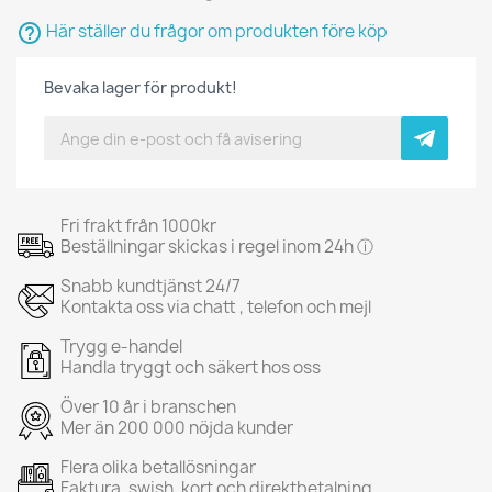
help_outline
Här ställer du frågor om produkten före köp
Bevaka lager för produkt!
Fri frakt från 1000kr
Beställningar skickas i regel inom 24h ⓘ
Snabb kundtjänst 24/7
Kontakta oss via chatt , telefon och mejl
Trygg e-handel
Handla tryggt och säkert hos oss
Över 10 år i branschen
Mer än 200 000 nöjda kunder
Flera olika betallösningar
Faktura, swish, kort och direktbetalning