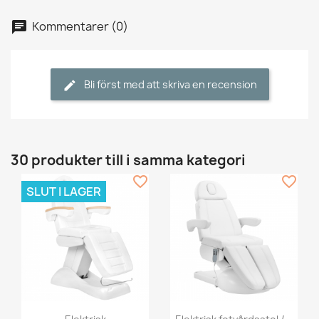
Kommentarer (0)
Bli först med att skriva en recension
30 produkter till i samma kategori
favorite_border
favorite_border
SLUT I LAGER