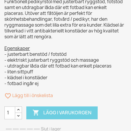
Funktionell pedikyrstol med justerbart ryggstöd, fotstöd
samt en utdragbar låda där ett fotbad kan enkelt
placeras. Utöver att fåtöljen är perfekt för
skönhetsbehandlingar, fotvård / pedikyr, har den
ryggmassage som det lilla extra för era kunder. Klädsel är
tillverkad i vitt antibakteriellt konstläder av hög kvalitet
som är lätt att rengöra.
Egenskaper
- justerbart benstöd / fotstöd
- elektriskt justerbart ryggstöd och massage
- utdragbar låda där ett fotbad kan enkelt placeras
- liten sittpuff
- klädsel i konstläder
- fotbad ingår ej
favorite_border
Lägg till i önskelista

LÄGG I VARUKORGEN
Slut i lager