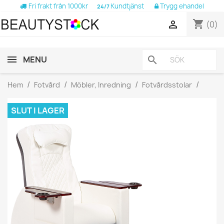
Fri frakt från 1000kr
Kundtjänst
Trygg ehandel
24/7
shopping_cart

(0)
MENU
search
Hem
Fotvård
Möbler, Inredning
Fotvårdsstolar
SLUT I LAGER