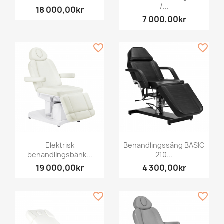
/...
18 000,00kr
7 000,00kr
favorite_border
favorite_border
Elektrisk
Behandlingssäng BASIC
behandlingsbänk...
210...
19 000,00kr
4 300,00kr
favorite_border
favorite_border