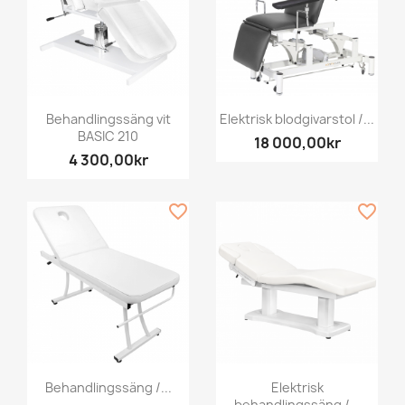
Behandlingssäng vit
Elektrisk blodgivarstol /...
BASIC 210
18 000,00kr
4 300,00kr
favorite_border
favorite_border
Behandlingssäng /...
Elektrisk
behandlingssäng /...