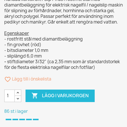
diamantbeläggning för elektrisk nagelfil / nagelslip maskin
för slipning av förhårdnader, hornhinna och starka gel,
akryl och polygel. Passar perfekt för användning inom
pedikyr och manikyr. Går enkelt att rengöra med vatten.
Egenskaper
- rostfritt stål med diamantbeläggning
- fin grovhet (röd)
- bitsdiameter 1,0 mm
- sliplängd 6,0 mm
-
stiftdiameter 3/32" (ca 2,35 mm som är standardstorlek
för de flesta elektriska nagelfilar och fotfilar)
favorite_border
Lägg till i önskelista

LÄGG I VARUKORGEN
86 st i lager