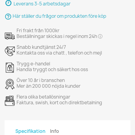
Leverans 3-5 arbetsdagar
help_outline
Här ställer du frågor om produkten före köp
Fri frakt från 1000kr
Beställningar skickas i regel inom 24h ⓘ
Snabb kundtjänst 24/7
Kontakta oss via chatt , telefon och mejl
Trygg e-handel
Handla tryggt och säkert hos oss
Över 10 år i branschen
Mer än 200 000 nöjda kunder
Flera olika betallösningar
Faktura, swish, kort och direktbetalning
Specifikation
Info