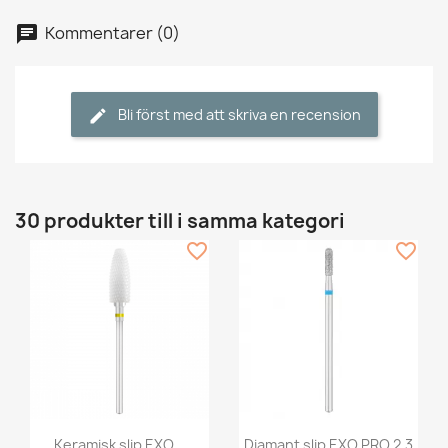
Kommentarer (0)
Bli först med att skriva en recension
30 produkter till i samma kategori
favorite_border
favorite_border
Keramisk slip EXO...
Diamant slip EXO PRO 2,3