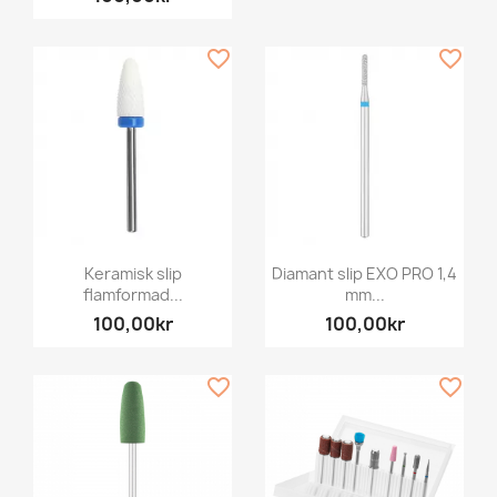
favorite_border
favorite_border
Keramisk slip
Diamant slip EXO PRO 1,4
flamformad...
mm...
100,00kr
100,00kr
favorite_border
favorite_border