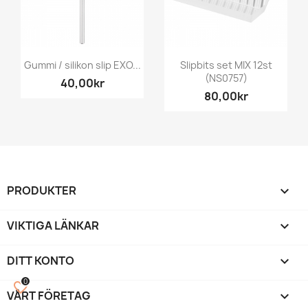
Gummi / silikon slip EXO...
Slipbits set MIX 12st
(NS0757)
40,00kr
80,00kr
PRODUKTER

VIKTIGA LÄNKAR

DITT KONTO

0
favorite_border
VÅRT FÖRETAG
keyboard_arrow_down