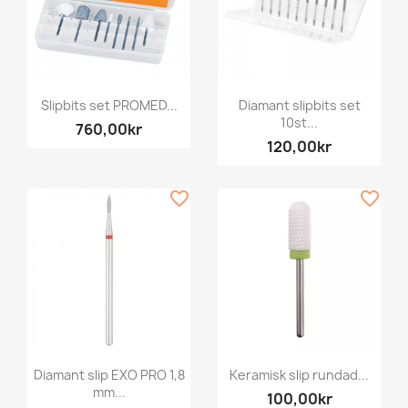
Slipbits set PROMED...
Diamant slipbits set
10st...
760,00kr
120,00kr
favorite_border
favorite_border
Diamant slip EXO PRO 1,8
Keramisk slip rundad...
mm...
100,00kr