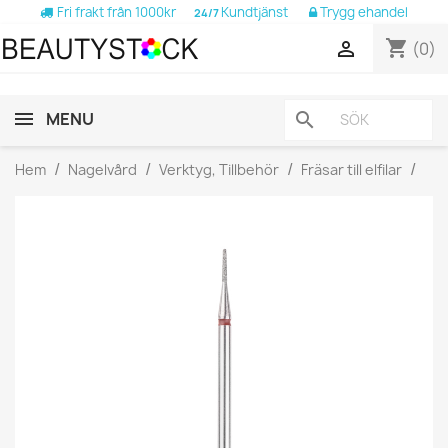
Fri frakt från 1000kr
Kundtjänst
Trygg ehandel
24/7
shopping_cart

(0)
MENU
search
Hem
Nagelvård
Verktyg, Tillbehör
Fräsar till elfilar