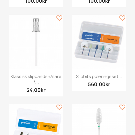
100,00kr
100,00kr
favorite_border
favorite_border
Klassisk slipbandshållare
Slipbits poleringsset...
/...
560,00kr
24,00kr
favorite_border
favorite_border