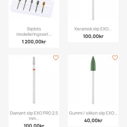
Slipbits
Keramisk slip EXO...
modelleringsset...
100,00kr
1 200,00kr
favorite_border
favorite_border
Diamant slip EXO PRO 2,5
Gummi / silikon slip EXO...
mm...
40,00kr
100,00kr