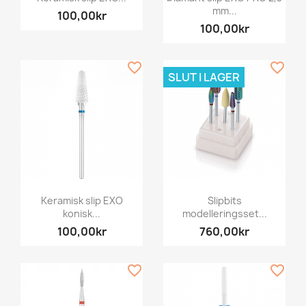
mm...
100,00kr
100,00kr
favorite_border
favorite_border
SLUT I LAGER
Keramisk slip EXO
Slipbits
konisk...
modelleringsset...
100,00kr
760,00kr
favorite_border
favorite_border