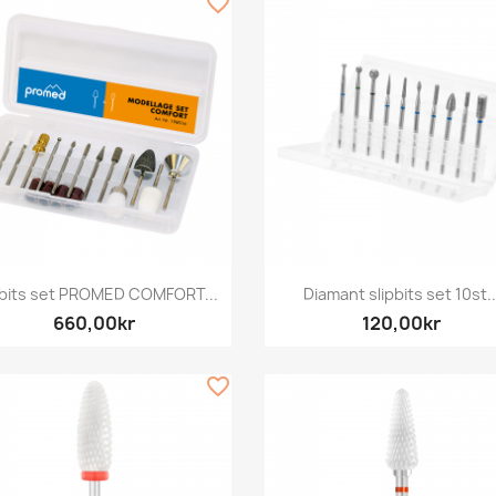
favorite_border
Snabbvy
Snabbvy


pbits set PROMED COMFORT...
Diamant slipbits set 10st..
660,00kr
120,00kr
favorite_border