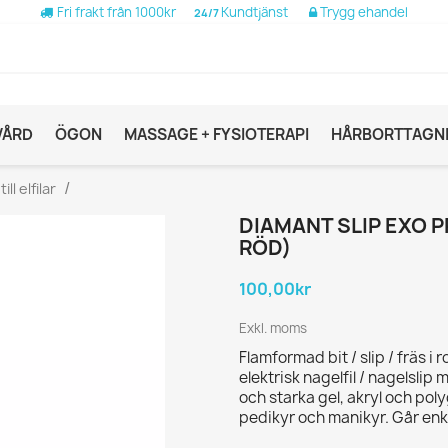
Fri frakt från 1000kr
Kundtjänst
Trygg ehandel
24/7
VÅRD
ÖGON
MASSAGE + FYSIOTERAPI
HÅRBORTTAGN
ill elfilar
DIAMANT SLIP EXO P
RÖD)
100,00kr
Exkl. moms
Flamformad bit / slip / fräs i
elektrisk nagelfil / nagelslip
och starka gel, akryl och pol
pedikyr och manikyr. Går enk