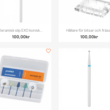
Snabbvy
Snabbvy


Keramisk slip EXO konisk...
Hållare för bitsar och fräs
100,00kr
100,00kr
favorite_border