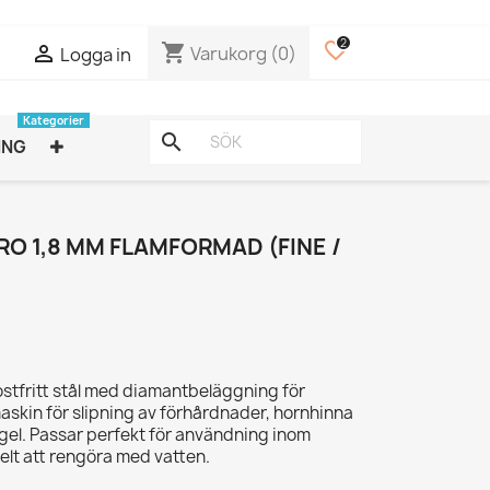
2
favorite_border
shopping_cart

Varukorg
(0)
Logga in
Kategorier
search
ING
RO 1,8 MM FLAMFORMAD (FINE /
 rostfritt stål med diamantbeläggning för
 maskin för slipning av förhårdnader, hornhinna
ygel. Passar perfekt för användning inom
elt att rengöra med vatten.