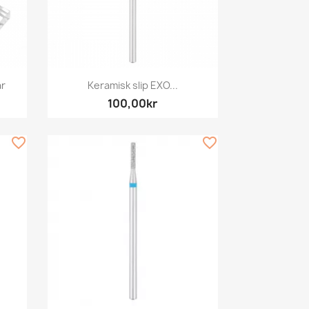
Snabbvy

ar
Keramisk slip EXO...
100,00kr
favorite_border
favorite_border