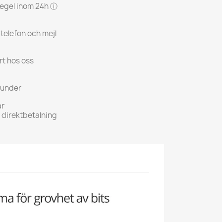
 regel inom 24h ⓘ
 telefon och mejl
rt hos oss
kunder
ar
h direktbetalning