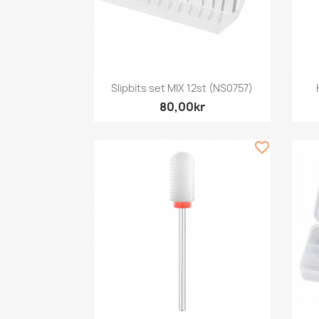
Snabbvy

Slipbits set MIX 12st (NS0757)
80,00kr
favorite_border