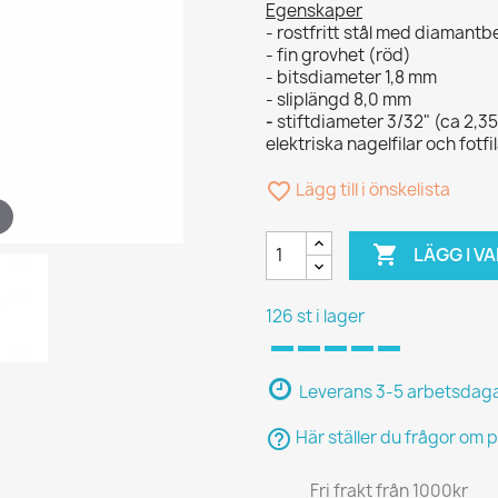
Egenskaper
- rostfritt stål med diamant
- fin grovhet (röd)
- bitsdiameter 1,8 mm
- sliplängd 8,0 mm
-
stiftdiameter 3/32" (ca 2,3
elektriska nagelfilar och fotfi
favorite_border
Lägg till i önskelista

LÄGG I 
126 st i lager
Leverans 3-5 arbetsdag
help_outline
Här ställer du frågor om 
Fri frakt från 1000kr