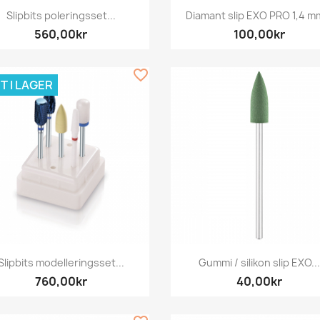
Snabbvy
Snabbvy


Slipbits poleringsset...
Diamant slip EXO PRO 1,4 mm
560,00kr
100,00kr
favorite_border
T I LAGER
Snabbvy
Snabbvy


Slipbits modelleringsset...
Gummi / silikon slip EXO...
760,00kr
40,00kr