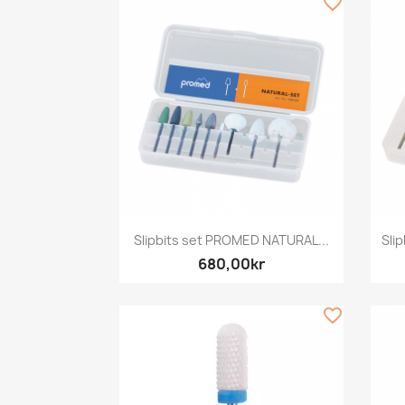
favorite_border
Snabbvy

Slipbits set PROMED NATURAL...
Sli
680,00kr
favorite_border