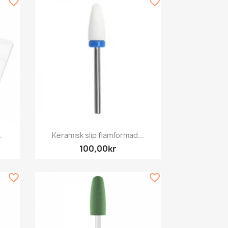
favorite_border
favorite_border
Snabbvy

.
Keramisk slip flamformad...
100,00kr
favorite_border
favorite_border