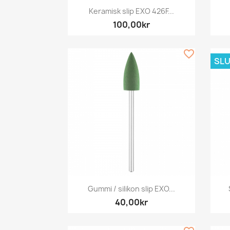
Snabbvy

Keramisk slip EXO 426F...
100,00kr
favorite_border
SLU
Snabbvy

Gummi / silikon slip EXO...
40,00kr