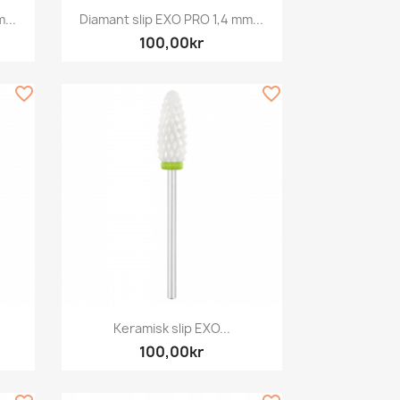
Snabbvy

...
Diamant slip EXO PRO 1,4 mm...
100,00kr
favorite_border
favorite_border
Snabbvy

Keramisk slip EXO...
100,00kr