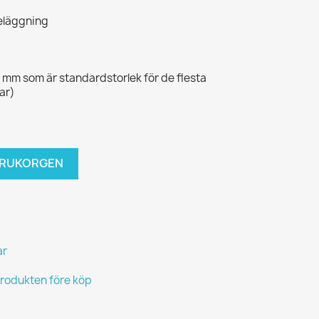
beläggning
5 mm som är standardstorlek för de flesta
lar)
VARUKORGEN
ar
produkten före köp