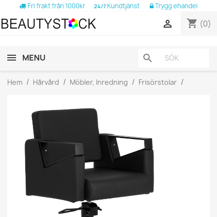
Fri frakt från 1000kr
Kundtjänst
Trygg ehandel
24/7
shopping_cart

(0)
MENU
search
Hem
Hårvård
Möbler, Inredning
Frisörstolar