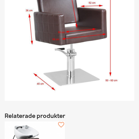
Relaterade produkter
favorite_border