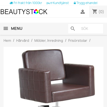
Fri frakt från 1000kr
Kundtjänst
Trygg ehandel
24/7
shopping_cart

(0)
MENU
search
Hem
Hårvård
Möbler, Inredning
Frisörstolar