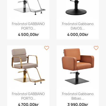
Frisörstol GABBIANO
Frisörstol Gabbiano
PORTO...
DAVOS...
4 500,00kr
4 000,00kr
favorite_border
favorite_border
Frisörstol GABBIANO
Frisörstol Gabbiano
PORTO...
Bilbao...
4 700,00kr
3 990,00kr