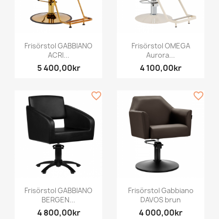
Frisörstol GABBIANO
Frisörstol OMEGA
ACRI...
Aurora...
5 400,00kr
4 100,00kr
favorite_border
favorite_border
Frisörstol GABBIANO
Frisörstol Gabbiano
BERGEN...
DAVOS brun
4 800,00kr
4 000,00kr