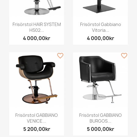
Frisörstol HAIR SYSTEM
Frisörstol Gabbiano
HS02...
Vitoria...
4 000,00kr
4 000,00kr
favorite_border
favorite_border
Frisörstol GABBIANO
Frisörstol GABBIANO
VENICE...
BURGOS...
5 200,00kr
5 000,00kr