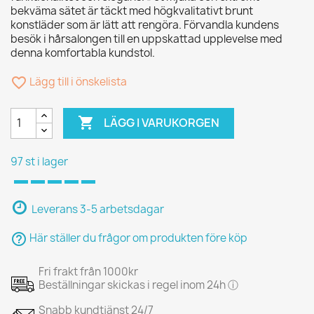
bekväma sätet är täckt med högkvalitativt brunt
konstläder som är lätt att rengöra. Förvandla kundens
besök i hårsalongen till en uppskattad upplevelse med
denna komfortabla kundstol.
favorite_border
Lägg till i önskelista

LÄGG I VARUKORGEN
97 st i lager
Leverans 3-5 arbetsdagar
help_outline
Här ställer du frågor om produkten före köp
Fri frakt från 1000kr
Beställningar skickas i regel inom 24h ⓘ
Snabb kundtjänst 24/7