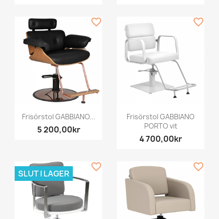
favorite_border
favorite_border
Frisörstol GABBIANO...
Frisörstol GABBIANO
PORTO vit
5 200,00kr
4 700,00kr
favorite_border
favorite_border
SLUT I LAGER