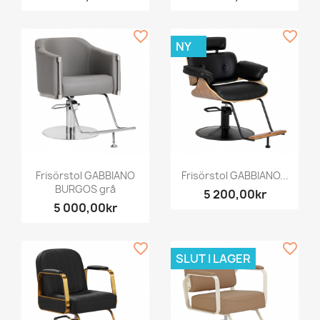
favorite_border
favorite_border
NY
Frisörstol GABBIANO
Frisörstol GABBIANO...
BURGOS grå
5 200,00kr
5 000,00kr
favorite_border
favorite_border
SLUT I LAGER