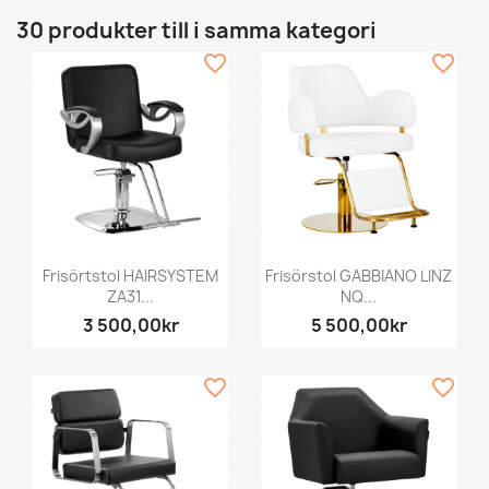
30 produkter till i samma kategori
favorite_border
favorite_border
Frisörtstol HAIRSYSTEM
Frisörstol GABBIANO LINZ
ZA31...
NQ...
3 500,00kr
5 500,00kr
favorite_border
favorite_border