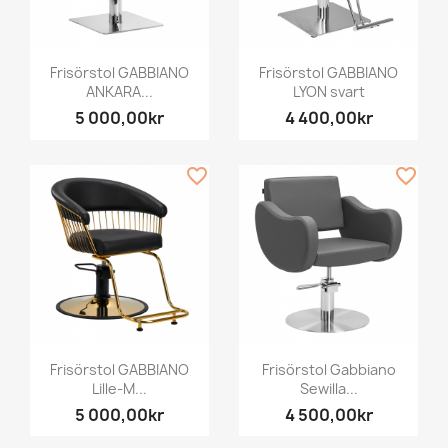
Frisörstol GABBIANO
Frisörstol GABBIANO
ANKARA...
LYON svart
5 000,00kr
4 400,00kr
favorite_border
favorite_border
Frisörstol GABBIANO
Frisörstol Gabbiano
Lille-M...
Sewilla...
5 000,00kr
4 500,00kr