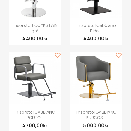
Frisörstol LOGYKS LAIN
Frisörstol Gabbiano
grå
Elda...
4 400,00kr
4 400,00kr
favorite_border
favorite_border
Frisörstol GABBIANO
Frisörstol GABBIANO
PORTO...
BURGOS...
4 700,00kr
5 000,00kr