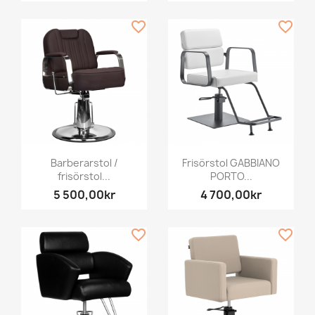
favorite_border
favorite_border
Barberarstol /
Frisörstol GABBIANO
frisörstol...
PORTO...
5 500,00kr
4 700,00kr
favorite_border
favorite_border