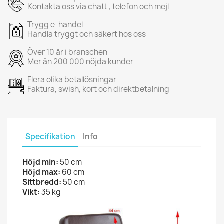
Kontakta oss via chatt , telefon och mejl
Trygg e-handel
Handla tryggt och säkert hos oss
Över 10 år i branschen
Mer än 200 000 nöjda kunder
Flera olika betallösningar
Faktura, swish, kort och direktbetalning
Specifikation
Info
Höjd min:
50 cm
Höjd max:
60 cm
Sittbredd:
50 cm
Vikt:
35 kg